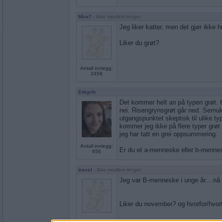
Mira7
- Ikke medlem lenger
Jeg liker katter, men det gjør ikke h
Liker du grøt?
Antall innlegg:
2459
Ettigrib
Det kommer helt an på typen grøt.
nei. Risengrynsgrøt går ned. Semul
utgangspunktet skeptisk til ulike typ
kommer jeg ikke på flere typer grøt
jeg har tatt en grei oppsummering.
Antall innlegg:
Er du et a-menneske eller b-menne
656
travel
- Ikke medlem lenger
Jeg var B-menneske i unge år....nå
Liker du november? og hvorfor/hvor
Antall innlegg: