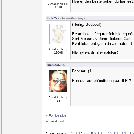
Hva er den beste boken du har lest
Antall innlegg:
1210
Erik75
- Ikke medlem lenger
(Herlig, Boubou!)
Beste bok... Jeg tror faktisk jeg går
Sort Messe av John Dickson Carr.
Kvalitetsmord går aldri av moten ;)
Antall innlegg:
11608
Når spiste du sist svisker?
monica6996
Februar :) !!
Kan du førstehåndtering på HLR ?
Antall innlegg:
13
« Forrige side
« Første side
Viser siden:
1
2
3
4
5
6
7
8
9
10
11
12
13
14
15
16