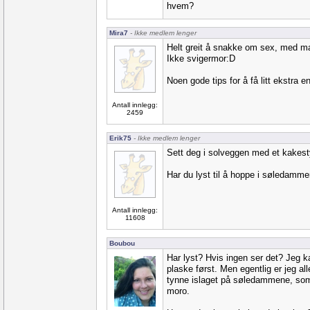
hvem?
Mira7
- Ikke medlem lenger
Helt greit å snakke om sex, med ma
Ikke svigermor:D
Noen gode tips for å få litt ekstra e
Antall innlegg:
2459
Erik75
- Ikke medlem lenger
Sett deg i solveggen med et kakest
Har du lyst til å hoppe i søledamme
Antall innlegg:
11608
Boubou
Har lyst? Hvis ingen ser det? Jeg 
plaske først. Men egentlig er jeg al
tynne islaget på søledammene, som
moro.