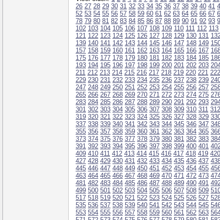
26
27
28
29
30
31
32
33
34
35
36
37
38
39
40
41
52
53
54
55
56
57
58
59
60
61
62
63
64
65
66
67
78
79
80
81
82
83
84
85
86
87
88
89
90
91
92
93
102
103
104
105
106
107
108
109
110
111
112
113
121
122
123
124
125
126
127
128
129
130
131
13
139
140
141
142
143
144
145
146
147
148
149
15
157
158
159
160
161
162
163
164
165
166
167
16
175
176
177
178
179
180
181
182
183
184
185
18
193
194
195
196
197
198
199
200
201
202
203
20
211
212
213
214
215
216
217
218
219
220
221
22
229
230
231
232
233
234
235
236
237
238
239
24
247
248
249
250
251
252
253
254
255
256
257
25
265
266
267
268
269
270
271
272
273
274
275
27
283
284
285
286
287
288
289
290
291
292
293
29
301
302
303
304
305
306
307
308
309
310
311
31
319
320
321
322
323
324
325
326
327
328
329
33
337
338
339
340
341
342
343
344
345
346
347
34
355
356
357
358
359
360
361
362
363
364
365
36
373
374
375
376
377
378
379
380
381
382
383
38
391
392
393
394
395
396
397
398
399
400
401
40
409
410
411
412
413
414
415
416
417
418
419
42
427
428
429
430
431
432
433
434
435
436
437
43
445
446
447
448
449
450
451
452
453
454
455
45
463
464
465
466
467
468
469
470
471
472
473
47
481
482
483
484
485
486
487
488
489
490
491
49
499
500
501
502
503
504
505
506
507
508
509
51
517
518
519
520
521
522
523
524
525
526
527
52
535
536
537
538
539
540
541
542
543
544
545
54
553
554
555
556
557
558
559
560
561
562
563
56
571
572
573
574
575
576
577
578
579
580
581
58