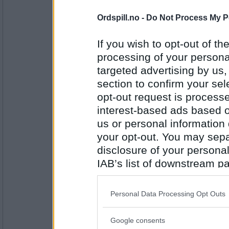
247
Ordspill.no -
Do Not Process My P
Mira7
- Ikke medlem lenger
Både og... Mye dårlig vær, mørkt og 
If you wish to opt-out of the
levende lys, fyre i ovnen, en god bo
processing of your personal
Sover du litt på ettermiddagen?
targeted advertising by us
Antall innlegg:
section to confirm your sel
2459
opt-out request is proces
bris1
interest-based ads based o
Har gjort det i dag! Etter trening og 
på sofaen, gitt.
us or personal information d
your opt-out. You may separ
Hvem gjør deg mest glad?
disclosure of your personal
Antall innlegg:
2601
IAB’s list of downstream pa
also be disclosed by us to 
Erik75
- Ikke medlem lenger
Downstream Participants
th
Flode!
Personal Data Processing Opt Outs
third parties.
Hva synes du er det beste med flo
Google consents
Please note that this web