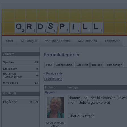
Start
Spilleregler
Vanlige spørsmål
Medlemssøk
Topplister
Spillrom
Forumkategorier
Sjiraffen
13
Prat
Ordspill-hjelp
Ordleker
IRL-spill
Turneringer
Krokodillen
0
« Forrige side
Elefanten
0
Turneringsrom
« Første side
Innloggede
13
Brukere
Innlegg
Cygnus
Mobilspill
Hmmm - nei, det blir kanskje litt vel
Pågående
8 389
moh i Bolivia ganske bra)
Liker du katter?
Antall innlegg:
44845