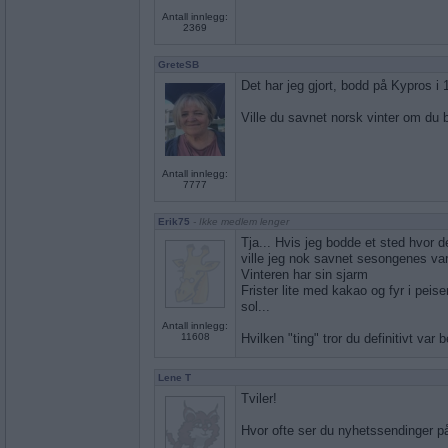
Antall innlegg:
2369
GreteSB
Det har jeg gjort, bodd på Kypros i 1
Ville du savnet norsk vinter om du 
Antall innlegg:
7777
Erik75
- Ikke medlem lenger
Tja... Hvis jeg bodde et sted hvor d
ville jeg nok savnet sesongenes var
Vinteren har sin sjarm
Frister lite med kakao og fyr i peise
sol...
Antall innlegg:
11608
Hvilken "ting" tror du definitivt var 
Lene T
Tviler!
Hvor ofte ser du nyhetssendinger p