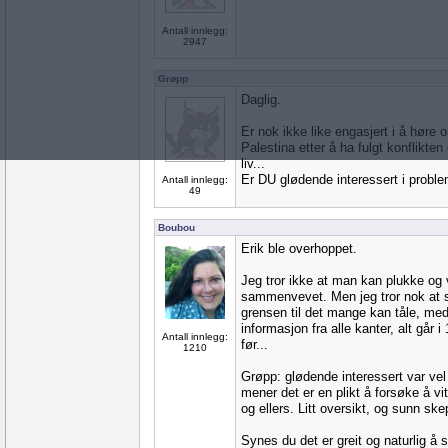
Antall innlegg:
2947
Grøpp
Daglig.
Er nok ikke like engasjert i å høre 
Palestina etter å ha fulgt konflikte
liv...
Er DU glødende interessert i probl
Antall innlegg:
49
Boubou
Erik ble overhoppet.
Jeg tror ikke at man kan plukke og ve
sammenvevet. Men jeg tror nok at s
grensen til det mange kan tåle, med f
informasjon fra alle kanter, alt går i
Antall innlegg:
før...
1210
Grøpp: glødende interessert var vel 
mener det er en plikt å forsøke å vi
og ellers. Litt oversikt, og sunn ske
Synes du det er greit og naturlig 