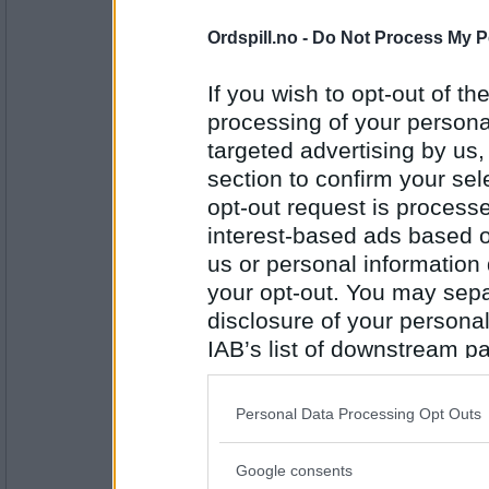
Antall innlegg:
3315
Ordspill.no -
Do Not Process My P
Erik75
- Ikke medlem lenger
Fin låt, det der.
If you wish to opt-out of the
Det blir ett julebord på meg.
processing of your personal
targeted advertising by us
Har du noengang vurdert å fortelle 
på firmaets julebord?
Antall innlegg:
section to confirm your sel
11608
opt-out request is proces
Emmas
interest-based ads based o
Nei, men har opplevd folk som har g
us or personal information d
ikke så trivelig... enten er det skit
overdreven smisking. Ikke vakkert!
your opt-out. You may separ
Liker du å ordne julegaver?
disclosure of your personal
Antall innlegg:
IAB’s list of downstream pa
1671
also be disclosed by us to 
Emmas
Downstream Participants
th
Personal Data Processing Opt Outs
ordne= lage selv og kjøpe, alt inklud
third parties.
Google consents
Please note that this web