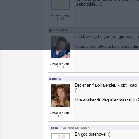
julebordtider...:)
Antall innlegg:
2459
gompedyret
En skikkelig burger. Det gjør seg i
Hvordan ser adventskalenderen din
Antall innlegg:
4381
Sanding
Det er en flax-kalender, kjøpt i dag!
:)
Hva ønsker du deg aller mest til jul
Antall innlegg:
133
Tobea
- Ikke medlem lenger
En god ostehøvel :)