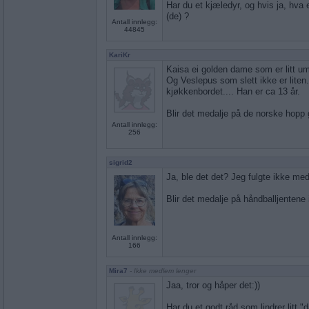
Har du et kjæledyr, og hvis ja, hva 
(de) ?
Antall innlegg:
44845
KariKr
Kaisa ei golden dame som er litt umu
Og Veslepus som slett ikke er liten.
kjøkkenbordet.... Han er ca 13 år.
Blir det medalje på de norske hopp 
Antall innlegg:
256
sigrid2
Ja, ble det det? Jeg fulgte ikke med
Blir det medalje på håndballjentene
Antall innlegg:
166
Mira7
- Ikke medlem lenger
Jaa, tror og håper det:))
Har du et godt råd som lindrer litt "