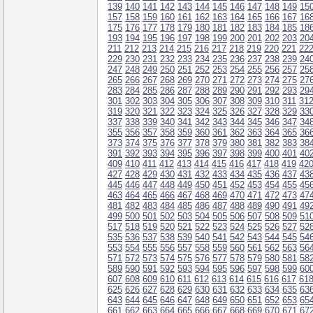
139
140
141
142
143
144
145
146
147
148
149
15
157
158
159
160
161
162
163
164
165
166
167
16
175
176
177
178
179
180
181
182
183
184
185
18
193
194
195
196
197
198
199
200
201
202
203
20
211
212
213
214
215
216
217
218
219
220
221
22
229
230
231
232
233
234
235
236
237
238
239
24
247
248
249
250
251
252
253
254
255
256
257
25
265
266
267
268
269
270
271
272
273
274
275
27
283
284
285
286
287
288
289
290
291
292
293
29
301
302
303
304
305
306
307
308
309
310
311
31
319
320
321
322
323
324
325
326
327
328
329
33
337
338
339
340
341
342
343
344
345
346
347
34
355
356
357
358
359
360
361
362
363
364
365
36
373
374
375
376
377
378
379
380
381
382
383
38
391
392
393
394
395
396
397
398
399
400
401
40
409
410
411
412
413
414
415
416
417
418
419
42
427
428
429
430
431
432
433
434
435
436
437
43
445
446
447
448
449
450
451
452
453
454
455
45
463
464
465
466
467
468
469
470
471
472
473
47
481
482
483
484
485
486
487
488
489
490
491
49
499
500
501
502
503
504
505
506
507
508
509
51
517
518
519
520
521
522
523
524
525
526
527
52
535
536
537
538
539
540
541
542
543
544
545
54
553
554
555
556
557
558
559
560
561
562
563
56
571
572
573
574
575
576
577
578
579
580
581
58
589
590
591
592
593
594
595
596
597
598
599
60
607
608
609
610
611
612
613
614
615
616
617
61
625
626
627
628
629
630
631
632
633
634
635
63
643
644
645
646
647
648
649
650
651
652
653
65
661
662
663
664
665
666
667
668
669
670
671
67