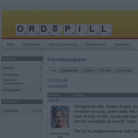
Start
Spilleregler
Vanlige spørsmål
Medlemssøk
Topplister
Spillrom
Forumkategorier
Sjiraffen
4
Prat
Ordspill-hjelp
Ordleker
IRL-spill
Turneringer
Krokodillen
0
« Forrige side
Elefanten
0
Turneringsrom
« Første side
Innloggede
4
Brukere
Innlegg
sigrid2
Mobilspill
Sølvguttene eller Harlem Angels sto
Pågående
8 374
hendene og sang, snøen dalte lett,
bare til meg ventet, og jeg satt upy
servert pinnekjøtt og akevitt! Ingen
Har du et julegaveminne du aldri g
Antall innlegg:
166