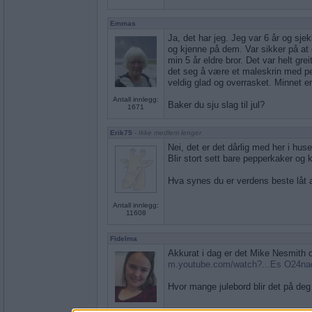
Emmas
Ja, det har jeg. Jeg var 6 år og sj
og kjenne på dem. Var sikker på at 
min 5 år eldre bror. Det var helt gre
det seg å være et maleskrin med pen
veldig glad og overrasket. Minnet er
Antall innlegg:
Baker du sju slag til jul?
1671
Erik75
- Ikke medlem lenger
Nei, det er det dårlig med her i huse
Blir stort sett bare pepperkaker og 
Hva synes du er verdens beste låt 
Antall innlegg:
11608
Fidelma
Akkurat i dag er det Mike Nesmith 
m.youtube.com/watch?...Es O24na
Hvor mange julebord blir det på deg 