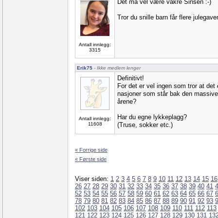
Det må vel være vakre Sinsen :-)
Tror du snille barn får flere julega
Antall innlegg:
3315
Erik75
- Ikke medlem lenger
Definitivt!
For det er vel ingen som tror at det
nasjoner som står bak den massive
årene?
Har du egne lykkeplagg?
Antall innlegg:
11608
(Truse, sokker etc.)
« Forrige side
« Første side
Viser siden:
1
2
3
4
5
6
7
8
9
10
11
12
13
14
15
16
26
27
28
29
30
31
32
33
34
35
36
37
38
39
40
41
52
53
54
55
56
57
58
59
60
61
62
63
64
65
66
67
78
79
80
81
82
83
84
85
86
87
88
89
90
91
92
93
102
103
104
105
106
107
108
109
110
111
112
113
121
122
123
124
125
126
127
128
129
130
131
13