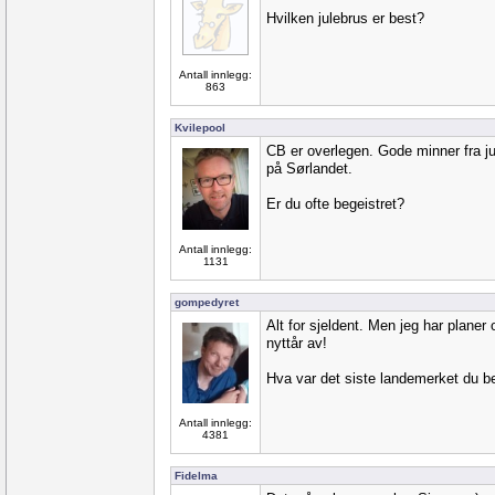
Hvilken julebrus er best?
Antall innlegg:
863
Kvilepool
CB er overlegen. Gode minner fra j
på Sørlandet.
Er du ofte begeistret?
Antall innlegg:
1131
gompedyret
Alt for sjeldent. Men jeg har planer 
nyttår av!
Hva var det siste landemerket du 
Antall innlegg:
4381
Fidelma