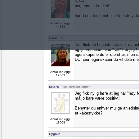
3,14)
nei, feiret ikke den!
har du en ferdighet eller kunststykke
Antall innlegg:
44845
Emil1960
Ja , flink på hundeforståelse, damet
og gir vennene mine " alt" tror jeg 
egenskapene du er ute etter, men sån
DU noen egenskaper du vil dele me
Antall innlegg:
12863
Erik75
- Ikke medlem lenger
Jeg fikk nylig høre at jeg har "høy f
må jo bare være positivt!
Benytter du enhver mulige anledning
et kakestykke?
Antall innlegg:
11608
Cygnus