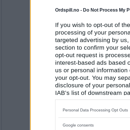
Antall innlegg:
43102
Ordspill.no -
Do Not Process My P
Cygnus
Overhodet ikke!
If you wish to opt-out of the
Har du noe spesielt program for da
processing of your personal
targeted advertising by us
section to confirm your sel
Antall innlegg:
44845
opt-out request is proces
interest-based ads based o
Emil1960
Tja... min kjære og jeg holder på me
us or personal information d
plante Påskeliljer, vaske terrassen o
for å nyte solskinnet og at våren end
your opt-out. You may separ
hunden , og etter det blir det god mat
disclosure of your personal
henne & meg, men til liie Kaspervof
vennene dine ?
IAB’s list of downstream pa
Antall innlegg:
12863
also be disclosed by us to 
Downstream Participants
th
AaseB
Personal Data Processing Opt Outs
Ja, selvsagt. Ellers hadde jeg jo i
third parties.
Tror du på flere snøfall der du er 
Google consents
Please note that this web