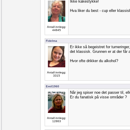
Ikke kakestykke!
Hva liker du best - cup eller klassi
Antall innlegg:
44845
Fidelma
Er ikke så begeistret for turneringer
det klassisk. Grunnen er at der får a
Hvor ofte drikker du alkohol?
Antall innlegg:
3315
Emil1960
Når jeg spiser noe det passer til, el
Er du fanatisk på visse områder ?
Antall innlegg:
12863