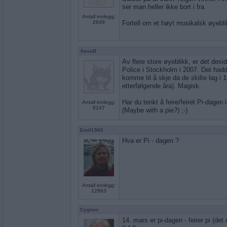
ser man heller ikke bort i fra.
Antall innlegg:
2649
Fortell om et høyt musikalsk øyebli
AaseB
Av flere store øyeblikk, er det desi
Police i Stockholm i 2007. Det hadd
komme til å skje da de skilte lag i 1
etterfølgende åra). Magisk.
Har du tenkt å feire/feiret Pi-dagen 
Antall innlegg:
8147
(Maybe with a pie?) ;-)
Emil1960
Hva er Pi - dagen ?
Antall innlegg:
12863
Cygnus
14. mars er pi-dagen - feirer pi (de