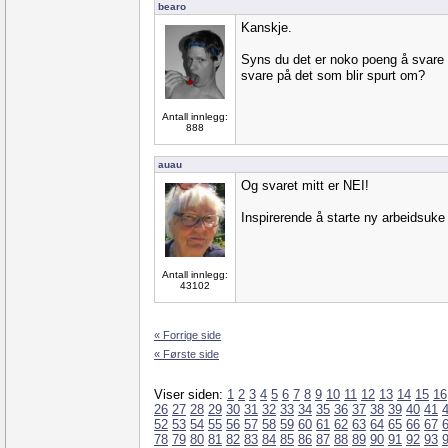
bearo
Kanskje.
Syns du det er noko poeng å svare 
svare på det som blir spurt om?
Antall innlegg:
888
auau
Og svaret mitt er NEI!
Inspirerende å starte ny arbeidsu
Antall innlegg:
43102
« Forrige side
« Første side
Viser siden:
1
2
3
4
5
6
7
8
9
10
11
12
13
14
15
16
26
27
28
29
30
31
32
33
34
35
36
37
38
39
40
41
52
53
54
55
56
57
58
59
60
61
62
63
64
65
66
67
78
79
80
81
82
83
84
85
86
87
88
89
90
91
92
93