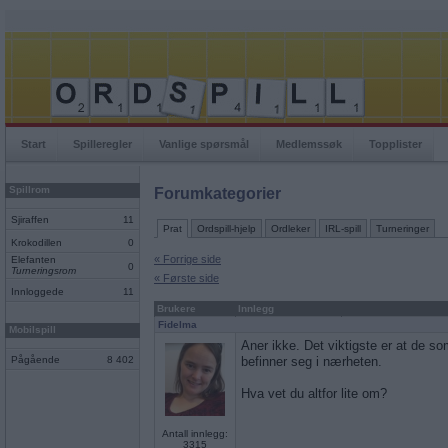
Start
Spilleregler
Vanlige spørsmål
Medlemssøk
Topplister
Spillrom
Forumkategorier
Sjiraffen
11
Prat
Ordspill-hjelp
Ordleker
IRL-spill
Turneringer
Krokodillen
0
« Forrige side
Elefanten
0
Turneringsrom
« Første side
Innloggede
11
Brukere
Innlegg
Fidelma
Mobilspill
Aner ikke. Det viktigste er at de s
Pågående
8 402
befinner seg i nærheten.
Hva vet du altfor lite om?
Antall innlegg:
3315