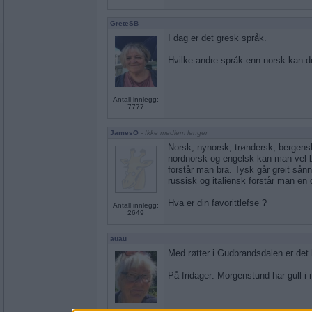
GreteSB
I dag er det gresk språk.
Hvilke andre språk enn norsk kan d
Antall innlegg:
7777
JamesO
- Ikke medlem lenger
Norsk, nynorsk, trøndersk, bergensk
nordnorsk og engelsk kan man vel 
forstår man bra. Tysk går greit sån
russisk og italiensk forstår man en 
Hva er din favorittlefse ?
Antall innlegg:
2649
auau
Med røtter i Gudbrandsdalen er det b
På fridager: Morgenstund har gull i