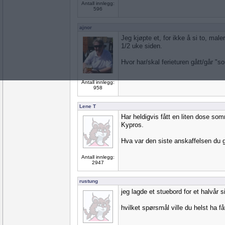
Antall innlegg:
596
ajnor
Jeg kjøpte et, for ikke å si to, malerie
1/2 uke siden.
Hvor har/skal ferieturen gått/går 
Antall innlegg:
958
Lene T
Har heldigvis fått en liten dose so
Kypros.
Hva var den siste anskaffelsen du g
Antall innlegg:
2947
rustung
jeg lagde et stuebord for et halvår s
hvilket spørsmål ville du helst ha få