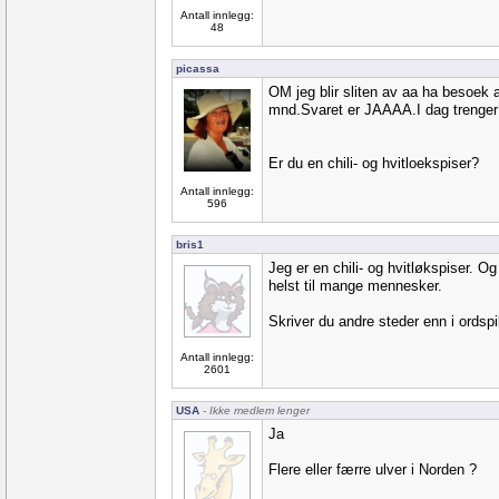
Antall innlegg:
48
picassa
OM jeg blir sliten av aa ha besoek 
mnd.Svaret er JAAAA.I dag trenger j
Er du en chili- og hvitloekspiser?
Antall innlegg:
596
bris1
Jeg er en chili- og hvitløkspiser. Og
helst til mange mennesker.
Skriver du andre steder enn i ordspi
Antall innlegg:
2601
USA
- Ikke medlem lenger
Ja
Flere eller færre ulver i Norden ?