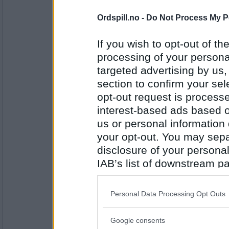
USA
- Ikke medlem lenger
Ordspill.no -
Do Not Process My P
Om sommeren etter våren
Hvordan ville du reagert om Marta L
If you wish to opt-out of the
du må få kontakt med engelen din 
processing of your personal
Antall innlegg:
targeted advertising by us
1252
section to confirm your sel
bris1
opt-out request is proces
Jeg ville ha sagt: Vennen min, den 
ikke fra meg eller engelen min.
interest-based ads based o
us or personal information d
Synes du mannlige prester bør gå i 
your opt-out. You may separ
Antall innlegg:
2601
disclosure of your personal
IAB’s list of downstream pa
mcsnurp
also be disclosed by us to 
De kan gå i hva de vil for min del,
Downstream Participants
th
Hva er din favorittserie på Disney-c
Personal Data Processing Opt Outs
third parties.
Google consents
Antall innlegg:
Please note that this web
88