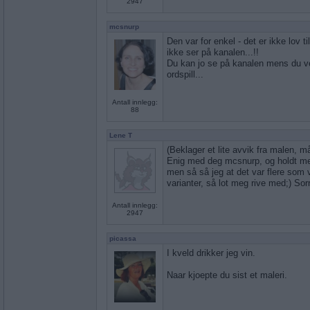
2947
mcsnurp
Den var for enkel - det er ikke lov t
ikke ser på kanalen...!!
Du kan jo se på kanalen mens du ve
ordspill...
Antall innlegg:
88
Lene T
(Beklager et lite avvik fra malen, m
Enig med deg mcsnurp, og holdt m
men så så jeg at det var flere som v
varianter, så lot meg rive med;) Sor
Antall innlegg:
2947
picassa
I kveld drikker jeg vin.
Naar kjoepte du sist et maleri.