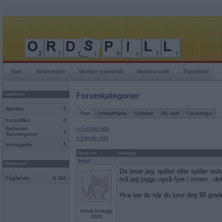
Start
Spilleregler
Vanlige spørsmål
Medlemssøk
Topplister
Spillrom
Forumkategorier
Sjiraffen
5
Prat
Ordspill-hjelp
Ordleker
IRL-spill
Turneringer
Krokodillen
0
« Forrige side
Elefanten
0
Turneringsrom
« Første side
Innloggede
5
Brukere
Innlegg
bris1
Mobilspill
Da leser jeg, quilter eller spiller o
Pågående
8 484
må jeg jaggu også fyre i ovnen - det
Hva ser du når du snur deg 90 grad
Antall innlegg:
2601