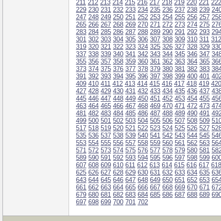
211
212
213
214
215
216
217
218
219
220
221
22
229
230
231
232
233
234
235
236
237
238
239
24
247
248
249
250
251
252
253
254
255
256
257
25
265
266
267
268
269
270
271
272
273
274
275
27
283
284
285
286
287
288
289
290
291
292
293
29
301
302
303
304
305
306
307
308
309
310
311
31
319
320
321
322
323
324
325
326
327
328
329
33
337
338
339
340
341
342
343
344
345
346
347
34
355
356
357
358
359
360
361
362
363
364
365
36
373
374
375
376
377
378
379
380
381
382
383
38
391
392
393
394
395
396
397
398
399
400
401
40
409
410
411
412
413
414
415
416
417
418
419
42
427
428
429
430
431
432
433
434
435
436
437
43
445
446
447
448
449
450
451
452
453
454
455
45
463
464
465
466
467
468
469
470
471
472
473
47
481
482
483
484
485
486
487
488
489
490
491
49
499
500
501
502
503
504
505
506
507
508
509
51
517
518
519
520
521
522
523
524
525
526
527
52
535
536
537
538
539
540
541
542
543
544
545
54
553
554
555
556
557
558
559
560
561
562
563
56
571
572
573
574
575
576
577
578
579
580
581
58
589
590
591
592
593
594
595
596
597
598
599
60
607
608
609
610
611
612
613
614
615
616
617
61
625
626
627
628
629
630
631
632
633
634
635
63
643
644
645
646
647
648
649
650
651
652
653
65
661
662
663
664
665
666
667
668
669
670
671
67
679
680
681
682
683
684
685
686
687
688
689
69
697
698
699
700
701
702