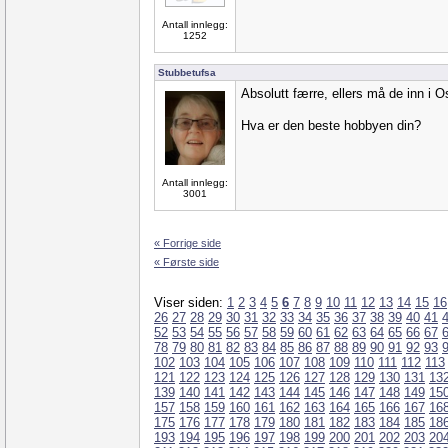
Antall innlegg:
1252
Stubbetufsa
Absolutt færre, ellers må de inn i 
Hva er den beste hobbyen din?
Antall innlegg:
3001
« Forrige side
« Første side
Viser siden:
1
2
3
4
5
6
7
8
9
10
11
12
13
14
15
16
26
27
28
29
30
31
32
33
34
35
36
37
38
39
40
41
52
53
54
55
56
57
58
59
60
61
62
63
64
65
66
67
78
79
80
81
82
83
84
85
86
87
88
89
90
91
92
93
102
103
104
105
106
107
108
109
110
111
112
113
121
122
123
124
125
126
127
128
129
130
131
13
139
140
141
142
143
144
145
146
147
148
149
15
157
158
159
160
161
162
163
164
165
166
167
16
175
176
177
178
179
180
181
182
183
184
185
18
193
194
195
196
197
198
199
200
201
202
203
20