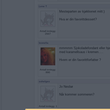
Lene T
Mesteparten av kjøkkenet mitt:)
Hva er din favorittdessert?
Antall innlegg:
2947
leonella
mmmmm Sjokoladefondant eller hj
med karamellsaus i kremen.....
Hvem er din favorittforfatter ?
Antall innlegg:
890
sohelges
Jo Nesbø
Når kommer sommeren?
Antall innlegg: 1