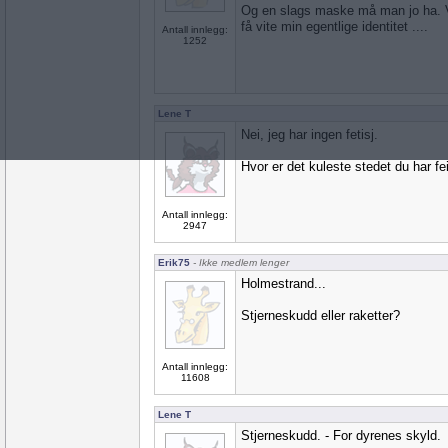
Og en slags maske må man jo ha. Vi
få vite min egentlige identitet ....
Antall innlegg:
1252
Lene T
Nei, jeg har ingen fetisj.
Hvor er det kuleste stedet du har fei
Antall innlegg:
2947
Erik75
- Ikke medlem lenger
Holmestrand...
Stjerneskudd eller raketter?
Antall innlegg:
11608
Lene T
Stjerneskudd. - For dyrenes skyld.