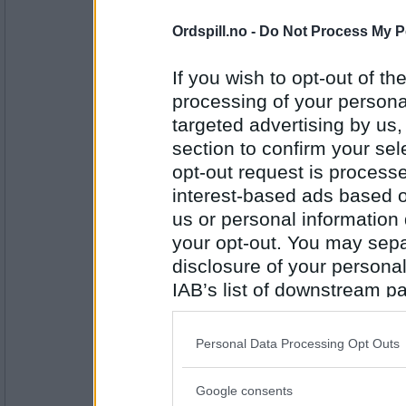
137
Ordspill.no -
Do Not Process My P
Lene T
Ca. 1 liter.
If you wish to opt-out of the
Oprah eller Dr. Phil?
processing of your personal
targeted advertising by us
Antall innlegg:
section to confirm your sel
2947
opt-out request is proces
JamesO
- Ikke medlem lenger
interest-based ads based o
Usikker . Når Oprah sender "damepr
uinteressert og hos Dr.Phil er det fo
us or personal information d
men av og til psykologisk interessa
your opt-out. You may separ
mer harmonsik show så velger jeg d
disclosure of your personal
Hva betyr elektromagnetisme for de
Antall innlegg:
2649
IAB’s list of downstream pa
also be disclosed by us to 
USA
- Ikke medlem lenger
Downstream Participants
th
strøm og magnetisme
Personal Data Processing Opt Outs
third parties.
hva mener du om healere ? Kvakksal
folk for penger eller ?
Google consents
Please note that this web