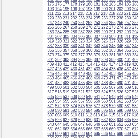
175
176
177
178
179
180
181
182
183
184
185
18
193
194
195
196
197
198
199
200
201
202
203
20
211
212
213
214
215
216
217
218
219
220
221
22
229
230
231
232
233
234
235
236
237
238
239
24
247
248
249
250
251
252
253
254
255
256
257
25
265
266
267
268
269
270
271
272
273
274
275
27
283
284
285
286
287
288
289
290
291
292
293
29
301
302
303
304
305
306
307
308
309
310
311
31
319
320
321
322
323
324
325
326
327
328
329
33
337
338
339
340
341
342
343
344
345
346
347
34
355
356
357
358
359
360
361
362
363
364
365
36
373
374
375
376
377
378
379
380
381
382
383
38
391
392
393
394
395
396
397
398
399
400
401
40
409
410
411
412
413
414
415
416
417
418
419
42
427
428
429
430
431
432
433
434
435
436
437
43
445
446
447
448
449
450
451
452
453
454
455
45
463
464
465
466
467
468
469
470
471
472
473
47
481
482
483
484
485
486
487
488
489
490
491
49
499
500
501
502
503
504
505
506
507
508
509
51
517
518
519
520
521
522
523
524
525
526
527
52
535
536
537
538
539
540
541
542
543
544
545
54
553
554
555
556
557
558
559
560
561
562
563
56
571
572
573
574
575
576
577
578
579
580
581
58
589
590
591
592
593
594
595
596
597
598
599
60
607
608
609
610
611
612
613
614
615
616
617
61
625
626
627
628
629
630
631
632
633
634
635
63
643
644
645
646
647
648
649
650
651
652
653
65
661
662
663
664
665
666
667
668
669
670
671
67
679
680
681
682
683
684
685
686
687
688
689
69