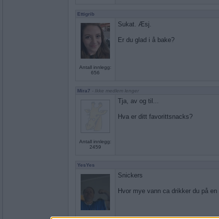
Ettigrib
Sukat. Æsj.
Er du glad i å bake?
Antall innlegg:
656
Mira7
- Ikke medlem lenger
Tja, av og til...
Hva er ditt favorittsnacks?
Antall innlegg:
2459
YesYes
Snickers
Hvor mye vann ca drikker du på en
Antall innlegg: