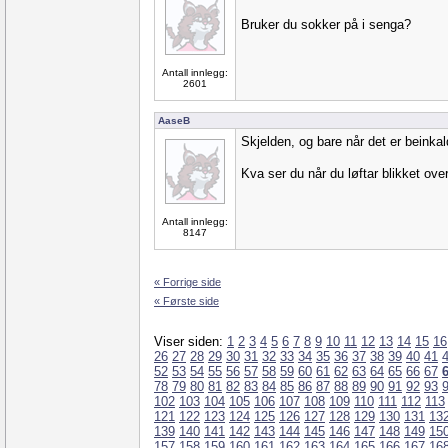
Bruker du sokker på i senga?
Antall innlegg:
2601
AaseB
Skjelden, og bare når det er beinkald
Kva ser du når du løftar blikket ov
Antall innlegg:
8147
« Forrige side
« Første side
Viser siden:
1
2
3
4
5
6
7
8
9
10
11
12
13
14
15
16
26
27
28
29
30
31
32
33
34
35
36
37
38
39
40
41
52
53
54
55
56
57
58
59
60
61
62
63
64
65
66
67
78
79
80
81
82
83
84
85
86
87
88
89
90
91
92
93
102
103
104
105
106
107
108
109
110
111
112
113
121
122
123
124
125
126
127
128
129
130
131
13
139
140
141
142
143
144
145
146
147
148
149
15
157
158
159
160
161
162
163
164
165
166
167
16