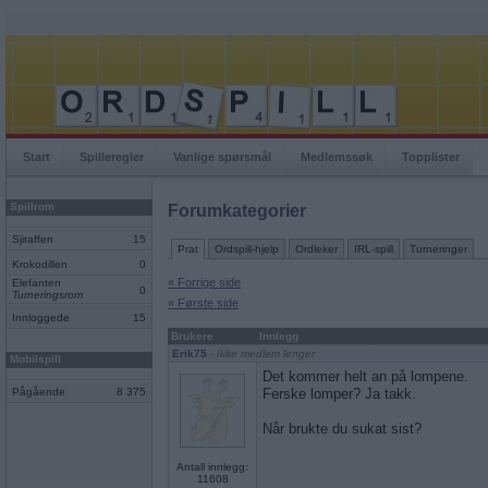
Start
Spilleregler
Vanlige spørsmål
Medlemssøk
Topplister
Spillrom
Forumkategorier
Sjiraffen
15
Prat
Ordspill-hjelp
Ordleker
IRL-spill
Turneringer
Krokodillen
0
« Forrige side
Elefanten
0
Turneringsrom
« Første side
Innloggede
15
Brukere
Innlegg
Erik75
- Ikke medlem lenger
Mobilspill
Det kommer helt an på lompene.
Pågående
8 375
Ferske lomper? Ja takk.
Når brukte du sukat sist?
Antall innlegg:
11608