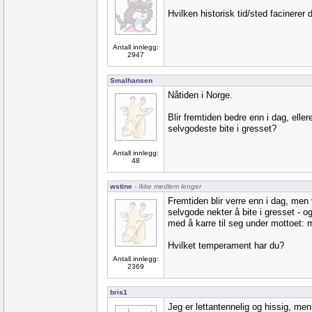
Hvilken historisk tid/sted facinerer 
Antall innlegg:
2947
Smalhansen
Nåtiden i Norge.
Blir fremtiden bedre enn i dag, elle
selvgodeste bite i gresset?
Antall innlegg:
48
wstine
- Ikke medlem lenger
Fremtiden blir verre enn i dag, men
selvgode nekter å bite i gresset - og 
med å karre til seg under mottoet: me
Hvilket temperament har du?
Antall innlegg:
2369
bris1
Jeg er lettantennelig og hissig, men e