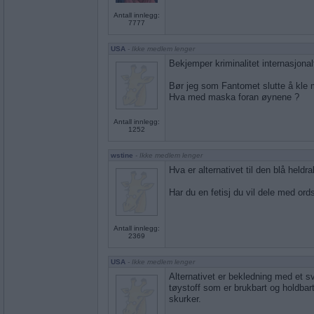
Antall innlegg:
7777
USA
- Ikke medlem lenger
Bekjemper kriminalitet internasjonal
Bør jeg som Fantomet slutte å kle 
Hva med maska foran øynene ?
Antall innlegg:
1252
wstine
- Ikke medlem lenger
Hva er alternativet til den blå held
Har du en fetisj du vil dele med ords
Antall innlegg:
2369
USA
- Ikke medlem lenger
Alternativet er bekledning med et sv
tøystoff som er brukbart og holdbar
skurker.