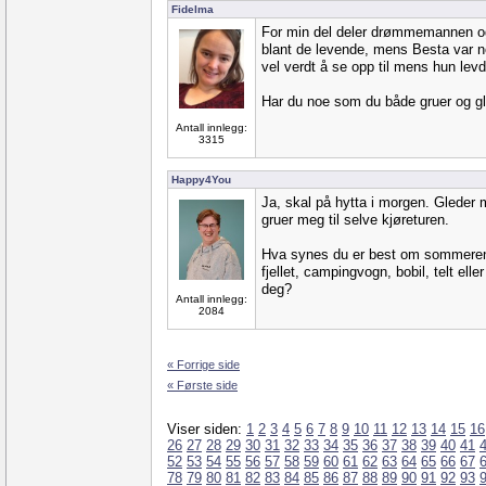
Fidelma
For min del deler drømmemannen og
blant de levende, mens Besta var n
vel verdt å se opp til mens hun levd
Har du noe som du både gruer og gl
Antall innlegg:
3315
Happy4You
Ja, skal på hytta i morgen. Gleder 
gruer meg til selve kjøreturen.
Hva synes du er best om sommeren,
fjellet, campingvogn, bobil, telt elle
deg?
Antall innlegg:
2084
« Forrige side
« Første side
Viser siden:
1
2
3
4
5
6
7
8
9
10
11
12
13
14
15
16
26
27
28
29
30
31
32
33
34
35
36
37
38
39
40
41
52
53
54
55
56
57
58
59
60
61
62
63
64
65
66
67
78
79
80
81
82
83
84
85
86
87
88
89
90
91
92
93