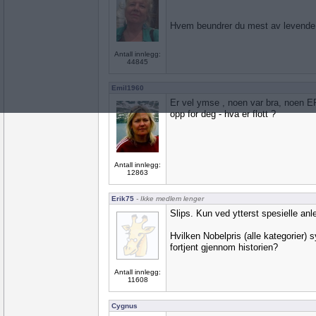
Hvem beundrer du mest av levende
Antall innlegg:
44845
Emil1960
Er vel ymse , noen var bra, noen E
opp for deg - hva er flott ?
Antall innlegg:
12863
Erik75
- Ikke medlem lenger
Slips. Kun ved ytterst spesielle anl
Hvilken Nobelpris (alle kategorier) 
fortjent gjennom historien?
Antall innlegg:
11608
Cygnus