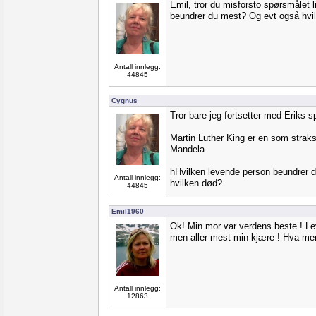
Emil, tror du misforsto spørsmålet l
beundrer du mest? Og evt også hvi
Antall innlegg:
44845
Cygnus
Tror bare jeg fortsetter med Eriks 
Martin Luther King er en som straks
Mandela.
hHvilken levende person beundrer 
Antall innlegg:
hvilken død?
44845
Emil1960
Ok! Min mor var verdens beste ! Lev
men aller mest min kjære ! Hva me
Antall innlegg:
12863