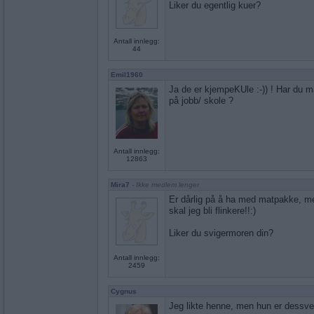
Liker du egentlig kuer?
Antall innlegg:
44
Emil1960
Ja de er kjempeKUle :-)) ! Har du m
på jobb/ skole ?
Antall innlegg:
12863
Mira7
- Ikke medlem lenger
Er dårlig på å ha med matpakke, men
skal jeg bli flinkere!!:)
Liker du svigermoren din?
Antall innlegg:
2459
Cygnus
Jeg likte henne, men hun er dessve