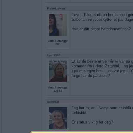
Fiskekroken
I øyet. Fikk et rift på hornhinna i g
Sabeltann-øyebeskytter et par dage
Hva er ditt beste barndomsminne?
Antall innlegg:
290
Emil1960
Et av de beste er vel når vi var på
kommer ifra i Nord Østerdal... og jeg
) på min egen hest ...da var jeg i 
farge har du på bilen ?
Antall innlegg:
12863
GreteSB
Jeg har to, en i Norge som er isblå
turkisblå.
Er status viktig for deg?