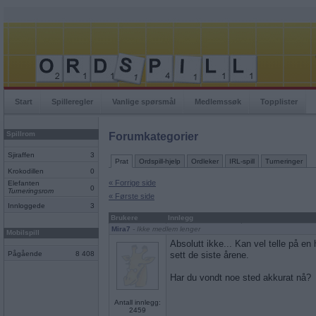
Start
Spilleregler
Vanlige spørsmål
Medlemssøk
Topplister
Spillrom
Forumkategorier
Sjiraffen
3
Prat
Ordspill-hjelp
Ordleker
IRL-spill
Turneringer
Krokodillen
0
« Forrige side
Elefanten
0
Turneringsrom
« Første side
Innloggede
3
Brukere
Innlegg
Mira7
- Ikke medlem lenger
Mobilspill
Absolutt ikke... Kan vel telle på en
Pågående
8 408
sett de siste årene.
Har du vondt noe sted akkurat nå?
Antall innlegg:
2459