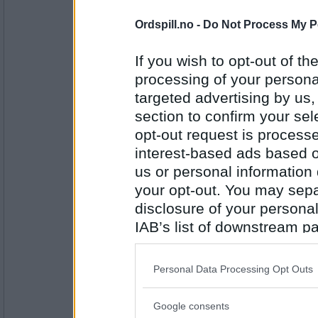
Antall innlegg:
7777
Ordspill.no -
Do Not Process My P
JamesO
- Ikke medlem lenger
det er så mange ulike typer statuser
If you wish to opt-out of the
for meg.
processing of your personal
Er det viktig å harve godt ?
targeted advertising by us
Antall innlegg:
section to confirm your sel
2649
opt-out request is proces
Cygnus
interest-based ads based o
Overhodet ikke - synes det er pinlig
us or personal information d
stausbevisste.
your opt-out. You may separ
Hva er viktigst for deg (utover fam
disclosure of your personal
IAB’s list of downstream pa
Antall innlegg:
44845
also be disclosed by us to 
Emmas
Downstream Participants
th
Personal Data Processing Opt Outs
Morsomt spørsmål med flere tolkni
third parties.
By-damen svarer: Sånn passe:)
Google consents
Har du hatt innbrudd noen gang, i hu
Please note that this web