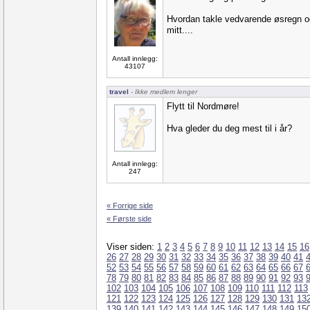
Hvordan takle vedvarende øsregn o
mitt....
Antall innlegg:
43107
travel
- Ikke medlem lenger
Flytt til Nordmøre!
Hva gleder du deg mest til i år?
Antall innlegg:
247
« Forrige side
« Første side
Viser siden:
1
2
3
4
5
6
7
8
9
10
11
12
13
14
15
16
26
27
28
29
30
31
32
33
34
35
36
37
38
39
40
41
52
53
54
55
56
57
58
59
60
61
62
63
64
65
66
67
78
79
80
81
82
83
84
85
86
87
88
89
90
91
92
93
102
103
104
105
106
107
108
109
110
111
112
113
121
122
123
124
125
126
127
128
129
130
131
13
139
140
141
142
143
144
145
146
147
148
149
15