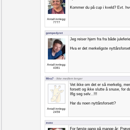
Kommer du på cup i kveld? Evt. hvo
Antall innlegg:
7777
gompedyret
Jeg reiser hjem fra fra både juleferi
Hva er det merkeligste nyttårsforse
Antall innlegg:
4381
Mira7
- Ikke medlem lenger
Vet ikke om det er så merkelig, m
forsett og ikke slutte å snuse, for d
Iflg seg selv...!!!
Har du noen nyttårsforsett?
Antall innlegg:
2459
auau
For første gang på mange år: Prøv