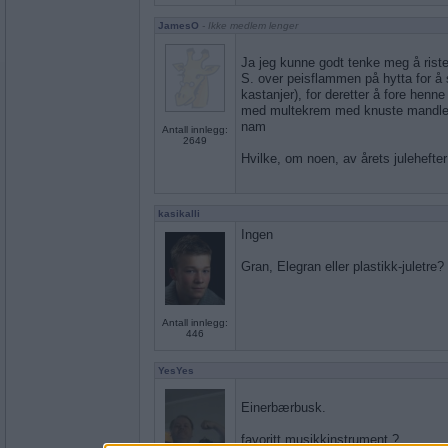
JamesO
- Ikke medlem lenger
Ja jeg kunne godt tenke meg å riste
S. over peisflammen på hytta for å 
kastanjer), for deretter å fore henn
med multekrem med knuste mandler
nam
Antall innlegg:
2649
Hvilke, om noen, av årets julehefter 
kasikalli
Ingen
Gran, Elegran eller plastikk-juletre?
Antall innlegg:
446
YesYes
Einerbærbusk.
favoritt musikkinstrument ?