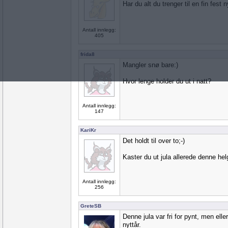
Har du alt du trenger til en fin fest 
Antall innlegg:
405
frida8
Mangler snø bare:)
Hvor lenge holder du ut i natt?
Antall innlegg:
147
KariKr
Det holdt til over to;-)
Kaster du ut jula allerede denne he
Antall innlegg:
256
GreteSB
Denne jula var fri for pynt, men eller
nyttår.