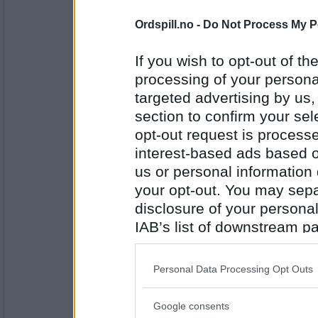
Ordspill.no -
Do Not Process My P
Antall innlegg:
137
If you wish to opt-out of the
JamesO
- Ikke medlem lenger
processing of your personal
Gitar
targeted advertising by us
section to confirm your sel
Favorittmusiker ?
opt-out request is proces
Antall innlegg:
2649
interest-based ads based o
travel
- Ikke medlem lenger
us or personal information d
Henning Sommero.
your opt-out. You may separ
disclosure of your personal
Fineste film?
IAB’s list of downstream pa
Antall innlegg:
also be disclosed by us to 
247
Downstream Participants
th
Personal Data Processing Opt Outs
Red
- Ikke medlem lenger
third parties.
"Wilbur wants to kill himself"
Har du et godt middagstips til lørda
Google consents
Please note that this web