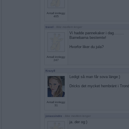
Antall innlegg:
405
travel
- Ikke medlem lenger
Vi hadde pannekaker i dag.........
Barnebarna bestemte!
Hvorfor liker du jula?
Antall innlegg:
247
Krazy8
Ledigt så man får sova länge:)
Dricks det mycket hembränt i Tron
Antall innlegg:
31
jonassindre
- Ikke medlem lenger
ja..der og:)