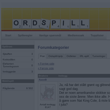
Start
Spilleregler
Vanlige spørsmål
Medlemssøk
Topplister
Spillrom
Forumkategorier
Sjiraffen
3
Prat
Ordspill-hjelp
Ordleker
IRL-spill
Turneringer
Krokodillen
0
« Forrige side
Elefanten
0
Turneringsrom
« Første side
Innloggede
3
Brukere
Innlegg
AaseB
Mobilspill
Ja, nå har det stått grønt og glitren
Pågående
8 502
sagt god dag.
Det er noen amerikanske skikker som
oss de siste årene. Men ikke alle. H
å gjøre som Nat King Cole, å riste 
i jula?
Antall innlegg:
8147