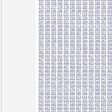
157
158
159
160
161
162
163
164
165
166
167
16
175
176
177
178
179
180
181
182
183
184
185
18
193
194
195
196
197
198
199
200
201
202
203
20
211
212
213
214
215
216
217
218
219
220
221
22
229
230
231
232
233
234
235
236
237
238
239
24
247
248
249
250
251
252
253
254
255
256
257
25
265
266
267
268
269
270
271
272
273
274
275
27
283
284
285
286
287
288
289
290
291
292
293
29
301
302
303
304
305
306
307
308
309
310
311
31
319
320
321
322
323
324
325
326
327
328
329
33
337
338
339
340
341
342
343
344
345
346
347
34
355
356
357
358
359
360
361
362
363
364
365
36
373
374
375
376
377
378
379
380
381
382
383
38
391
392
393
394
395
396
397
398
399
400
401
40
409
410
411
412
413
414
415
416
417
418
419
42
427
428
429
430
431
432
433
434
435
436
437
43
445
446
447
448
449
450
451
452
453
454
455
45
463
464
465
466
467
468
469
470
471
472
473
47
481
482
483
484
485
486
487
488
489
490
491
49
499
500
501
502
503
504
505
506
507
508
509
51
517
518
519
520
521
522
523
524
525
526
527
52
535
536
537
538
539
540
541
542
543
544
545
54
553
554
555
556
557
558
559
560
561
562
563
56
571
572
573
574
575
576
577
578
579
580
581
58
589
590
591
592
593
594
595
596
597
598
599
60
607
608
609
610
611
612
613
614
615
616
617
61
625
626
627
628
629
630
631
632
633
634
635
63
643
644
645
646
647
648
649
650
651
652
653
65
661
662
663
664
665
666
667
668
669
670
671
67