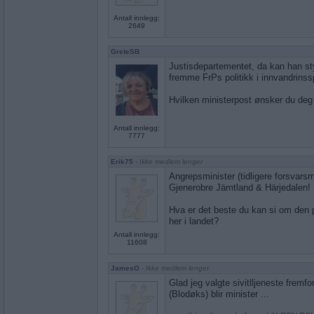
Antall innlegg:
2649
GreteSB
Justisdepartementet, da kan han sty
fremme FrPs politikk i innvandrins
Hvilken ministerpost ønsker du deg 
Antall innlegg:
7777
Erik75
- Ikke medlem lenger
Angrepsminister (tidligere forsvarsm
Gjenerobre Jämtland & Härjedalen!
Hva er det beste du kan si om den 
her i landet?
Antall innlegg:
11608
JamesO
- Ikke medlem lenger
Glad jeg valgte sivitlljeneste fremfor 
(Blodøks) blir minister ...