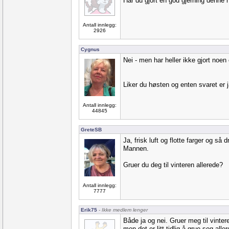
Har du gjort en god gjerning denne 
Antall innlegg:
2926
Cygnus
Nei - men har heller ikke gjort noen
Liker du høsten og enten svaret er ja
Antall innlegg:
44845
GreteSB
Ja, frisk luft og flotte farger og så d
Mannen.
Gruer du deg til vinteren allerede?
Antall innlegg:
7777
Erik75
- Ikke medlem lenger
Både ja og nei. Gruer meg til vinter
men det er litt tidlig å grue seg alle