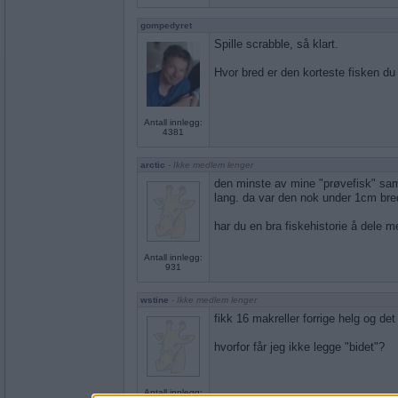
gompedyret
Spille scrabble, så klart.
Hvor bred er den korteste fisken du
Antall innlegg:
4381
arctic
- Ikke medlem lenger
den minste av mine "prøvefisk" sam
lang. da var den nok under 1cm bred
har du en bra fiskehistorie å dele 
Antall innlegg:
931
wstine
- Ikke medlem lenger
fikk 16 makreller forrige helg og det
hvorfor får jeg ikke legge "bidet"?
Antall innlegg: