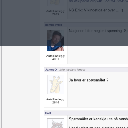
no.wikipedia.org/wik...od %C3%B8
NB Erik: Vikingetida er over ... :)
Antall innlegg:
2649
gompedyret
Nasjonen biter negler i spenning. 
Antall innlegg:
4381
JamesO
- Ikke medlem lenger
Ja hvor er spørsmålet ?
Antall innlegg:
2649
CaB
Spørsmålet er kanskje ute på sønd