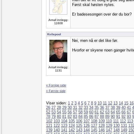
Først skal høsten nytes.
Er badesesongen over der du bor?
Antall innlegg:
11608
Kvilepool
Nei, men nå er det like før.
Hvorfor er skyene noen ganger hvit
Antall innlegg:
1131
« Forrige side
« Første side
Viser siden:
1
2
3
4
5
6
7
8
9
10
11
12
13
14
15
16
26
27
28
29
30
31
32
33
34
35
36
37
38
39
40
41
52
53
54
55
56
57
58
59
60
61
62
63
64
65
66
67
78
79
80
81
82
83
84
85
86
87
88
89
90
91
92
93
102
103
104
105
106
107
108
109
110
111
112
113
121
122
123
124
125
126
127
128
129
130
131
13
139
140
141
142
143
144
145
146
147
148
149
15