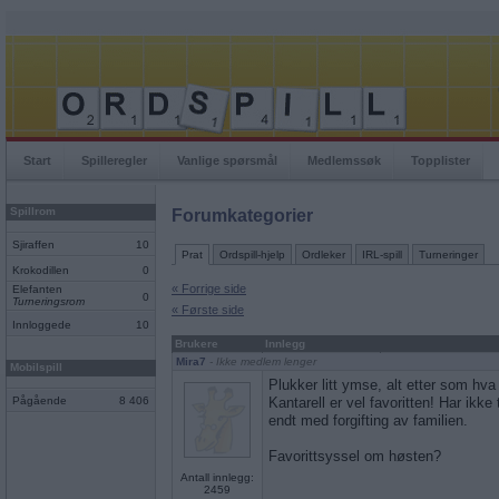
Start
Spilleregler
Vanlige spørsmål
Medlemssøk
Topplister
Spillrom
Forumkategorier
Sjiraffen
10
Prat
Ordspill-hjelp
Ordleker
IRL-spill
Turneringer
Krokodillen
0
« Forrige side
Elefanten
0
Turneringsrom
« Første side
Innloggede
10
Brukere
Innlegg
Mira7
- Ikke medlem lenger
Mobilspill
Plukker litt ymse, alt etter som hva 
Pågående
8 406
Kantarell er vel favoritten! Har ikke
endt med forgifting av familien.
Favorittsyssel om høsten?
Antall innlegg:
2459