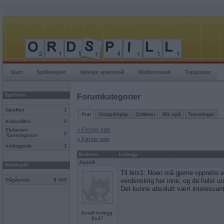
Start
Spilleregler
Vanlige spørsmål
Medlemssøk
Topplister
Spillrom
Forumkategorier
Sjiraffen
1
Prat
Ordspill-hjelp
Ordleker
IRL-spill
Turneringer
Krokodillen
0
« Forrige side
Elefanten
0
Turneringsrom
« Første side
Innloggede
1
Brukere
Innlegg
AaseB
Mobilspill
Til bris1: Noen må gjerne opprette e
Pågående
8 465
verdenskrig her inne, og da helst un
Det kunne absolutt vært interessan
Antall innlegg:
8147