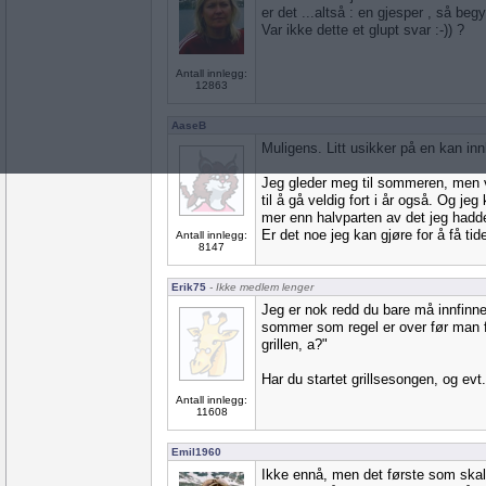
er det ...altså : en gjesper , så beg
Var ikke dette et glupt svar :-)) ?
Antall innlegg:
12863
AaseB
Muligens. Litt usikker på en kan inn
Jeg gleder meg til sommeren, men 
til å gå veldig fort i år også. Og jeg
mer enn halvparten av det jeg hadde
Er det noe jeg kan gjøre for å få tid
Antall innlegg:
8147
Erik75
- Ikke medlem lenger
Jeg er nok redd du bare må innfinn
sommer som regel er over før man få
grillen, a?"
Har du startet grillsesongen, og ev
Antall innlegg:
11608
Emil1960
Ikke ennå, men det første som skal