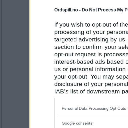
Antall innlegg:
7777
Ordspill.no -
Do Not Process My P
Emil1960
Litt større variasjon ... virker ofte
If you wish to opt-out of the
sittende litt fast" ! Fikk du snø der 
processing of your personal
targeted advertising by us
section to confirm your sel
Antall innlegg:
12863
opt-out request is proces
auau
interest-based ads based o
Jada, april fornekter seg ikke.
us or personal information d
Jeg etterlyser stadig trekkfugler - h
your opt-out. You may separ
disclosure of your personal
IAB’s list of downstream pa
Antall innlegg:
43107
also be disclosed by us to 
Emil1960
Downstream Participants
th
Personal Data Processing Opt Outs
Jeg har ikke sett noen ennå , men 
third parties.
du klar, og glad i å bade snart ?
Google consents
Please note that this web