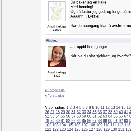
Da baker jeg en kake!
Med honning!
Og så lukter jeg godt og lenge på h
Aaaahh... Lykke!
Har du noengang klart å avsløre mo
Antall innlegg:
11608
Fidelma
Ja, opptil flere ganger.
Når ble du sist sjokkert, og hvorfor?
Antall innlegg:
3315
« Forrige side
« Første side
Viser siden:
1
2
3
4
5
6
7
8
9
10
11
12
13
14
15
16
26
27
28
29
30
31
32
33
34
35
36
37
38
39
40
41
52
53
54
55
56
57
58
59
60
61
62
63
64
65
66
67
78
79
80
81
82
83
84
85
86
87
88
89
90
91
92
93
102
103
104
105
106
107
108
109
110
111
112
113
121
122
123
124
125
126
127
128
129
130
131
13