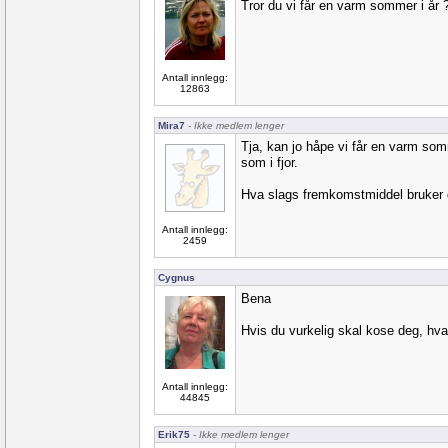
Tror du vi får en varm sommer i år 
Antall innlegg:
12863
Mira7
- Ikke medlem lenger
Tja, kan jo håpe vi får en varm som
som i fjor.
Hva slags fremkomstmiddel bruker d
Antall innlegg:
2459
Cygnus
Bena
Hvis du vurkelig skal kose deg, hva
Antall innlegg:
44845
Erik75
- Ikke medlem lenger