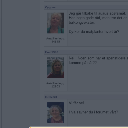
Cygnus
Jeg går tilbake til auaus spørsmål.
Har ingen gode råd, men tror det er
balkongvekster.
Dyrker du matplanter hvert år?
Antall innlegg:
44845
Emil1960
Nei ! Noen som har et spenstigere 
komme på nå ??
Antall innlegg:
12863
GreteSB
Vi får se!
Hva savner du i forumet vårt?