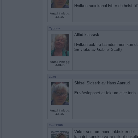
Hvilken radiokanal lytter du helst til
Antall innlegg:
43107
Cygnus
Alltid klassisk
Hvilken bok fra barndommen kan du
Sølvfaks av Gabriel Scott)
Antall innlegg:
44845
auau
Sidsel Sidserk av Hans Aanrud.
Er vårslapphet et faktum eller innbi
Antall innlegg:
43107
Emil1960
Virker som om noen faktisk er det . 
kan det kanskje være slik at enkelte