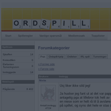
Start
Spilleregler
Vanlige spørsmål
Medlemssøk
Topplister
Spillrom
Forumkategorier
Sjiraffen
14
Prat
Ordspill-hjelp
Ordleker
IRL-spill
Turneringer
Krokodillen
0
« Forrige side
Elefanten
0
Turneringsrom
« Første side
Innloggede
14
Brukere
Innlegg
Nixita
Mobilspill
Usj liker ikke sild jeg!
Pågående
8 402
Ja husker jeg fant ut at det var pa
antagelig pga at lillebror tok helt av
en niese som er helt rå til å avslør
på spillet, og syns det hele er stas
Antall innlegg:
4724