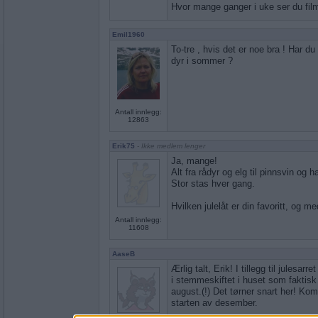
Hvor mange ganger i uke ser du fil
Emil1960
To-tre , hvis det er noe bra ! Har d
dyr i sommer ?
Antall innlegg:
12863
Erik75
- Ikke medlem lenger
Ja, mange!
Alt fra rådyr og elg til pinnsvin og h
Stor stas hver gang.
Hvilken julelåt er din favoritt, og me
Antall innlegg:
11608
AaseB
Ærlig talt, Erik! I tillegg til julesar
i stemmeskiftet i huset som faktisk
august.(!) Det tørner snart her! Kom
starten av desember.