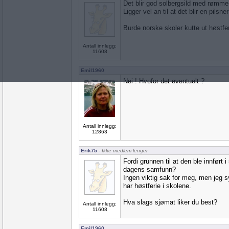
Det blir god solbergsild med rømme og
Ligger vel an til at det blir en pilsne
Burde norske skoler kutte ut høstfe
Antall innlegg:
11608
Emil1960
Nei ! Hvofor det eventuelt ?
Antall innlegg:
12863
Erik75
- Ikke medlem lenger
Fordi grunnen til at den ble innført i 
dagens samfunn?
Ingen viktig sak for meg, men jeg sy
har høstferie i skolene.
Hva slags sjømat liker du best?
Antall innlegg:
11608
Emil1960