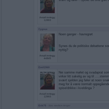
Antall innlegg:
12863
Cygnus
Noen ganger - havregrøt
Synes du de politiske debattene som
nyttig?
Antall innlegg:
44845
Emil1960
Nei samme mølet og svadaprat som t
virker litt sakelig av og til .....ste
svært sjelden jeg føler at noen snak
meg for å være normalt oppegående
spise/drikke i kveldinga ?
Antall innlegg:
12863
Erik75
- Ikke medlem lenger