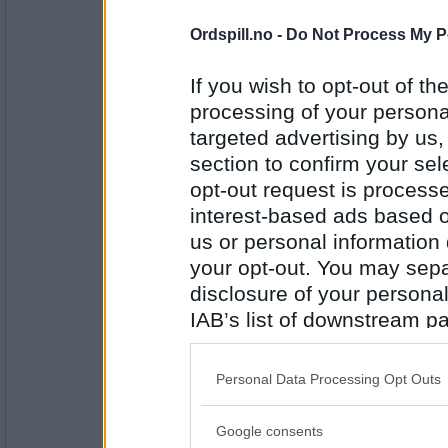
Synes du det er helt ok at programle
Antall innlegg:
8147
fullføre resonnementene sine på TV f
Ordspill.no -
Do Not Process My P
noe de og vi som ser på, bør kunne
If you wish to opt-out of the
Erik75
- Ikke medlem lenger
(Hurra for guttungen!)
processing of your personal
targeted advertising by us
Nei, det er helt greit at programled
forsøke å komme forbi de på forhån
section to confirm your sel
politikerne, men av og til blir det f
opt-out request is proces
Antall innlegg:
11608
Hvilket område er viktigst for deg i 
interest-based ads based o
us or personal information d
auau
Dessverre det mest nærliggende: E
your opt-out. You may separ
Morsommere om jeg kunne sagt ba
disclosure of your personal
Har du fine turstier i nærområdet?
IAB’s list of downstream pa
also be disclosed by us to 
Antall innlegg:
43102
Downstream Participants
th
Personal Data Processing Opt Outs
third parties.
Cygnus
Ja noen er det.
Google consents
Please note that this web