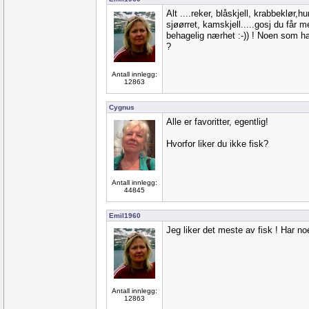
Alt ....reker, blåskjell, krabbeklør,
sjøørret, kamskjell.....gosj du får me
behagelig nærhet :-)) ! Noen som har
?
Antall innlegg:
12863
Cygnus
Alle er favoritter, egentlig!
Hvorfor liker du ikke fisk?
Antall innlegg:
44845
Emil1960
Jeg liker det meste av fisk ! Har n
Antall innlegg:
12863