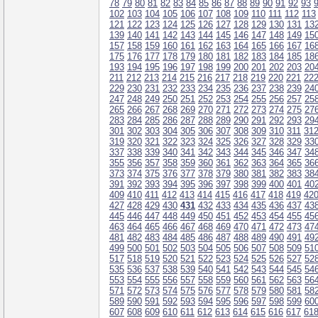
78
79
80
81
82
83
84
85
86
87
88
89
90
91
92
93
102
103
104
105
106
107
108
109
110
111
112
113
121
122
123
124
125
126
127
128
129
130
131
13
139
140
141
142
143
144
145
146
147
148
149
15
157
158
159
160
161
162
163
164
165
166
167
16
175
176
177
178
179
180
181
182
183
184
185
18
193
194
195
196
197
198
199
200
201
202
203
20
211
212
213
214
215
216
217
218
219
220
221
22
229
230
231
232
233
234
235
236
237
238
239
24
247
248
249
250
251
252
253
254
255
256
257
25
265
266
267
268
269
270
271
272
273
274
275
27
283
284
285
286
287
288
289
290
291
292
293
29
301
302
303
304
305
306
307
308
309
310
311
31
319
320
321
322
323
324
325
326
327
328
329
33
337
338
339
340
341
342
343
344
345
346
347
34
355
356
357
358
359
360
361
362
363
364
365
36
373
374
375
376
377
378
379
380
381
382
383
38
391
392
393
394
395
396
397
398
399
400
401
40
409
410
411
412
413
414
415
416
417
418
419
42
427
428
429
430
431
432
433
434
435
436
437
43
445
446
447
448
449
450
451
452
453
454
455
45
463
464
465
466
467
468
469
470
471
472
473
47
481
482
483
484
485
486
487
488
489
490
491
49
499
500
501
502
503
504
505
506
507
508
509
51
517
518
519
520
521
522
523
524
525
526
527
52
535
536
537
538
539
540
541
542
543
544
545
54
553
554
555
556
557
558
559
560
561
562
563
56
571
572
573
574
575
576
577
578
579
580
581
58
589
590
591
592
593
594
595
596
597
598
599
60
607
608
609
610
611
612
613
614
615
616
617
61