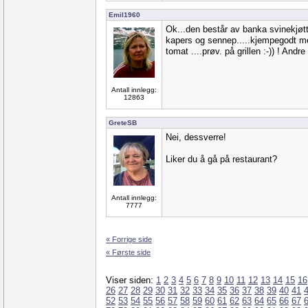
Emil1960
Ok...den består av banka svinekjøtt
kapers og sennep.....kjempegodt m
tomat ....prøv. på grillen :-)) ! Andr
Antall innlegg:
12863
GreteSB
Nei, dessverre!
Liker du å gå på restaurant?
Antall innlegg:
7777
« Forrige side
« Første side
Viser siden:
1
2
3
4
5
6
7
8
9
10
11
12
13
14
15
16
26
27
28
29
30
31
32
33
34
35
36
37
38
39
40
41
52
53
54
55
56
57
58
59
60
61
62
63
64
65
66
67