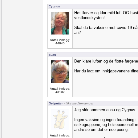
Cygnus
Høstfarver og klar mild luft OG høs
vestlandskysten!
Skal du ta vaksine mot covid-19 nå
an?
Antall innlegg:
44845
auau
Den klare luften og de flotte fargen
Har du lagt om innkjøpsvanene dine
Antall innlegg:
43102
Ordputter
- Ikke medlem lenger
Jeg slår sammen auau og Cygnus
Ingen vaksine og ingen forandring i 
risikogruppene; og helsepersonell m
andre se om det er noe poeng.
Antall innlegg: