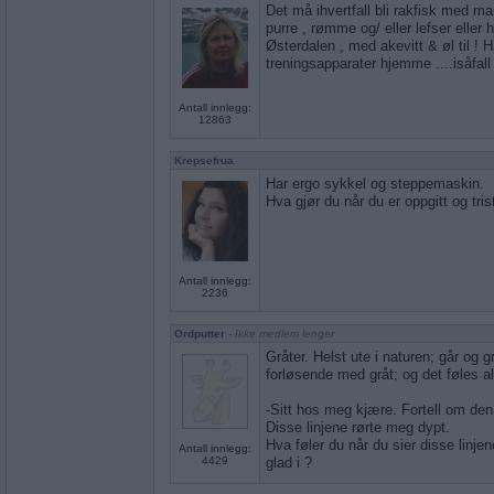
Det må ihvertfall bli rakfisk med man
purre , rømme og/ eller lefser eller
Østerdalen , med akevitt & øl til ! Ha
treningsapparater hjemme ....isåfall
Antall innlegg:
12863
Krepsefrua
Har ergo sykkel og steppemaskin.
Hva gjør du når du er oppgitt og tris
Antall innlegg:
2236
Ordputter
- Ikke medlem lenger
Gråter. Helst ute i naturen; går og g
forløsende med gråt; og det føles al
-Sitt hos meg kjære. Fortell om den 
Disse linjene rørte meg dypt.
Hva føler du når du sier disse linjene
Antall innlegg:
4429
glad i ?