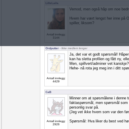
LilleLaila
Vemod, men også håp om noe bedre
Hvem har vært lengst her inne på Or
spiller, liksom?
Antall innlegg:
3144
Ordputter
- Ikke medlem lenger
Ja, det var et godt spørsmål! Håper
kan ha sletta profilen og fått ny, eller
Men, spillvert/adminer vet kanskje?
Hehe- nå rota jeg meg inn i ditt spø
Antall innlegg:
4429
CaB
Minner om at spøsmålene i denne t
faktaspørsmål, men spørsmål som h
personlig svar på.
(Jeg vet ikke hvem som var den førs
Spørsmål: Hva liker du best ved h
Antall innlegg:
2926