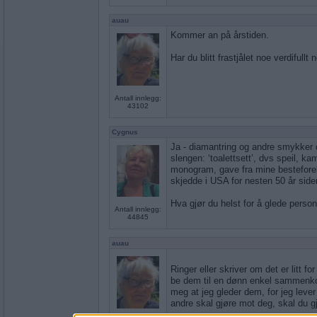
auau
Kommer an på årstiden.
Har du blitt frastjålet noe verdifullt
Antall innlegg:
43102
Cygnus
Ja - diamantring og andre smykker 
slengen: ‘toalettsett’, dvs speil, ka
monogram, gave fra mine besteforel
skjedde i USA for nesten 50 år siden 
Hva gjør du helst for å glede pers
Antall innlegg:
44845
auau
Ringer eller skriver om det er litt fo
be dem til en dønn enkel sammenko
meg at jeg gleder dem, for jeg lever 
andre skal gjøre mot deg, skal du 