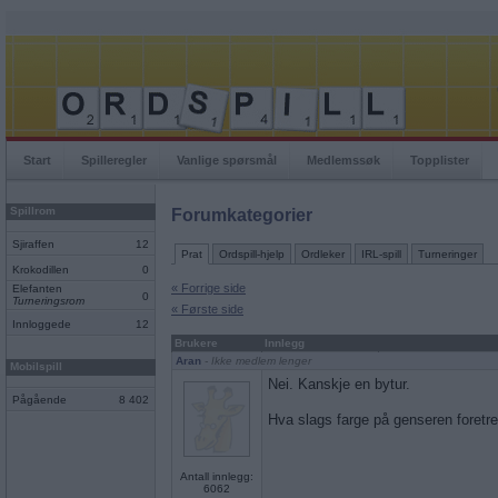
Start
Spilleregler
Vanlige spørsmål
Medlemssøk
Topplister
Spillrom
Forumkategorier
Sjiraffen
12
Prat
Ordspill-hjelp
Ordleker
IRL-spill
Turneringer
Krokodillen
0
« Forrige side
Elefanten
0
Turneringsrom
« Første side
Innloggede
12
Brukere
Innlegg
Aran
- Ikke medlem lenger
Mobilspill
Nei. Kanskje en bytur.
Pågående
8 402
Hva slags farge på genseren foretr
Antall innlegg:
6062