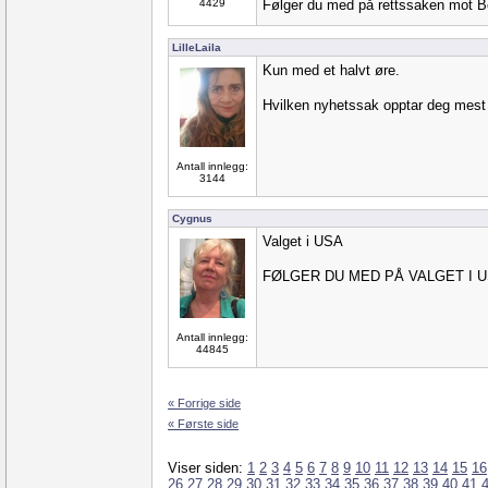
4429
Følger du med på rettssaken mot 
LilleLaila
Kun med et halvt øre.
Hvilken nyhetssak opptar deg mes
Antall innlegg:
3144
Cygnus
Valget i USA
FØLGER DU MED PÅ VALGET I 
Antall innlegg:
44845
« Forrige side
« Første side
Viser siden:
1
2
3
4
5
6
7
8
9
10
11
12
13
14
15
16
26
27
28
29
30
31
32
33
34
35
36
37
38
39
40
41