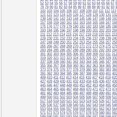
52
53
54
55
56
57
58
59
60
61
62
63
64
65
66
67
78
79
80
81
82
83
84
85
86
87
88
89
90
91
92
93
102
103
104
105
106
107
108
109
110
111
112
113
121
122
123
124
125
126
127
128
129
130
131
13
139
140
141
142
143
144
145
146
147
148
149
15
157
158
159
160
161
162
163
164
165
166
167
16
175
176
177
178
179
180
181
182
183
184
185
18
193
194
195
196
197
198
199
200
201
202
203
20
211
212
213
214
215
216
217
218
219
220
221
22
229
230
231
232
233
234
235
236
237
238
239
24
247
248
249
250
251
252
253
254
255
256
257
25
265
266
267
268
269
270
271
272
273
274
275
27
283
284
285
286
287
288
289
290
291
292
293
29
301
302
303
304
305
306
307
308
309
310
311
31
319
320
321
322
323
324
325
326
327
328
329
33
337
338
339
340
341
342
343
344
345
346
347
34
355
356
357
358
359
360
361
362
363
364
365
36
373
374
375
376
377
378
379
380
381
382
383
38
391
392
393
394
395
396
397
398
399
400
401
40
409
410
411
412
413
414
415
416
417
418
419
42
427
428
429
430
431
432
433
434
435
436
437
43
445
446
447
448
449
450
451
452
453
454
455
45
463
464
465
466
467
468
469
470
471
472
473
47
481
482
483
484
485
486
487
488
489
490
491
49
499
500
501
502
503
504
505
506
507
508
509
51
517
518
519
520
521
522
523
524
525
526
527
52
535
536
537
538
539
540
541
542
543
544
545
54
553
554
555
556
557
558
559
560
561
562
563
56
571
572
573
574
575
576
577
578
579
580
581
58
589
590
591
592
593
594
595
596
597
598
599
60