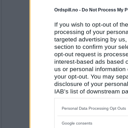
Antall innlegg:
Hvordan opplevde du din første sk
43102
Ordspill.no -
Do Not Process My P
If you wish to opt-out of the
GreteSB
processing of your personal
Det er 60 år siden! Jeg husker bare 
targeted advertising by us
Ellingsen.
section to confirm your sel
Hvor var du 11.9. da flyene traff tvi
opt-out request is proces
Antall innlegg:
interest-based ads based o
7777
us or personal information d
Cygnus
your opt-out. You may separ
Jeg var i Tromsø, og kom fra et m
disclosure of your personal
og fortalte hva som skjedde.
IAB’s list of downstream pa
Hva er det mest dramatiske som har 
also be disclosed by us to 
Downstream Participants
th
Antall innlegg:
Personal Data Processing Opt Outs
44845
third parties.
London Rose
Google consents
Det var vel blitzkrigen over London
Please note that this web