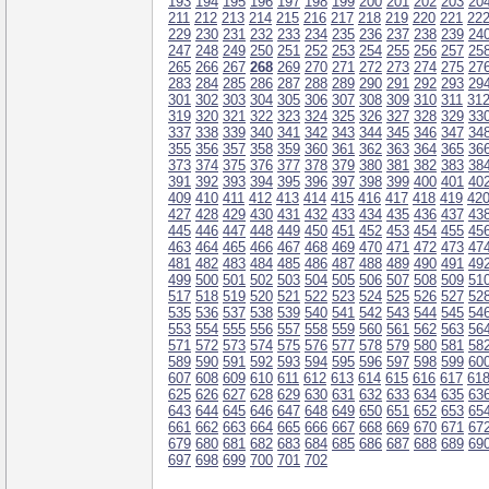
193
194
195
196
197
198
199
200
201
202
203
20
211
212
213
214
215
216
217
218
219
220
221
22
229
230
231
232
233
234
235
236
237
238
239
24
247
248
249
250
251
252
253
254
255
256
257
25
265
266
267
268
269
270
271
272
273
274
275
27
283
284
285
286
287
288
289
290
291
292
293
29
301
302
303
304
305
306
307
308
309
310
311
31
319
320
321
322
323
324
325
326
327
328
329
33
337
338
339
340
341
342
343
344
345
346
347
34
355
356
357
358
359
360
361
362
363
364
365
36
373
374
375
376
377
378
379
380
381
382
383
38
391
392
393
394
395
396
397
398
399
400
401
40
409
410
411
412
413
414
415
416
417
418
419
42
427
428
429
430
431
432
433
434
435
436
437
43
445
446
447
448
449
450
451
452
453
454
455
45
463
464
465
466
467
468
469
470
471
472
473
47
481
482
483
484
485
486
487
488
489
490
491
49
499
500
501
502
503
504
505
506
507
508
509
51
517
518
519
520
521
522
523
524
525
526
527
52
535
536
537
538
539
540
541
542
543
544
545
54
553
554
555
556
557
558
559
560
561
562
563
56
571
572
573
574
575
576
577
578
579
580
581
58
589
590
591
592
593
594
595
596
597
598
599
60
607
608
609
610
611
612
613
614
615
616
617
61
625
626
627
628
629
630
631
632
633
634
635
63
643
644
645
646
647
648
649
650
651
652
653
65
661
662
663
664
665
666
667
668
669
670
671
67
679
680
681
682
683
684
685
686
687
688
689
69
697
698
699
700
701
702