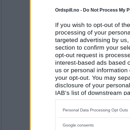
11608
Ordspill.no -
Do Not Process My P
Cygnus
Hva mener du, Erik 75 - været er pra
kanskje i Bergen, det!!! Sånn går de
If you wish to opt-out of the
processing of your personal
Hva er det dummeste du har gjort i 
targeted advertising by us
Antall innlegg:
section to confirm your sel
44845
opt-out request is proces
Tobea
- Ikke medlem lenger
interest-based ads based o
Å begynne og røyke!
us or personal information d
Katt eller hund?
your opt-out. You may separ
disclosure of your personal
Antall innlegg:
863
IAB’s list of downstream pa
also be disclosed by us to 
Riaa75
Downstream Participants
th
Ja takk begge deler;)
Personal Data Processing Opt Outs
third parties.
Har du satt ut hagemøblene ennå?
Google consents
Please note that this web