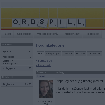
Start
Spilleregler
Vanlige spørsmål
Medlemssøk
Topplister
Spillrom
Forumkategorier
Sjiraffen
25
Prat
Ordspill-hjelp
Ordleker
IRL-spill
Turneringer
Krokodillen
0
« Forrige side
Elefanten
0
Turneringsrom
« Første side
Innloggede
25
Brukere
Innlegg
Ettigrib
Mobilspill
Nope, og det er jeg rimelig glad for.
Pågående
8 423
Har du blitt stående fast med bilen m
den nektet å kjøre fremover og/elle
Antall innlegg:
656