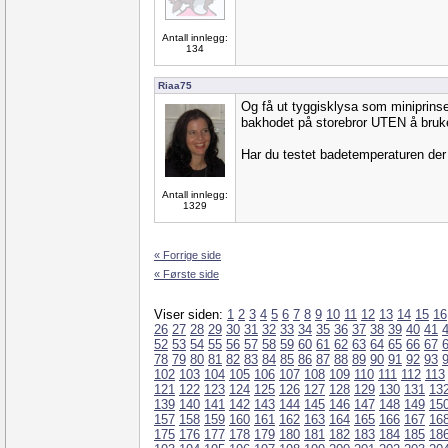
Antall innlegg:
134
Riaa75
Og få ut tyggisklysa som miniprinse
bakhodet på storebror UTEN å bruk
Har du testet badetemperaturen der
Antall innlegg:
1329
« Forrige side
« Første side
Viser siden:
1
2
3
4
5
6
7
8
9
10
11
12
13
14
15
16
26
27
28
29
30
31
32
33
34
35
36
37
38
39
40
41
52
53
54
55
56
57
58
59
60
61
62
63
64
65
66
67
78
79
80
81
82
83
84
85
86
87
88
89
90
91
92
93
102
103
104
105
106
107
108
109
110
111
112
113
121
122
123
124
125
126
127
128
129
130
131
13
139
140
141
142
143
144
145
146
147
148
149
15
157
158
159
160
161
162
163
164
165
166
167
16
175
176
177
178
179
180
181
182
183
184
185
18