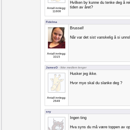
Hvilken by kunne du tenke deg å rei
tiden av året?
Antall innlegg:
11608
Fidelma
Brussel!
Når var det sist vanskelig å si unns
Antall innlegg:
3315
JamesO
- Ikke medlem lenger
Husker jeg ikke.
Hvor mye skal du slanke deg ?
Antall innlegg:
2649
sny
Ingen ting
Hva syns du må være toppen av o