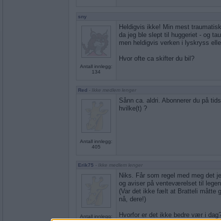
sny
Heldigvis ikke! Min mest traumatisk
da jeg ble slept til huggeriet - og ta
men heldigvis verken i lyskryss eller
Hvor ofte ca skifter du bil?
Antall innlegg:
134
Red
- Ikke medlem lenger
Sånn ca. aldri. Abonnerer du på tidssk
hvilke(t) ?
Antall innlegg:
405
Erik75
- Ikke medlem lenger
Niks. Får som regel med meg det je
og aviser på venteværelset til legen
(Var det ikke fælt at Bratteli mått
nå, dere!)
Hvorfor er det ikke bedre vær i dag
Antall innlegg: