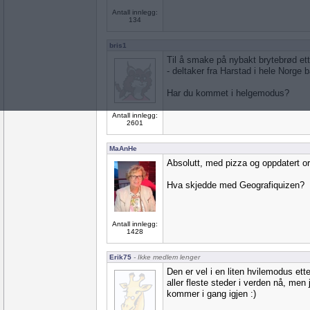
Antall innlegg:
134
bris1
Til å smake på nybakt brytebrød ett
- deltaker fra Harstad i hele Norge b
Har du kommet i helgemodus?
Antall innlegg:
2601
MaAnHe
Absolutt, med pizza og oppdatert ord
Hva skjedde med Geografiquizen?
Antall innlegg:
1428
Erik75
- Ikke medlem lenger
Den er vel i en liten hvilemodus et
aller fleste steder i verden nå, men 
kommer i gang igjen :)