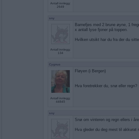
Antall innlegg:
2649
sny
Barnefjes med 2 brune øyne, 1 fre
x antall lyse fjoner på toppen.
Hvilken utsikt har du fra der du sitt
Antall innlegg:
134
Cygnus
Fløyen (i Bergen)
Hva foretrekker du, snø eller regn?
Antall innlegg:
44845
sny
Snø om vinteren og regn ellers i åre
Hva gleder du deg mest til akkurat 