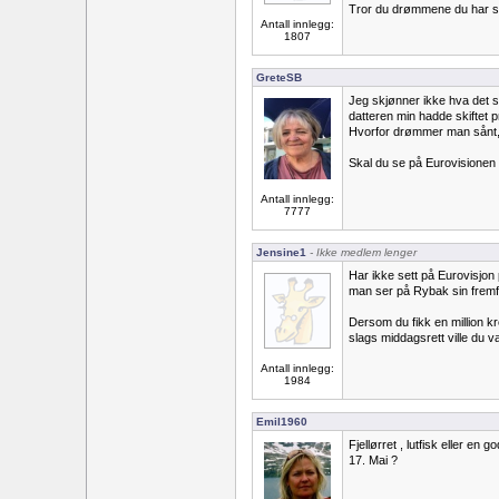
Tror du drømmene du har skal
Antall innlegg:
1807
GreteSB
Jeg skjønner ikke hva det sk
datteren min hadde skiftet p
Hvorfor drømmer man sånt, 
Skal du se på Eurovisionen
Antall innlegg:
7777
Jensine1
- Ikke medlem lenger
Har ikke sett på Eurovisjo
man ser på Rybak sin fremfør
Dersom du fikk en million k
slags middagsrett ville du va
Antall innlegg:
1984
Emil1960
Fjellørret , lutfisk eller e
17. Mai ?