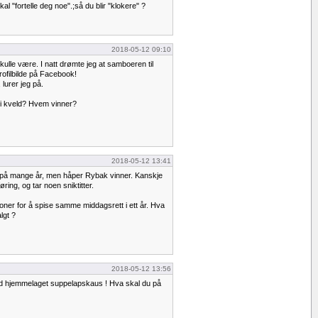
 "fortelle deg noe".;så du blir "klokere" ?
2018-05-12 09:10
ulle være. I natt drømte jeg at samboeren til
rofilbilde på Facebook!
lurer jeg på.
 i kveld? Hvem vinner?
2018-05-12 13:41
n på mange år, men håper Rybak vinner. Kanskje
ing, og tar noen sniktitter.
roner for å spise samme middagsrett i ett år. Hva
lgt ?
2018-05-12 13:56
n god hjemmelaget suppelapskaus ! Hva skal du på