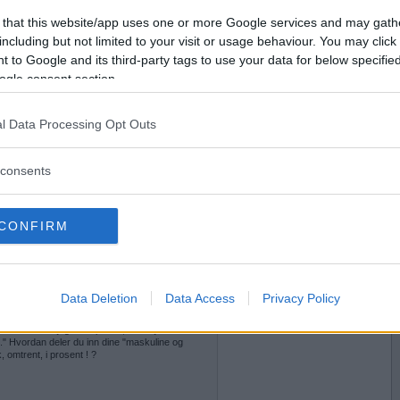
 that this website/app uses one or more Google services and may gath
2018-05-11 19:59
Vil du bli
including but not limited to your visit or usage behaviour. You may click 
medlem?
Ja, det tror jeg hun tenker på ...
 to Google and its third-party tags to use your data for below specifi
ogle consent section.
Opprett ny konto
l Data Processing Opt Outs
2018-05-11 20:11
consents
CONFIRM
Data Deletion
Data Access
Privacy Policy
2018-05-11 21:02
 huleste skal jeg finne på. Jo, kanskje litt
.." Hvordan deler du inn dine "maskuline og
, omtrent, i prosent ! ?