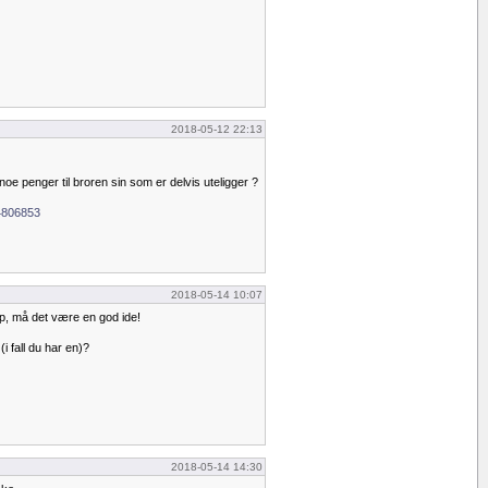
2018-05-12 22:13
oe penger til broren sin som er delvis uteligger ?
64806853
2018-05-14 10:07
lp, må det være en god ide!
(i fall du har en)?
2018-05-14 14:30