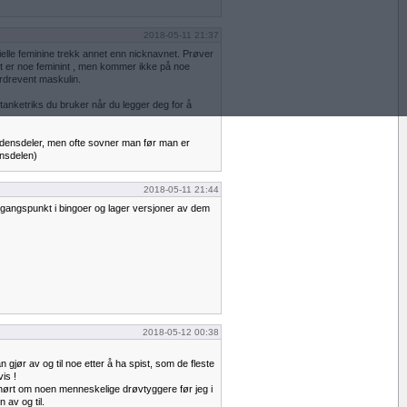
2018-05-11 21:37
ielle feminine trekk annet enn nicknavnet. Prøver
t er noe feminint , men kommer ikke på noe
erdrevent maskulin.
 tanketriks du bruker når du legger deg for å
 verdensdeler, men ofte sovner man før man er
nsdelen)
2018-05-11 21:44
utgangspunkt i bingoer og lager versjoner av dem
2018-05-12 00:38
gjør av og til noe etter å ha spist, som de fleste
is !
 hørt om noen menneskelige drøvtyggere før jeg i
n av og til.