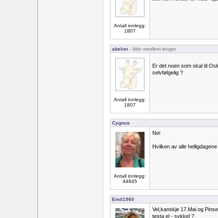
Antall innlegg:
1807
abelon
- Ikke medlem lenger
Er det noen som skal til O
selvfølgelig ?
Antall innlegg:
1807
Cygnus
Nei
Hvilken av alle helligdagene
Antall innlegg:
44845
Emil1960
Vel,kanskje 17.Mai og Pins
testa el - sykkel ?