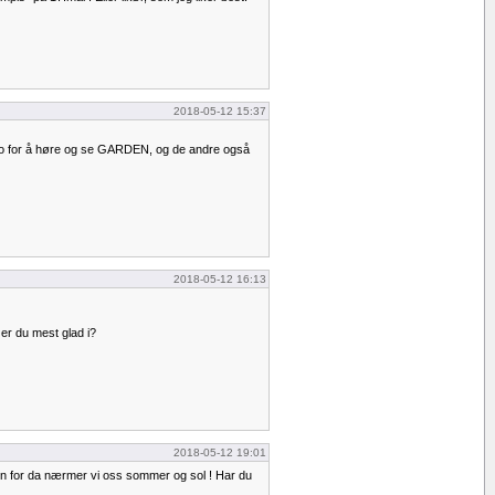
2018-05-12 15:37
slo for å høre og se GARDEN, og de andre også
2018-05-12 16:13
 er du mest glad i?
2018-05-12 19:01
en for da nærmer vi oss sommer og sol ! Har du