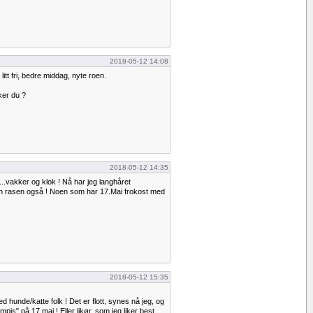
2018-05-12 14:08
litt fri, bedre middag, nyte roen.
ker du ?
2018-05-12 14:35
..vakker og klok ! Nå har jeg langhåret
den rasen også ! Noen som har 17.Mai frokost med
2018-05-12 15:35
d hunde/katte folk ! Det er flott, synes nå jeg, og
pis" på 17.mai ! Eller likør, som jeg liker best.