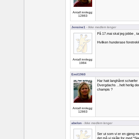
Antall innlegg:
12863
Jensine1
- Ikke medlem lenger
På 17.mai skal jeg jobbe , ta 
Hvilken hunderase foretrek
Antall innlegg:
1984
Emil1960
Har hatt langhåret schæfer .
Dvergdachs ...helt herlig 
champis ?
Antall innlegg:
12863
abelon
- Ikke medlem lenger
Ser ut som vi er en gjeng me
det må vi skåle for med "Sjam