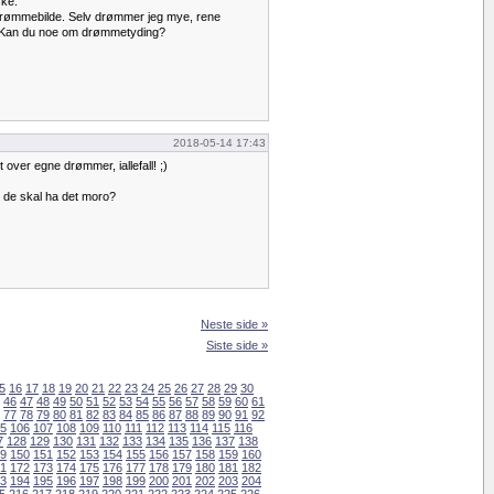
ske.
es drømmebilde. Selv drømmer jeg mye, rene
. Kan du noe om drømmetyding?
2018-05-14 17:43
t over egne drømmer, iallefall! ;)
år de skal ha det moro?
Neste side »
Siste side »
5
16
17
18
19
20
21
22
23
24
25
26
27
28
29
30
46
47
48
49
50
51
52
53
54
55
56
57
58
59
60
61
77
78
79
80
81
82
83
84
85
86
87
88
89
90
91
92
5
106
107
108
109
110
111
112
113
114
115
116
7
128
129
130
131
132
133
134
135
136
137
138
9
150
151
152
153
154
155
156
157
158
159
160
1
172
173
174
175
176
177
178
179
180
181
182
3
194
195
196
197
198
199
200
201
202
203
204