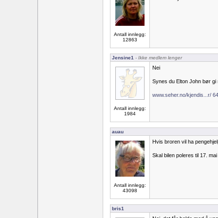
Antall innlegg:
12863
Jensine1
- Ikke medlem lenger
Nei
Synes du Elton John bør gi n
www.seher.no/kjendis...r/ 
Antall innlegg:
1984
auau
Hvis broren vil ha pengehje
Skal bilen poleres til 17. mai 
Antall innlegg:
43098
bris1