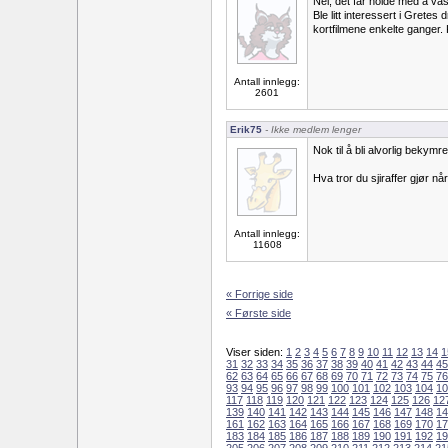
Nei, det får holde med å va
Ble litt interessert i Gret
kortfilmene enkelte ganger
Antall innlegg:
2601
Erik75
- Ikke medlem lenger
Nok til å bli alvorlig bekymre
Hva tror du sjiraffer gjør n
Antall innlegg:
11608
« Forrige side
« Første side
Viser siden:
1
2
3
4
5
6
7
8
9
10
11
12
13
14
1
31
32
33
34
35
36
37
38
39
40
41
42
43
44
45
62
63
64
65
66
67
68
69
70
71
72
73
74
75
76
93
94
95
96
97
98
99
100
101
102
103
104
10
117
118
119
120
121
122
123
124
125
126
12
139
140
141
142
143
144
145
146
147
148
14
161
162
163
164
165
166
167
168
169
170
17
183
184
185
186
187
188
189
190
191
192
19