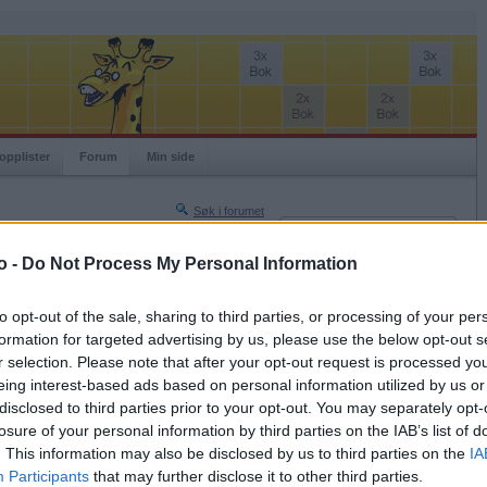
opplister
Forum
Min side
Søk i forumet
Innlogging
Turneringer
Brukernavn
o -
Do Not Process My Personal Information
Neste side »
Passord
Siste side »
to opt-out of the sale, sharing to third parties, or processing of your per
Husk meg
formation for targeted advertising by us, please use the below opt-out s
2018-05-11 19:33
r selection. Please note that after your opt-out request is processed y
Logg inn
eing interest-based ads based on personal information utilized by us or
Glemt ditt passord?
n tråd om neste gang?:)
disclosed to third parties prior to your opt-out. You may separately opt-
Få ny aktiveringslenke
losure of your personal information by third parties on the IAB’s list of
. This information may also be disclosed by us to third parties on the
IA
Participants
that may further disclose it to other third parties.
Ordspill.no er gratis!