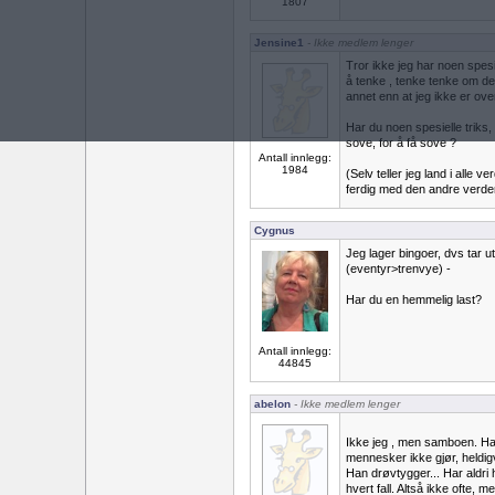
1807
Jensine1
- Ikke medlem lenger
Tror ikke jeg har noen spes
å tenke , tenke tenke om de
annet enn at jeg ikke er ov
Har du noen spesielle triks,
sove, for å få sove ?
Antall innlegg:
1984
(Selv teller jeg land i alle
ferdig med den andre verde
Cygnus
Jeg lager bingoer, dvs tar 
(eventyr>trenvye) -
Har du en hemmelig last?
Antall innlegg:
44845
abelon
- Ikke medlem lenger
Ikke jeg , men samboen. Han 
mennesker ikke gjør, heldigv
Han drøvtygger... Har aldri
hvert fall. Altså ikke ofte, me