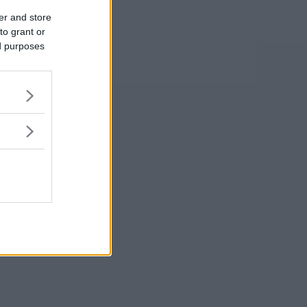
er and store
to grant or
ed purposes