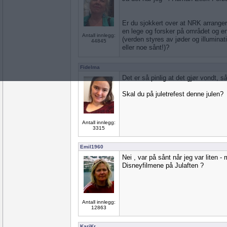
Er du sjokkert over at NRK arrange
en lege og forsker på området og en
Antall innlegg:
(verden styres av jøder og illuminat
44845
eller noe sånt!)?
Fidelma
Det er så pinlig at det gjør vondt, så
Skal du på juletrefest denne julen?
Antall innlegg:
3315
Emil1960
Nei , var på sånt når jeg var liten - 
Disneyfilmene på Julaften ?
Antall innlegg:
12863
KariKr