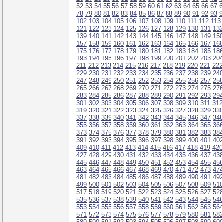
52
53
54
55
56
57
58
59
60
61
62
63
64
65
66
67
78
79
80
81
82
83
84
85
86
87
88
89
90
91
92
93
102
103
104
105
106
107
108
109
110
111
112
113
121
122
123
124
125
126
127
128
129
130
131
13
139
140
141
142
143
144
145
146
147
148
149
15
157
158
159
160
161
162
163
164
165
166
167
16
175
176
177
178
179
180
181
182
183
184
185
18
193
194
195
196
197
198
199
200
201
202
203
20
211
212
213
214
215
216
217
218
219
220
221
22
229
230
231
232
233
234
235
236
237
238
239
24
247
248
249
250
251
252
253
254
255
256
257
25
265
266
267
268
269
270
271
272
273
274
275
27
283
284
285
286
287
288
289
290
291
292
293
29
301
302
303
304
305
306
307
308
309
310
311
31
319
320
321
322
323
324
325
326
327
328
329
33
337
338
339
340
341
342
343
344
345
346
347
34
355
356
357
358
359
360
361
362
363
364
365
36
373
374
375
376
377
378
379
380
381
382
383
38
391
392
393
394
395
396
397
398
399
400
401
40
409
410
411
412
413
414
415
416
417
418
419
42
427
428
429
430
431
432
433
434
435
436
437
43
445
446
447
448
449
450
451
452
453
454
455
45
463
464
465
466
467
468
469
470
471
472
473
47
481
482
483
484
485
486
487
488
489
490
491
49
499
500
501
502
503
504
505
506
507
508
509
51
517
518
519
520
521
522
523
524
525
526
527
52
535
536
537
538
539
540
541
542
543
544
545
54
553
554
555
556
557
558
559
560
561
562
563
56
571
572
573
574
575
576
577
578
579
580
581
58
589
590
591
592
593
594
595
596
597
598
599
60