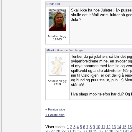
Emil1960
Skal ikke ha noe Juletre i år- pus
skulle det isåfall vært- lukter så 
Jula ?
Antall innlegg:
12863
Mira7
- Ikke medlem lenger
Tenker du på julaften, så blir det j
svigerforeldrene mine, en svoger og h
vi mye sammen med familie og venne
spillkveld og andre aktiviteter. Når j
inn til Oslo igjen, er det deilig å r
og hund og puuuste ut, puh...:) Men
Antall innlegg:
2459
står på!
Hva slags mobiltelefon har du? Og k
« Forrige side
« Første side
Viser siden:
1
2
3
4
5
6
7
8
9
10
11
12
13
14
15
16
26
27
28
29
30
31
32
33
34
35
36
37
38
39
40
41