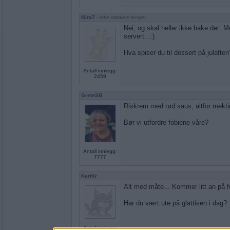
Mira7
- Ikke medlem lenger
Nei, og skal heller ikke bake det. Me
servert...:)
Hva spiser du til dessert på julaften
Antall innlegg:
2459
GreteSB
Riskrem med rød saus, altfor mekti
Bør vi utfordre fobiene våre?
Antall innlegg:
7777
KariKr
Alt med måte... Kommer litt an på f
Har du vært ute på glattisen i dag?
Antall innlegg: