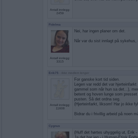
Antall innlegg:
2459
Fidelma
Nei, har ingen planer om det.
Når var du sist innlagt på sykehus,
Antall innlegg:
3315
Erik75
- Ikke medlem lenger
For ganske kort tid siden.
Legen var redd det var hjerteinfarkt
gammel som når hun sa det...), men
betent og hoven lunge som presset 
pusten. Så det ordna seg.
(Hjerteinfarkt, liksom! Har jo ikke f
Antall innlegg:
11608
Bidrar du i frivillig arbeid på noen 
Cygnus
(Huff det hørtes uhyggelig ut, Erik -
Ja det har jeg - i Human-Etisk Forb