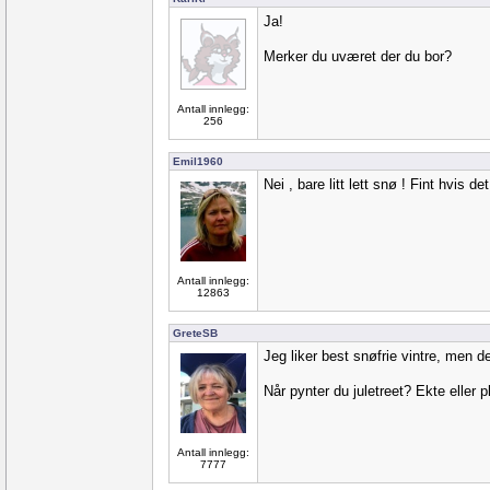
Ja!
Merker du uværet der du bor?
Antall innlegg:
256
Emil1960
Nei , bare litt lett snø ! Fint hvis det
Antall innlegg:
12863
GreteSB
Jeg liker best snøfrie vintre, men de
Når pynter du juletreet? Ekte eller p
Antall innlegg:
7777