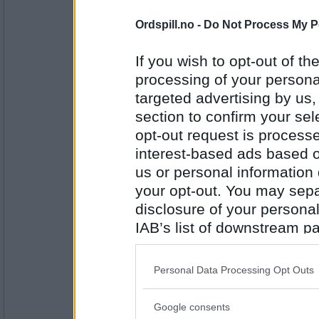
256
Ordspill.no -
Do Not Process My P
Mira7
- Ikke medlem lenger
Ja, har joggesko med pigger, så de
ut glatt eller ei...:)
If you wish to opt-out of the
processing of your personal
Pleier du å ha nyttårsforsetter?
targeted advertising by us
Antall innlegg:
section to confirm your sel
2459
opt-out request is proces
Emil1960
interest-based ads based o
Nei, men jeg har et stort et nå... m
av mye nærhet fra din kjære for å f
us or personal information d
your opt-out. You may separ
disclosure of your personal
Antall innlegg:
IAB’s list of downstream pa
12863
also be disclosed by us to 
Cygnus
Downstream Participants
th
Ja på en måte er det vel litt slik.
Personal Data Processing Opt Outs
third parties.
Har du ett eller flere prinsipp som d
Google consents
Please note that this web