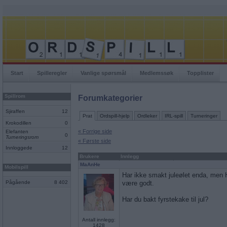
Start
Spilleregler
Vanlige spørsmål
Medlemssøk
Topplister
Spillrom
Forumkategorier
Sjiraffen
12
Prat
Ordspill-hjelp
Ordleker
IRL-spill
Turneringer
Krokodillen
0
« Forrige side
Elefanten
0
Turneringsrom
« Første side
Innloggede
12
Brukere
Innlegg
MaAnHe
Mobilspill
Har ikke smakt juleølet enda, men H
Pågående
8 402
være godt.
Har du bakt fyrstekake til jul?
Antall innlegg:
1428