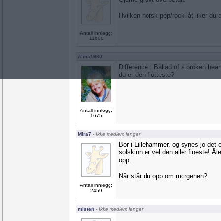
Hvilken norsk pop/rock-låt liker du a
Antall innlegg:
11608
Alina1960
Difference : Ballad of a broken hea
du er den flotteste?
Antall innlegg:
1675
Mira7
- Ikke medlem lenger
Bor i Lillehammer, og synes jo det e
solskinn er vel den aller fineste! 
opp.
Når står du opp om morgenen?
Antall innlegg:
2459
misten
- Ikke medlem lenger