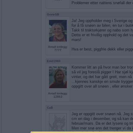
Problemer etter nattens snøfall der
GreteSB
Ja! Jeg oppholder meg i Sverige og b
for å få snøen av bilen, en tur i but
Takk til traktorkjører og nabo som hja
Dette er et frivillig opphold og det va
mars!
Antall innlegg:
Hva er best, piggfrie dekk eller pigg
7777
Emil1960
Kommer litt an på hvor man bor tror 
så vil jeg foreslå pigger ! Har sjøl kjør
vinter, og det har gått greit, men nå
...kjennes kanskje en smule tryggere 
oppgitt over all snøen , eller ønsk
Antall innlegg:
12863
CaB
Jeg er oppgitt over snøen nå. Jeg
cm en dag i desember, og så kan den
februar/mars. Da er det lysere og tri
Men mer snø enn det trenger vi da ik
da god trim å måke snø i dag!