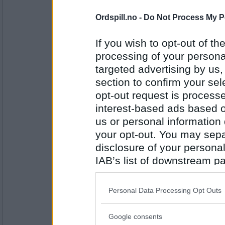
Antall innlegg:
2926
Har du gått/stått på ski så langt i vi
Ordspill.no -
Do Not Process My P
Jensine1
- Ikke medlem lenger
If you wish to opt-out of the
Nei. Har så mye annet å bruke tida 
processing of your personal
Beskriv den beste middagen du har
targeted advertising by us
section to confirm your sel
Antall innlegg:
opt-out request is proces
1984
interest-based ads based o
Emil1960
us or personal information d
Rakfisk m/mandelpoteter , rødbite
! Har du sklidd på isen i år ?
your opt-out. You may separ
disclosure of your personal
IAB’s list of downstream pa
Antall innlegg:
also be disclosed by us to 
12863
Downstream Participants
th
Personal Data Processing Opt Outs
Mira7
- Ikke medlem lenger
third parties.
Nei (banker i bordet)!
Google consents
Snakker du noen andre språk enn n
Please note that this web