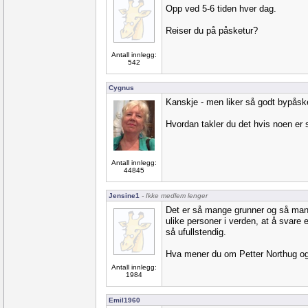
Opp ved 5-6 tiden hver dag.
Reiser du på påsketur?
Antall innlegg:
542
Cygnus
Kanskje - men liker så godt bypåske! I
Hvordan takler du det hvis noen er 
Antall innlegg:
44845
Jensine1
- Ikke medlem lenger
Det er så mange grunner og så ma
ulike personer i verden, at å svare 
så ufullstendig.
Hva mener du om Petter Northug og
Antall innlegg:
1984
Emil1960