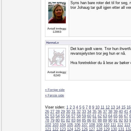
Syns han bare roter det til for seg
tror Johaug tar gull igjen etter all v
Antall innlegg:
12863
HannaLo
Det kan godt være. Tror hun ihvertfa
revansjelysten tror jeg hun er nå.
Hva foretrekker du å lese av bøker e
Antall innlegg:
6240
« Forrige side
« Første side
Viser siden:
1
2
3
4
5
6
7
8
9
10
11
12
13
14
15
16
26
27
28
29
30
31
32
33
34
35
36
37
38
39
40
41
52
53
54
55
56
57
58
59
60
61
62
63
64
65
66
67
78
79
80
81
82
83
84
85
86
87
88
89
90
91
92
93
102
103
104
105
106
107
108
109
110
111
112
113
121
122
123
124
125
126
127
128
129
130
131
13