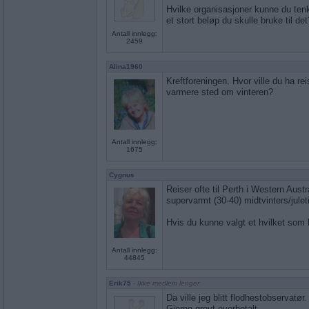
Hvilke organisasjoner kunne du tenk
et stort beløp du skulle bruke til det
Antall innlegg:
2459
Alina1960
Kreftforeningen. Hvor ville du ha reis
varmere sted om vinteren?
Antall innlegg:
1675
Cygnus
Reiser ofte til Perth i Western Austr
supervarmt (30-40) midtvinters/julet
Hvis du kunne valgt et hvilket som h
Antall innlegg:
44845
Erik75
- Ikke medlem lenger
Da ville jeg blitt flodhestobservatør.
Gjerne grovt overbetalt.