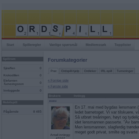
Start
Spilleregler
Vanlige spørsmål
Medlemssøk
Topplister
Spillrom
Forumkategorier
Sjiraffen
0
Prat
Ordspill-hjelp
Ordleker
IRL-spill
Turneringer
Krokodillen
0
« Forrige side
Elefanten
0
Turneringsrom
« Første side
Innloggede
0
Brukere
Innlegg
auau
Mobilspill
En 17. mai med bygdas lensmann (tr
Pågående
8 465
ledet barnetoget. Vi var tilskuere, v
Så utbrøt treåringen, høyt og tydel
idet lensmannen passerte. "Av barn o
Men lensmannen, slagferdig trønder,
meget godt privat, smilte og svarte: 
Antall innlegg:
43107