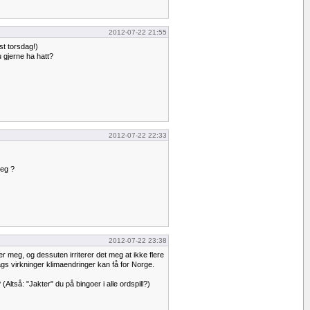
2012-07-22 21:55
st torsdag!)
 gjerne ha hatt?
2012-07-22 22:33
deg ?
2012-07-22 23:38
r meg, og dessuten irriterer det meg at ikke flere
gs virkninger klimaendringer kan få for Norge.
 (Altså: "Jakter" du på bingoer i alle ordspill?)