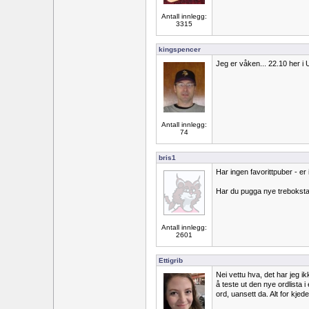
Antall innlegg:
3315
kingspencer
Jeg er våken... 22.10 her i 
Antall innlegg:
74
bris1
Har ingen favorittpuber - e
Har du pugga nye treboksta
Antall innlegg:
2601
Ettigrib
Nei vettu hva, det har jeg ik
å teste ut den nye ordlista i
ord, uansett da. Alt for kjedeli