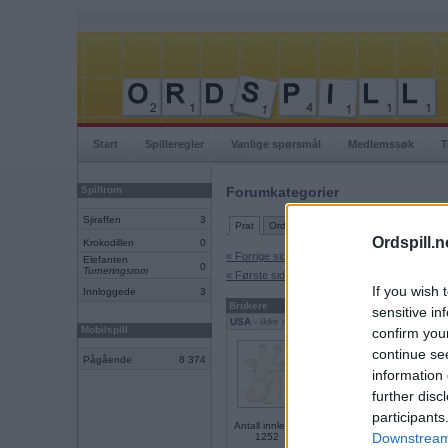
Start
Spilleregler
Vanlige spørsmål
Medlemssøk
T
Spillrom
Forumkategorier
Sjiraffen
3
Prat
Ordspill-hjelp
Ordleker
IRL-spill
Ordspill.n
Krokodillen
0
« Forrige side
Elefanten
0
Turneringsrom
« Første side
If you wish 
Innloggede
3
Brukere
Innlegg
sensitive in
USA
- Ikke medlem lenger
Mobilspill
confirm you
Nei. Nix, Nope. Søtt forbi
continue se
matvarer.
Pågående
8 374
information 
Hva mener du om Putin pres
further disc
participants
Antall innlegg:
Downstream 
1252