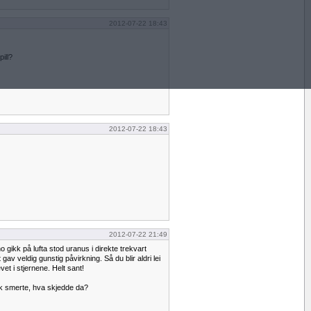
2012-07-22 18:43
pill?
2012-07-22 18:43
2012-07-22 21:49
o gikk på lufta stod uranus i direkte trekvart
 gav veldig gunstig påvirkning. Så du blir aldri lei
vet i stjernene. Helt sant!
sk smerte, hva skjedde da?