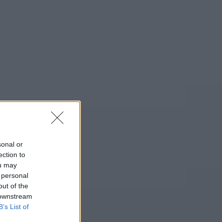
sonal or
ection to
ou may
 personal
out of the
 downstream
B’s List of