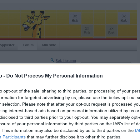
opplister
Forum
Min side
Søk i forumet
Innlogging
Turneringer
Brukernavn
o -
Do Not Process My Personal Information
Neste side »
Passord
Siste side »
to opt-out of the sale, sharing to third parties, or processing of your per
Husk meg
formation for targeted advertising by us, please use the below opt-out s
2012-07-22 17:31
r selection. Please note that after your opt-out request is processed y
Logg inn
nder jeg med babydyr og damer og sukkerholdige
eing interest-based ads based on personal information utilized by us or
Glemt ditt passord?
disclosed to third parties prior to your opt-out. You may separately opt-
ident i Russland ?
Få ny aktiveringslenke
losure of your personal information by third parties on the IAB’s list of
. This information may also be disclosed by us to third parties on the
IA
Participants
that may further disclose it to other third parties.
Ordspill.no er gratis!