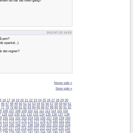
enten du har fått noen gang?
2012-07-23 14:03
å pen?
ilo sparkel...)
når det regner?
Neste side »
Siste side »
5
16
17
18
19
20
21
22
23
24
25
26
27
28
29
30
46
47
48
49
50
51
52
53
54
55
56
57
58
59
60
61
77
78
79
80
81
82
83
84
85
86
87
88
89
90
91
92
5
106
107
108
109
110
111
112
113
114
115
116
7
128
129
130
131
132
133
134
135
136
137
138
9
150
151
152
153
154
155
156
157
158
159
160
1
172
173
174
175
176
177
178
179
180
181
182
3
194
195
196
197
198
199
200
201
202
203
204
5
216
217
218
219
220
221
222
223
224
225
226
7
238
239
240
241
242
243
244
245
246
247
248