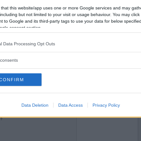
 that this website/app uses one or more Google services and may gath
2012-07-22 17:42
Vil du bli
including but not limited to your visit or usage behaviour. You may click 
an!
medlem?
, eller fortsette å spille??
 to Google and its third-party tags to use your data for below specifi
ogle consent section.
Opprett ny konto
l Data Processing Opt Outs
2012-07-22 17:45
consents
 evig liv som leder - et tragisk eksempel på at
ati?
CONFIRM
2012-07-22 17:51
Data Deletion
Data Access
Privacy Policy
rati, men det tar noe tid.
 ?