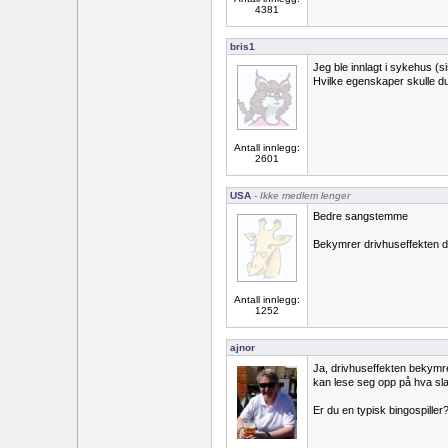
4381
bris1
Jeg ble innlagt i sykehus (si
Hvilke egenskaper skulle du
Antall innlegg:
2601
USA
- Ikke medlem lenger
Bedre sangstemme
Bekymrer drivhuseffekten 
Antall innlegg:
1252
ajnor
Ja, drivhuseffekten bekymre
kan lese seg opp på hva sla
Er du en typisk bingospiller?