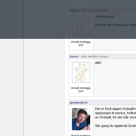
travel
- Ikke medlem lenger
Adressavisa
Hvorfor blir vi alri lei av ords
Antall innlegg:
247
travel
- Ikke medlem lenger
aldri
Antall innlegg:
247
gompedyret
Det er fordi dagen Ordspill.n
opposisjon til merkur, hvilket
av Ordspill, for det står skre
Sist gang du opplevde fysi
Antall innlegg: