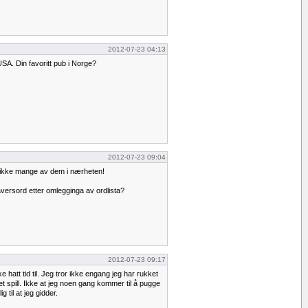
2012-07-23 04:13
USA. Din favoritt pub i Norge?
2012-07-23 09:04
r ikke mange av dem i nærheten!
versord etter omlegginga av ordlista?
2012-07-23 09:17
ke hatt tid til. Jeg tror ikke engang jeg har rukket
 et spill. Ikke at jeg noen gang kommer til å pugge
g til at jeg gidder.