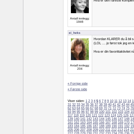
Hva er den rareste komplim
Antall innlegg:
1946
ei_heks
Hvordan KLARER du å bli s
(LOL .... jo først tok jeg en k
Hva er din favorittaktivitet 
Antall innlegg:
204
« Forrige side
« Første side
Viser siden:
1
2
3
4
5
6
7
8
9
10
11
12
13
14
1
31
32
33
34
35
36
37
38
39
40
41
42
43
44
45
62
63
64
65
66
67
68
69
70
71
72
73
74
75
76
93
94
95
96
97
98
99
100
101
102
103
104
10
117
118
119
120
121
122
123
124
125
126
12
139
140
141
142
143
144
145
146
147
148
14
161
162
163
164
165
166
167
168
169
170
17
183
184
185
186
187
188
189
190
191
192
19
205
206
207
208
209
210
211
212
213
214
21
227
228
229
230
231
232
233
234
235
236
23