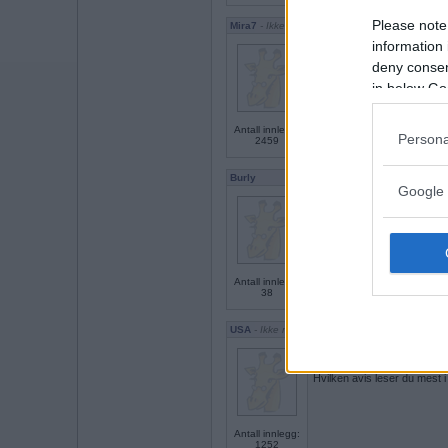
Please note
Mira7
- Ikke medlem lenger
information 
Synes ikke noe særlig om h
Bør jeg gjøre noe fornuftig nå
deny consent
in below Go
Antall innlegg:
Persona
2459
Burly
Google 
Jeg synes Putin er latterlig,
makten korrumperer.
Tror du Syria blir et demokr
Antall innlegg:
38
USA
- Ikke medlem lenger
Ja Syra blir gradvis et demok
Hvilken avis leser du mest i
Antall innlegg:
1252