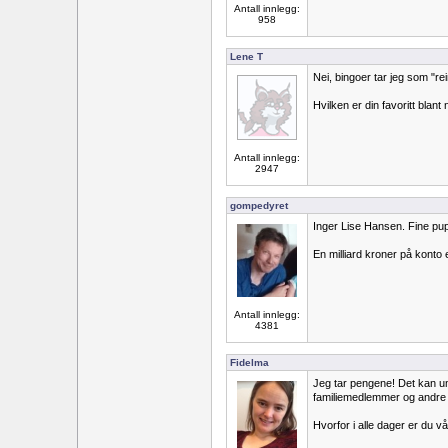
Antall innlegg:
958
Lene T
Nei, bingoer tar jeg som "rei
Hvilken er din favoritt blant
Antall innlegg:
2947
gompedyret
Inger Lise Hansen. Fine pup
En milliard kroner på konto e
Antall innlegg:
4381
Fidelma
Jeg tar pengene! Det kan um
familiemedlemmer og andre 
Hvorfor i alle dager er du 