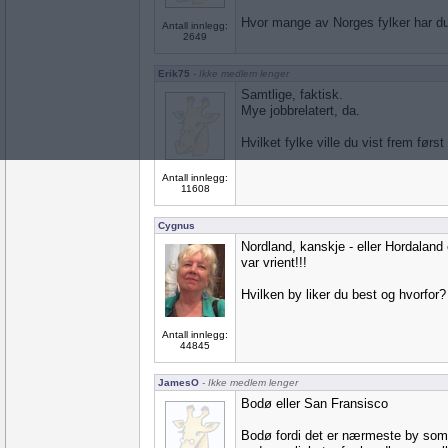
Hvor mange av Norges fylker har du 
Antall innlegg:
2649
Erik75
- Ikke medlem lenger
Samtlige, faktisk.
Mye jobbrelatert, da.
Hvilket fylke ville du vist frem først
Antall innlegg:
11608
Cygnus
Nordland, kanskje - eller Hordaland 
var vrient!!!
Hvilken by liker du best og hvorfor?
Antall innlegg:
44845
JamesO
- Ikke medlem lenger
Bodø eller San Fransisco
Bodø fordi det er nærmeste by som h