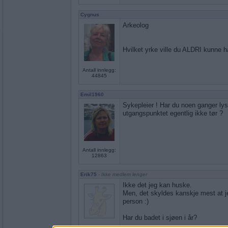
Cygnus
Arkeolog
Hvilket yrke ville du ALDRI kunne 
Antall innlegg:
44845
Emil1960
Sykepleier ! Har du noen ganger lyst
utgangspunktet egentlig ikke tør ?
Antall innlegg:
12863
Erik75
- Ikke medlem lenger
Ikke det jeg kan huske.
Men, det skyldes kanskje mest at jeg
person :)
Har du badet i sjøen i år?
Antall innlegg: