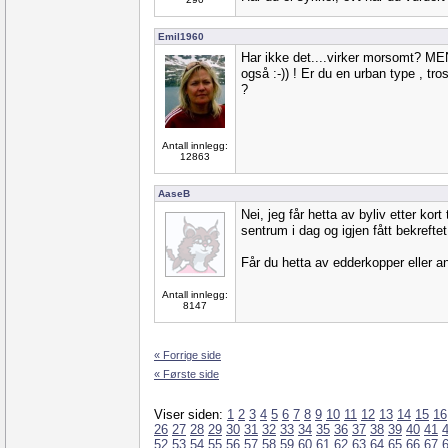
Emil1960
Har ikke det....virker morsomt? MEN 
også :-)) ! Er du en urban type , tros
?
Antall innlegg:
12863
AaseB
Nei, jeg får hetta av byliv etter kort 
sentrum i dag og igjen fått bekreftet 
Får du hetta av edderkopper eller 
Antall innlegg:
8147
« Forrige side
« Første side
Viser siden:
1
2
3
4
5
6
7
8
9
10
11
12
13
14
15
16
26
27
28
29
30
31
32
33
34
35
36
37
38
39
40
41
52
53
54
55
56
57
58
59
60
61
62
63
64
65
66
67