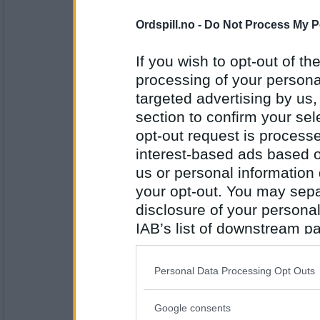
11608
Ordspill.no -
Do Not Process My P
Lene T
Ja, men ikke i Norge.
If you wish to opt-out of the
Hvor ofte er du skikkelig anpusten?
processing of your personal
targeted advertising by us
Antall innlegg:
section to confirm your sel
2947
opt-out request is proces
bris1
interest-based ads based o
Stort sett hver eneste dag, men ikke
hardt.
us or personal information d
Er du tålmodig?
your opt-out. You may separ
disclosure of your personal
Antall innlegg:
2601
IAB’s list of downstream pa
also be disclosed by us to 
Fiskekroken
Har alltid hørt at jeg er det på de f
Downstream Participants
th
Personal Data Processing Opt Outs
at det er en positiv egenskap. Men i
third parties.
det ikke er så bra likevel.
Spiller du kun på appen, kun på PCen
Google consents
Please note that this web
Hvorfor?