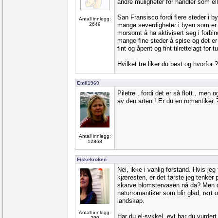
andre muligheter for handler som el
San Fransisco fordi flere steder i b
Antall innlegg:
2649
mange severdigheter i byen som er 
morsomt å ha aktivisert seg i forbi
mange fine steder å spise og det er
fint og åpent og fint tilrettelagt for tu
Hvilket tre liker du best og hvorfor ?
Emil1960
Piletre , fordi det er så flott , men
av den arten ! Er du en romantiker 
Antall innlegg:
12863
Fiskekroken
Nei, ikke i vanlig forstand. Hvis jeg
kjæresten, er det første jeg tenker 
skarve blomstervasen nå da? Men de
naturromantiker som blir glad, rørt 
landskap.
Antall innlegg:
Har du el-sykkel, evt har du vurder
290