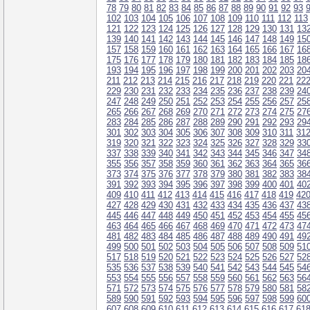
78
79
80
81
82
83
84
85
86
87
88
89
90
91
92
93
102
103
104
105
106
107
108
109
110
111
112
113
121
122
123
124
125
126
127
128
129
130
131
13
139
140
141
142
143
144
145
146
147
148
149
15
157
158
159
160
161
162
163
164
165
166
167
16
175
176
177
178
179
180
181
182
183
184
185
18
193
194
195
196
197
198
199
200
201
202
203
20
211
212
213
214
215
216
217
218
219
220
221
22
229
230
231
232
233
234
235
236
237
238
239
24
247
248
249
250
251
252
253
254
255
256
257
25
265
266
267
268
269
270
271
272
273
274
275
27
283
284
285
286
287
288
289
290
291
292
293
29
301
302
303
304
305
306
307
308
309
310
311
31
319
320
321
322
323
324
325
326
327
328
329
33
337
338
339
340
341
342
343
344
345
346
347
34
355
356
357
358
359
360
361
362
363
364
365
36
373
374
375
376
377
378
379
380
381
382
383
38
391
392
393
394
395
396
397
398
399
400
401
40
409
410
411
412
413
414
415
416
417
418
419
42
427
428
429
430
431
432
433
434
435
436
437
43
445
446
447
448
449
450
451
452
453
454
455
45
463
464
465
466
467
468
469
470
471
472
473
47
481
482
483
484
485
486
487
488
489
490
491
49
499
500
501
502
503
504
505
506
507
508
509
51
517
518
519
520
521
522
523
524
525
526
527
52
535
536
537
538
539
540
541
542
543
544
545
54
553
554
555
556
557
558
559
560
561
562
563
56
571
572
573
574
575
576
577
578
579
580
581
58
589
590
591
592
593
594
595
596
597
598
599
60
607
608
609
610
611
612
613
614
615
616
617
61