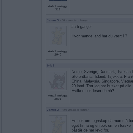
Antall innlegg:
319
JamesO
- Ikke medlem lenger
Ja 5 ganger.
Hvor mange land har du vært i ?
Antall innlegg:
2649
bris1
Norge, Sverige, Danmark, Tyskland,
Storbrittania, Island, Tsjekkia, Fran
China, Malaysia, Singapore, Vietnam,
20 land. Tror jeg har husket på alle.
Hvilken bok leser du nå?
Antall innlegg:
2601
JamesO
- Ikke medlem lenger
En bok om regnskap da man må for
eget firma og en bok om en forske
påstår de har levd før.