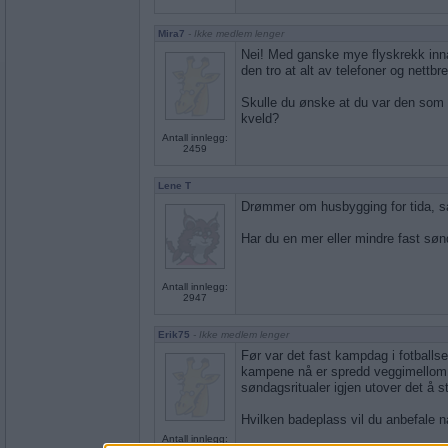
Mira7
- Ikke medlem lenger
Nei! Med ganske mye flyskrekk innab
den tro at alt av telefoner og nettbr
Skulle du ønske at du var den som va
kveld?
Antall innlegg:
2459
Lene T
Drømmer om husbygging for tida, s
Har du en mer eller mindre fast søn
Antall innlegg:
2947
Erik75
- Ikke medlem lenger
Før var det fast kampdag i fotball
kampene nå er spredd veggimellom, 
søndagsritualer igjen utover det å s
Hvilken badeplass vil du anbefale
Antall innlegg: