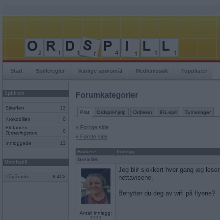
Start
Spilleregler
Vanlige spørsmål
Medlemssøk
Topplister
Spillrom
Forumkategorier
Sjiraffen
13
Prat
Ordspill-hjelp
Ordleker
IRL-spill
Turneringer
Krokodillen
0
« Forrige side
Elefanten
0
Turneringsrom
« Første side
Innloggede
13
Brukere
Innlegg
GreteSB
Mobilspill
Jeg blir sjokkert hver gang jeg lese
Pågående
8 402
nettavisene.
Benytter du deg av wifi på flyene?
Antall innlegg:
7777