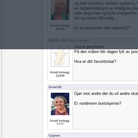
og trær (kristorn, barlind, sypress),
en fargeeksplosjon av knallgule påsk
røde begoniaer og hvite margeritter.
frø og venter tålmodig....
Antall innlegg:
Er du pessimist eller optimist??
44845
Erik75
- Ikke medlem lenger
Jeg er pessimist.
På den måten blir dagen fylt av posi
Hva er ditt favorittsitat?
Antall innlegg:
11608
GreteSB
Gjør mot andre det du vil andre ska
Er nordmenn bortskjemte?
Antall innlegg:
7777
Cygnus