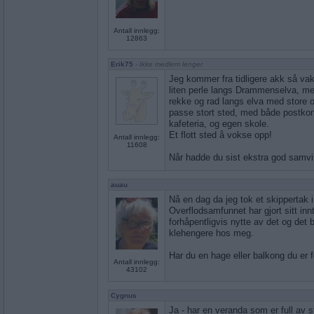
Antall innlegg:
12863
Erik75
- Ikke medlem lenger
Jeg kommer fra tidligere akk så va
liten perle langs Drammenselva, me
rekke og rad langs elva med store o
passe stort sted, med både postkont
kafeteria, og egen skole.
Et flott sted å vokse opp!
Antall innlegg:
11608
Når hadde du sist ekstra god samvi
auau
Nå en dag da jeg tok et skippertak i
Overflodsamfunnet har gjort sitt in
forhåpentligvis nytte av det og de
klehengere hos meg.
Har du en hage eller balkong du er
Antall innlegg:
43102
Cygnus
Ja - har en veranda som er full av 