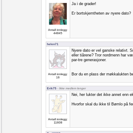
Ja i de grader!
Er bortskjemtheten av nyere dato?
Antall innlegg:
44845
helen71
Nyere dato er vel ganske relativt. 
eller tiårene? Tror nordmenn har væ
par-tre generasjoner.
Bor du en plass der møkkalukten be
Antall innlegg:
16
Erik75
- Ikke medlem lenger
Nei, her lukter det ikke annet enn e
Hvorfor skal du ikke til Bømlo på fer
Antall innlegg:
11608