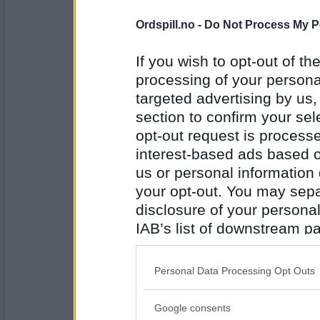
11608
Ordspill.no -
Do Not Process My P
auau
For meg er Torkilstranda, Drøbak s
svaberg og
If you wish to opt-out of the
et par-tre brygger å komme uti sjøen
processing of your personal
må ikke komme dit, da tror jeg det bl
targeted advertising by us
Er du flink til å holde kontakt med 
Antall innlegg:
slektninger?
section to confirm your sel
43102
opt-out request is proces
interest-based ads based o
Emil1960
Ja ! Skulle gjerne ønske at de var li
us or personal information d
på Jeløy ?
your opt-out. You may separ
disclosure of your personal
IAB’s list of downstream pa
Antall innlegg:
12863
also be disclosed by us to 
Downstream Participants
th
Cygnus
Personal Data Processing Opt Outs
Ja - men bare en gang.
third parties.
Google consents
Har du bodd mange steder i Norge i l
Please note that this web