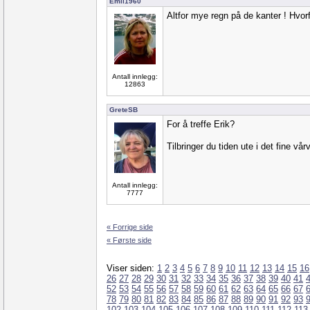
Emil1960
Altfor mye regn på de kanter ! Hvorf
Antall innlegg:
12863
GreteSB
For å treffe Erik?
Tilbringer du tiden ute i det fine vå
Antall innlegg:
7777
« Forrige side
« Første side
Viser siden:
1
2
3
4
5
6
7
8
9
10
11
12
13
14
15
16
26
27
28
29
30
31
32
33
34
35
36
37
38
39
40
41
52
53
54
55
56
57
58
59
60
61
62
63
64
65
66
67
78
79
80
81
82
83
84
85
86
87
88
89
90
91
92
93
102
103
104
105
106
107
108
109
110
111
112
113