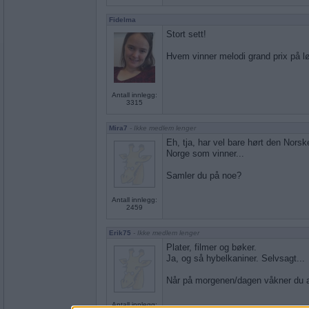
Fidelma
Stort sett!
Hvem vinner melodi grand prix på l
Antall innlegg:
3315
Mira7
- Ikke medlem lenger
Eh, tja, har vel bare hørt den Norske
Norge som vinner...
Samler du på noe?
Antall innlegg:
2459
Erik75
- Ikke medlem lenger
Plater, filmer og bøker.
Ja, og så hybelkaniner. Selvsagt...
Når på morgenen/dagen våkner du av
Antall innlegg: