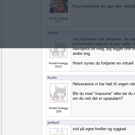
Hva foretrekker du, app eller nettsi
Antall innlegg:
7777
AaseB
Jeg fortrekker nok nettsiden. Da ka
konsentrere meg om å bare spille. Spi
halvhjerta for meg, jeg legger ofte 
andre ting.
Hvem synes du fortjener en virtuell
Antall innlegg:
8147
KariKr
Helsesøstra vi har hatt til ungen vå
Blir du med "massene" eller tør du s
om du veit det er upopulært?
Antall innlegg:
256
pellkjell
stol på egne krefter og ryggrad