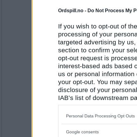
11608
Ordspill.no -
Do Not Process My P
sny
Aldri!
If you wish to opt-out of the
Hvor nært opp til "5 om dagen" ligg
processing of your personal
targeted advertising by us
Antall innlegg:
134
section to confirm your sel
opt-out request is proces
Word4Word
interest-based ads based o
Jeg ligger stort sett på eller over 
gulrot sammen med frokosten, det bl
us or personal information d
banan som mellommåltid i løpet av 
alltid mye grønnsaker - ofte salat v
your opt-out. You may separ
middag.
disclosure of your personal
Antall innlegg:
Har du oppdaget hvor anvendelig (g
181
IAB’s list of downstream pa
er i så fall din favorittmåte å tilber
also be disclosed by us to 
Erik75
- Ikke medlem lenger
Downstream Participants
th
Personal Data Processing Opt Outs
Har brukt søtpotet til mye forskjell
third parties.
den til stuing/stappe.
Google consents
Hva spiste du til middag i dag?
Please note that this web