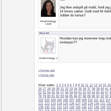
Jeg liker ordspill på mobil, fordi je
14 timers vakter. Godt med litt tidsf
Jobber du turnus?
Antall innlegg:
1329
Alice-63
Hvordan kan jeg reservere meg mot 
invitasjon??
Antall innlegg: 1
« Forrige side
« Første side
Viser siden:
1
2
3
4
5
6
7
8
9
10
11
12
13
14
15
16
26
27
28
29
30
31
32
33
34
35
36
37
38
39
40
41
52
53
54
55
56
57
58
59
60
61
62
63
64
65
66
67
78
79
80
81
82
83
84
85
86
87
88
89
90
91
92
93
102
103
104
105
106
107
108
109
110
111
112
113
121
122
123
124
125
126
127
128
129
130
131
13
139
140
141
142
143
144
145
146
147
148
149
15