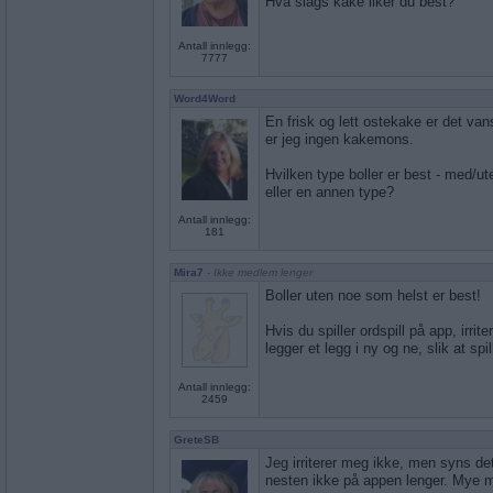
Hva slags kake liker du best?
Antall innlegg:
7777
Word4Word
En frisk og lett ostekake er det vans
er jeg ingen kakemons.
Hvilken type boller er best - med/ut
eller en annen type?
Antall innlegg:
181
Mira7
- Ikke medlem lenger
Boller uten noe som helst er best!
Hvis du spiller ordspill på app, irri
legger et legg i ny og ne, slik at spi
Antall innlegg:
2459
GreteSB
Jeg irriterer meg ikke, men syns det 
nesten ikke på appen lenger. Mye m