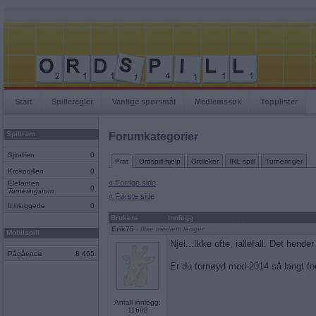
Start
Spilleregler
Vanlige spørsmål
Medlemssøk
Topplister
Spillrom
Forumkategorier
Sjiraffen
0
Prat
Ordspill-hjelp
Ordleker
IRL-spill
Turneringer
Krokodillen
0
« Forrige side
Elefanten
0
Turneringsrom
« Første side
Innloggede
0
Brukere
Innlegg
Erik75
- Ikke medlem lenger
Mobilspill
Njei...Ikke ofte, iallefall. Det hende
Pågående
8 465
Er du fornøyd med 2014 så langt fo
Antall innlegg:
11608