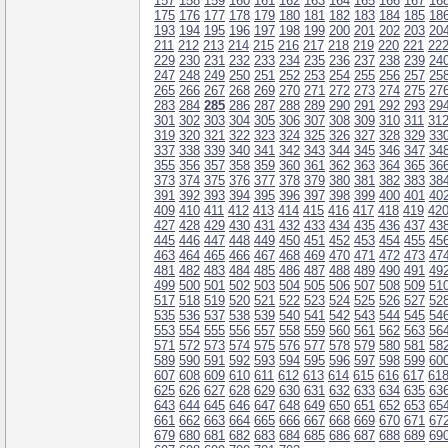
157
158
159
160
161
162
163
164
165
166
167
16
175
176
177
178
179
180
181
182
183
184
185
18
193
194
195
196
197
198
199
200
201
202
203
20
211
212
213
214
215
216
217
218
219
220
221
22
229
230
231
232
233
234
235
236
237
238
239
24
247
248
249
250
251
252
253
254
255
256
257
25
265
266
267
268
269
270
271
272
273
274
275
27
283
284
285
286
287
288
289
290
291
292
293
29
301
302
303
304
305
306
307
308
309
310
311
31
319
320
321
322
323
324
325
326
327
328
329
33
337
338
339
340
341
342
343
344
345
346
347
34
355
356
357
358
359
360
361
362
363
364
365
36
373
374
375
376
377
378
379
380
381
382
383
38
391
392
393
394
395
396
397
398
399
400
401
40
409
410
411
412
413
414
415
416
417
418
419
42
427
428
429
430
431
432
433
434
435
436
437
43
445
446
447
448
449
450
451
452
453
454
455
45
463
464
465
466
467
468
469
470
471
472
473
47
481
482
483
484
485
486
487
488
489
490
491
49
499
500
501
502
503
504
505
506
507
508
509
51
517
518
519
520
521
522
523
524
525
526
527
52
535
536
537
538
539
540
541
542
543
544
545
54
553
554
555
556
557
558
559
560
561
562
563
56
571
572
573
574
575
576
577
578
579
580
581
58
589
590
591
592
593
594
595
596
597
598
599
60
607
608
609
610
611
612
613
614
615
616
617
61
625
626
627
628
629
630
631
632
633
634
635
63
643
644
645
646
647
648
649
650
651
652
653
65
661
662
663
664
665
666
667
668
669
670
671
67
679
680
681
682
683
684
685
686
687
688
689
69