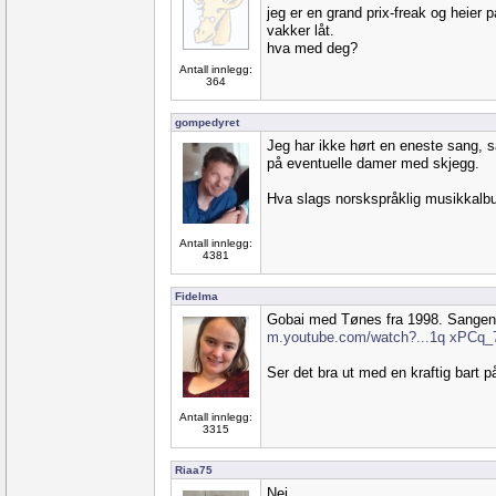
jeg er en grand prix-freak og heier 
vakker låt.
hva med deg?
Antall innlegg:
364
gompedyret
Jeg har ikke hørt en eneste sang, så
på eventuelle damer med skjegg.
Hva slags norskspråklig musikkalbu
Antall innlegg:
4381
Fidelma
Gobai med Tønes fra 1998. Sangen
m.youtube.com/watch?...1q xPCq_
Ser det bra ut med en kraftig bart 
Antall innlegg:
3315
Riaa75
Nei.