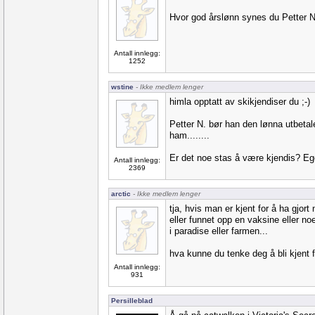
Hvor god årslønn synes du Petter N
Antall innlegg:
1252
wstine
- Ikke medlem lenger
himla opptatt av skikjendiser du ;-)
Petter N. bør han den lønna utbetalern
ham........
Er det noe stas å være kjendis? Eg
Antall innlegg:
2369
arctic
- Ikke medlem lenger
tja, hvis man er kjent for å ha gjor
eller funnet opp en vaksine eller no
i paradise eller farmen...
hva kunne du tenke deg å bli kjent 
Antall innlegg:
931
Persilleblad