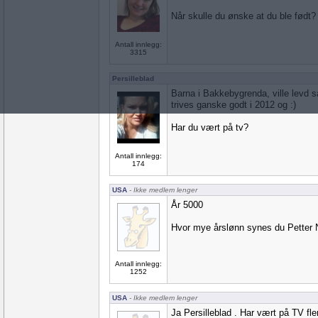
Når skulle du ønske at du ble født?
Antall innlegg:
3315
Persilleblad
Barna i Bakkebygrenda, ville levd 
trives ganske godt i 2012 og :)
Har du vært på tv?
Antall innlegg:
174
USA
- Ikke medlem lenger
År 5000
Hvor mye årslønn synes du Petter N
Antall innlegg:
1252
USA
- Ikke medlem lenger
Ja Persilleblad . Har vært på TV fle