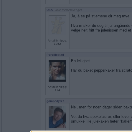
USA
- Ikke medlem lenger
Ja, å se på stjernene gir meg mye, 
Hva ønsker du deg til jul angående
velge helt fritt fra julenissen med et
Antall innlegg:
1252
Persilleblad
En leilighet.
Har du baket pepperkaker fra scrat
Antall innlegg:
174
gompedyret
Nei, men for noen dager siden bakte
Vet du hva spekelasi er, eller lever 
smukke lille julekaken heter "kakem