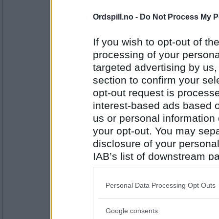
Antall innlegg:
4381
Ordspill.no -
Do Not Process My P
nalo
Har aldri kopla kakemenn og spekel
If you wish to opt-out of the
vel det me kallar for sirupssnippar.
noko nytt.
processing of your personal
targeted advertising by us
Er det marsipangris som er premien
julegrauten?
section to confirm your sel
Antall innlegg:
356
opt-out request is proces
Persilleblad
interest-based ads based o
I dag var det to mandler, ett til hve
us or personal information d
og Sjokolade :)
your opt-out. You may separ
Har nissen fått grøt?
disclosure of your personal
IAB’s list of downstream pa
Antall innlegg:
174
also be disclosed by us to 
Downstream Participants
th
Persilleblad
Personal Data Processing Opt Outs
Sjokolade med stor S faktisk..
third parties.
Google consents
Please note that this web