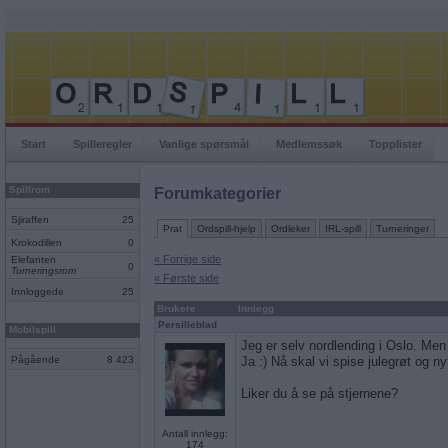
Start
Spilleregler
Vanlige spørsmål
Medlemssøk
Topplister
Spillrom
Forumkategorier
Sjiraffen
25
Prat
Ordspill-hjelp
Ordleker
IRL-spill
Turneringer
Krokodillen
0
« Forrige side
Elefanten
0
Turneringsrom
« Første side
Innloggede
25
Brukere
Innlegg
Persilleblad
Mobilspill
Jeg er selv nordlending i Oslo. Men j
Pågående
8 423
Ja :) Nå skal vi spise julegrøt og nyte
Liker du å se på stjernene?
Antall innlegg:
174