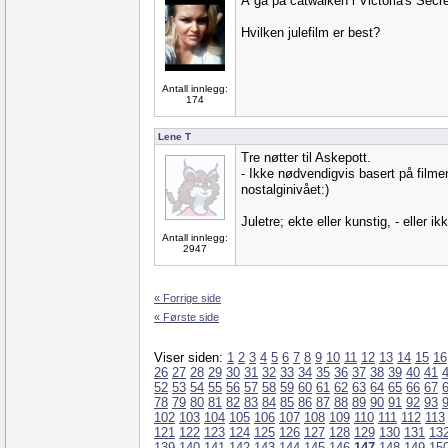
Å gå på catwalken i Victoria's Sec
Hvilken julefilm er best?
Antall innlegg:
174
Lene T
Tre nøtter til Askepott.
- Ikke nødvendigvis basert på filme
nostalginivået:)
Juletre; ekte eller kunstig, - eller ik
Antall innlegg:
2947
« Forrige side
« Første side
Viser siden:
1
2
3
4
5
6
7
8
9
10
11
12
13
14
15
16
26
27
28
29
30
31
32
33
34
35
36
37
38
39
40
41
52
53
54
55
56
57
58
59
60
61
62
63
64
65
66
67
78
79
80
81
82
83
84
85
86
87
88
89
90
91
92
93
102
103
104
105
106
107
108
109
110
111
112
113
121
122
123
124
125
126
127
128
129
130
131
13
139
140
141
142
143
144
145
146
147
148
149
15