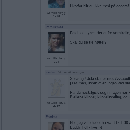
Hvorfor blir du ikke med på geograf
Antall innlegg:
1210
Persilleblad
Fordi jeg synes det er for vanskelig,
Skal du se tre nøtter?
Antall innlegg:
174
wstine
- Ikke medlem lenger
Selvsagt! Jula starter med Askepot
julefilmen, ingen over, ingen ved si
Får du nostalgisk sug i magen når 
Bjellene klinger, klingelingeling, og
Antall innlegg:
2369
Fidelma
Nei, jeg ville heller ha vært født 30 
Buddy Holly live ;-)