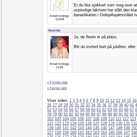
Er du like sjokkert som meg over at
uspiselige lakrisen har slått den k
bananlikøren i Ordspillspørsmålet 
Antall innlegg:
11608
MaAnHe
Ja, de fleste er på plass.
Blir du invitert bort på julaften, ell
Antall innlegg:
1428
« Forrige side
« Første side
Viser siden:
1
2
3
4
5
6
7
8
9
10
11
12
13
14
15
16
26
27
28
29
30
31
32
33
34
35
36
37
38
39
40
41
52
53
54
55
56
57
58
59
60
61
62
63
64
65
66
67
78
79
80
81
82
83
84
85
86
87
88
89
90
91
92
93
102
103
104
105
106
107
108
109
110
111
112
113
121
122
123
124
125
126
127
128
129
130
131
13
139
140
141
142
143
144
145
146
147
148
149
15
157
158
159
160
161
162
163
164
165
166
167
16