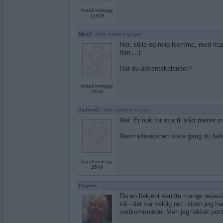
Antall innlegg:
11608
Mira7
- Ikke medlem lenger
Nei, stille og rolig hjemme, med m
film...:)
Har du adventskalender?
Antall innlegg:
2459
JamesO
- Ikke medlem lenger
Nei. Er nok for stor til slikt mener 
Nevn situasjonen siste gang du følt
Antall innlegg:
2649
Cygnus
Da en bekjent sendte mange reiseråd
nå - det var veldig rart, siden jeg h
vedkommende. Men jeg takket pent