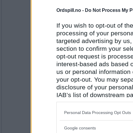
12863
Ordspill.no -
Do Not Process My P
pellkjell
ja
If you wish to opt-out of the
bør man ha lov til å ytre seg anonym
processing of your personal
hvorfor?
targeted advertising by us
Antall innlegg:
section to confirm your sel
364
opt-out request is proces
JamesO
- Ikke medlem lenger
interest-based ads based o
Jo anonymitet bør kunne være lovlig 
avgjørende samfunnsposisjoner virke
us or personal information d
mener. for å skrive det enkelt.
your opt-out. You may separ
Hva er den vakreste brune gjenstan
disclosure of your personal
komme på i farta ?
Antall innlegg:
2649
IAB’s list of downstream pa
also be disclosed by us to 
pellkjell
Downstream Participants
th
i farta kommer jeg bare på ei eldgam
Personal Data Processing Opt Outs
brun og slitt og godt brukt, en gang 
third parties.
vite historien til den gamle ølflaska.
Google consents
Please note that this web