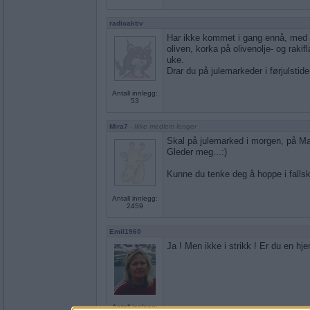
radioaktiv
Har ikke kommet i gang ennå, med 
oliven, korka på olivenolje- og rakif
uke.
Drar du på julemarkeder i førjulstid
Antall innlegg:
53
Mira7
- Ikke medlem lenger
Skal på julemarked i morgen, på M
Gleder meg...:)
Kunne du tenke deg å hoppe i falls
Antall innlegg:
2459
Emil1960
Ja ! Men ikke i strikk ! Er du en h
Antall innlegg: