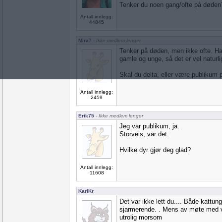
Tenker du noen gang/ofte på døden
Antall innlegg:
44845
Mira7
- Ikke medlem lenger
Tenker på døden, men ikke ofte. Ha
gamle og unge, så det er vel naturlig 
Skal du delta, eller være publikum 
Antall innlegg:
2459
Erik75
- Ikke medlem lenger
Jeg var publikum, ja.
Storveis, var det.
Hvilke dyr gjør deg glad?
Antall innlegg:
11608
KariKr
Det var ikke lett du.... Både kattunge
sjarmerende. . Mens av møte med vi
utrolig morsom