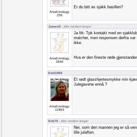
Er du bitt av sjakk basillen?
Antall innlegg:
256
JamesO
- Ikke medlem lenger
Ja litt- Tpk kontakt med en sjakklub
matcher, men responsen derfra var li
ikke.
Hva er den fineste røde gjenstanden
Antall innlegg:
2649
Emil1960
Et rødt glasshjertesmykke min kjære
Julegavene ennå ?
Antall innlegg:
12863
Erik75
- Ikke medlem lenger
Nei, som den mannen jeg er så vente
lille julaften.