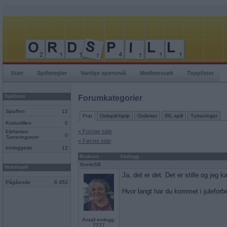
Start
Spilleregler
Vanlige spørsmål
Medlemssøk
Topplister
Spillrom
Forumkategorier
Sjiraffen
12
Prat
Ordspill-hjelp
Ordleker
IRL-spill
Turneringer
Krokodillen
0
« Forrige side
Elefanten
0
Turneringsrom
« Første side
Innloggede
12
Brukere
Innlegg
GreteSB
Mobilspill
Ja, det er det. Det er stille og jeg 
Pågående
8 452
Hvor langt har du kommet i julefor
Antall innlegg:
7777