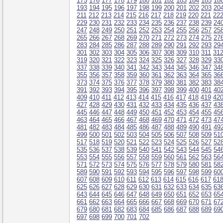
175
176
177
178
179
180
181
182
183
184
185
18
193
194
195
196
197
198
199
200
201
202
203
20
211
212
213
214
215
216
217
218
219
220
221
22
229
230
231
232
233
234
235
236
237
238
239
24
247
248
249
250
251
252
253
254
255
256
257
25
265
266
267
268
269
270
271
272
273
274
275
27
283
284
285
286
287
288
289
290
291
292
293
29
301
302
303
304
305
306
307
308
309
310
311
31
319
320
321
322
323
324
325
326
327
328
329
33
337
338
339
340
341
342
343
344
345
346
347
34
355
356
357
358
359
360
361
362
363
364
365
36
373
374
375
376
377
378
379
380
381
382
383
38
391
392
393
394
395
396
397
398
399
400
401
40
409
410
411
412
413
414
415
416
417
418
419
42
427
428
429
430
431
432
433
434
435
436
437
43
445
446
447
448
449
450
451
452
453
454
455
45
463
464
465
466
467
468
469
470
471
472
473
47
481
482
483
484
485
486
487
488
489
490
491
49
499
500
501
502
503
504
505
506
507
508
509
51
517
518
519
520
521
522
523
524
525
526
527
52
535
536
537
538
539
540
541
542
543
544
545
54
553
554
555
556
557
558
559
560
561
562
563
56
571
572
573
574
575
576
577
578
579
580
581
58
589
590
591
592
593
594
595
596
597
598
599
60
607
608
609
610
611
612
613
614
615
616
617
61
625
626
627
628
629
630
631
632
633
634
635
63
643
644
645
646
647
648
649
650
651
652
653
65
661
662
663
664
665
666
667
668
669
670
671
67
679
680
681
682
683
684
685
686
687
688
689
69
697
698
699
700
701
702