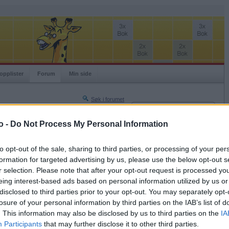
opplister
Forum
Min side
Søk i forumet
Innlogging
Turneringer
Brukernavn
o -
Do Not Process My Personal Information
Neste side »
Passord
Siste side »
to opt-out of the sale, sharing to third parties, or processing of your per
Husk meg
formation for targeted advertising by us, please use the below opt-out s
2020-10-08 14:29
r selection. Please note that after your opt-out request is processed y
Logg inn
 fleste av oss: eldre, overvekt, hjerte (og mann!)
eing interest-based ads based on personal information utilized by us or
Glemt ditt passord?
disclosed to third parties prior to your opt-out. You may separately opt-
Få ny aktiveringslenke
losure of your personal information by third parties on the IAB’s list of
. This information may also be disclosed by us to third parties on the
IA
Participants
that may further disclose it to other third parties.
Ordspill.no er gratis!