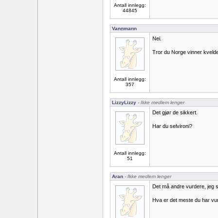
Antall innlegg:
44845
Vannmann
Nei.
Tror du Norge vinner kvel
Antall innlegg:
357
LizzyLizzy
- Ikke medlem lenger
Det gjør de sikkert.
Har du selvironi?
Antall innlegg:
51
Aran
- Ikke medlem lenger
Det må andre vurdere, jeg s
Hva er det meste du har vunne