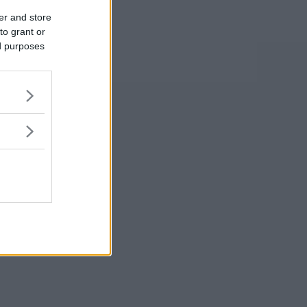
er and store
to grant or
ed purposes