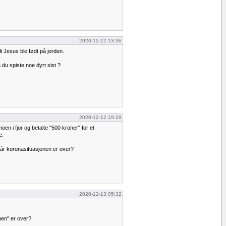
2020-12-12 13:36
di Jesus ble født på jorden.
 du spiste noe dyrt sist ?
2020-12-12 19:29
oen i fjor og betalte "500 kroner" for et
e.
når koronasituasjonen er over?
2020-12-13 05:32
nen" er over?