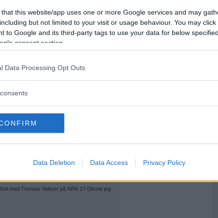
 that this website/app uses one or more Google services and may gath
2020-10-08 14:36
Vil du bli
including but not limited to your visit or usage behaviour. You may click 
medlem?
 på stua, en i veska, en i bilen samt et par ekstra
 to Google and its third-party tags to use your data for below specifi
visst hamstret! Vasker hendene mer enn jeg
!
ogle consent section.
Opprett ny konto
en alternativ behandler?
l Data Processing Opt Outs
2020-10-08 18:53
consents
ner før de er SKIKKELIG utprøvd ! Flott bilde av
st hytteboka fra helvete av Are Kalvø ?
e å le av i disse tider også !!
CONFIRM
Data Deletion
Data Access
Privacy Policy
2020-10-08 18:55
stor sans for Are Kalvø, så den får komme på
UXA med Thomas Seltzer på NRK 1? (Beste jeg