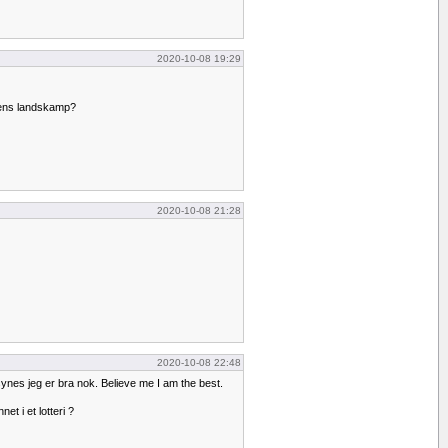
2020-10-08 19:29
dens landskamp?
2020-10-08 21:28
2020-10-08 22:48
ynes jeg er bra nok. Believe me I am the best.
t i et lotteri ?