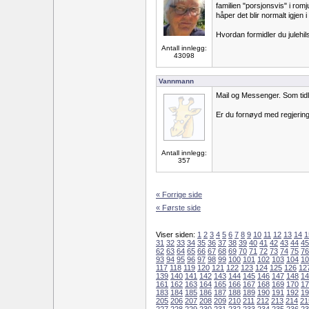
familien "porsjonsvis" i romj
håper det blir normalt igjen
Hvordan formidler du julehil
Antall innlegg:
43098
Vannmann
Mail og Messenger. Som tidli
Er du fornøyd med regjerin
Antall innlegg:
357
« Forrige side
« Første side
Viser siden:
1
2
3
4
5
6
7
8
9
10
11
12
13
14
1
31
32
33
34
35
36
37
38
39
40
41
42
43
44
45
62
63
64
65
66
67
68
69
70
71
72
73
74
75
76
93
94
95
96
97
98
99
100
101
102
103
104
10
117
118
119
120
121
122
123
124
125
126
12
139
140
141
142
143
144
145
146
147
148
14
161
162
163
164
165
166
167
168
169
170
17
183
184
185
186
187
188
189
190
191
192
19
205
206
207
208
209
210
211
212
213
214
21