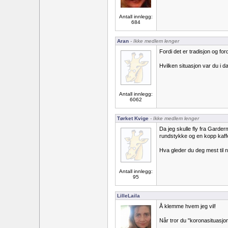
Antall innlegg:
684
Aran
- Ikke medlem lenger
Fordi det er tradisjon og for
Hvilken situasjon var du i da
Antall innlegg:
6062
Tørket Kvige
- Ikke medlem lenger
Da jeg skulle fly fra Garderm
rundstykke og en kopp kaff
Hva gleder du deg mest til 
Antall innlegg:
95
LilleLaila
Å klemme hvem jeg vil!
Når tror du "koronasituasjo