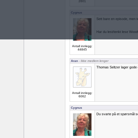
2601
Cygnus
Sett bare en episode, men t
Har du lest/tenkt lese Wo
Antall innlegg:
44845
Aran
- Ikke medlem lenger
Thomas Seltzer lager gode 
Antall innlegg:
6062
Cygnus
Du svarte på et spørsmål so