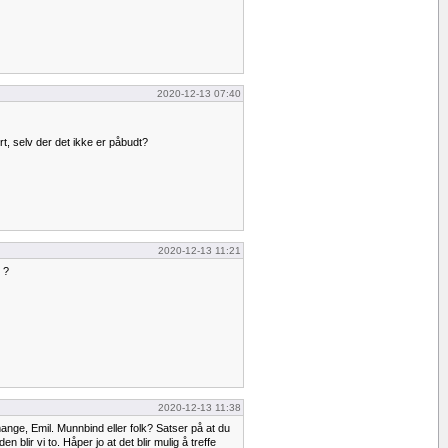
2020-12-13 07:40
, selv der det ikke er påbudt?
2020-12-13 11:21
r ?
2020-12-13 11:38
ge, Emil. Munnbind eller folk? Satser på at du
n blir vi to. Håper jo at det blir mulig å treffe