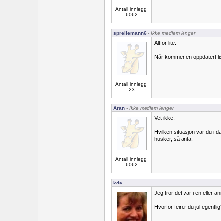
Antall innlegg:
6062
sprellemann6
- Ikke medlem lenger
Altfor lite.
Når kommer en oppdatert lis
Antall innlegg:
23
Aran
- Ikke medlem lenger
Vet ikke.
Hvilken situasjon var du i d
husker, så anta.
Antall innlegg:
6062
kda
Jeg tror det var i en eller 
Hvorfor feirer du jul egentlig