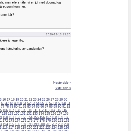
ula, men ellers tåler vi en jul med dugnad og
 i året som kommer.
sener i år?
2020-12-13 13:20
gere år, egentlig.
gens håndtering av pandemien?
Neste side »
Siste side »
5
16
17
18
19
20
21
22
23
24
25
26
27
28
29
30
46
47
48
49
50
51
52
53
54
55
56
57
58
59
60
61
77
78
79
80
81
82
83
84
85
86
87
88
89
90
91
92
5
106
107
108
109
110
111
112
113
114
115
116
7
128
129
130
131
132
133
134
135
136
137
138
9
150
151
152
153
154
155
156
157
158
159
160
1
172
173
174
175
176
177
178
179
180
181
182
3
194
195
196
197
198
199
200
201
202
203
204
5
216
217
218
219
220
221
222
223
224
225
226