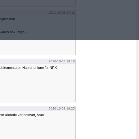
2020-10-08 19:11
egner bra!
odwards bok Rage?
2020-10-08 19:18
dokumentarer. Han er et funn for NRK.
2020-10-08 19:25
m allerede var besvart, Aran!