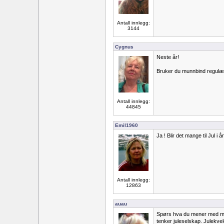
Antall innlegg:
3144
Cygnus
Neste år!
Bruker du munnbind regulært
Antall innlegg:
44845
Emil1960
Ja ! Blir det mange til Jul i å
Antall innlegg:
12863
auau
Spørs hva du mener med man
tenker juleselskap. Julekvelde