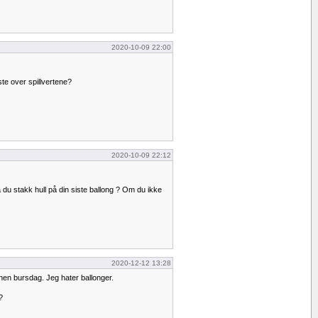
2020-10-09 22:00
te over spillvertene?
2020-10-09 22:12
a du stakk hull på din siste ballong ? Om du ikke
2020-12-12 13:28
annen bursdag. Jeg hater ballonger.
?