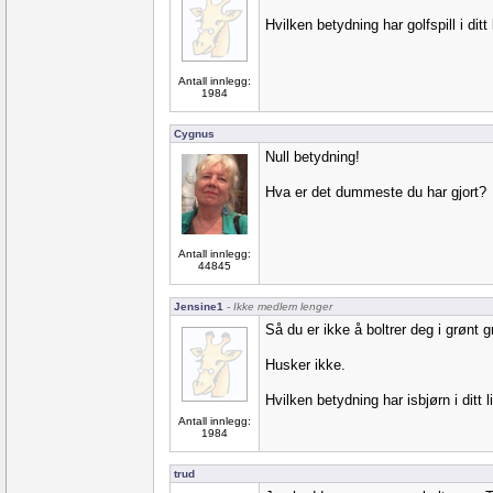
Hvilken betydning har golfspill i ditt 
Antall innlegg:
1984
Cygnus
Null betydning!
Hva er det dummeste du har gjort?
Antall innlegg:
44845
Jensine1
- Ikke medlem lenger
Så du er ikke å boltrer deg i grønt g
Husker ikke.
Hvilken betydning har isbjørn i ditt l
Antall innlegg:
1984
trud