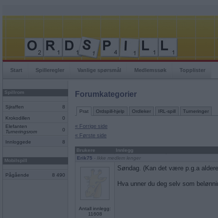
Start
Spilleregler
Vanlige spørsmål
Medlemssøk
Topplister
Spillrom
Forumkategorier
Sjiraffen
8
Prat
Ordspill-hjelp
Ordleker
IRL-spill
Turneringer
Krokodillen
0
« Forrige side
Elefanten
0
Turneringsrom
« Første side
Innloggede
8
Brukere
Innlegg
Erik75
- Ikke medlem lenger
Mobilspill
Søndag. (Kan det være p.g.a alder
Pågående
8 490
Hva unner du deg selv som belønni
Antall innlegg:
11608