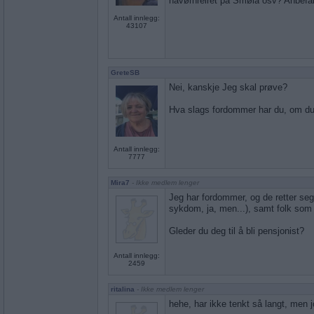
havørnreiret på Smøla osv? Anbefa
Antall innlegg:
43107
GreteSB
Nei, kanskje Jeg skal prøve?
Hva slags fordommer har du, om du
Antall innlegg:
7777
Mira7
- Ikke medlem lenger
Jeg har fordommer, og de retter seg
sykdom, ja, men...), samt folk som 
Gleder du deg til å bli pensjonist?
Antall innlegg:
2459
ritalina
- Ikke medlem lenger
hehe, har ikke tenkt så langt, men j