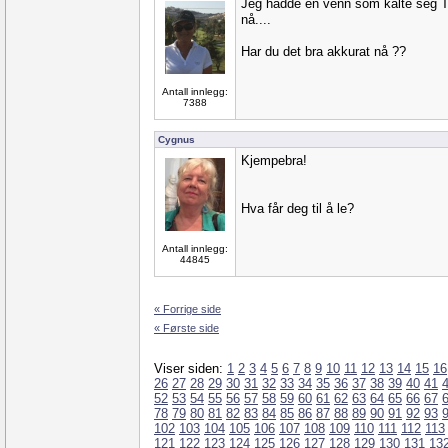
Jeg hadde en venn som kalte seg Th
nå....
Har du det bra akkurat nå ??
Antall innlegg:
7388
Cygnus
Kjempebra!
Hva får deg til å le?
Antall innlegg:
44845
« Forrige side
« Første side
Viser siden:
1
2
3
4
5
6
7
8
9
10
11
12
13
14
15
16
26
27
28
29
30
31
32
33
34
35
36
37
38
39
40
41
52
53
54
55
56
57
58
59
60
61
62
63
64
65
66
67
78
79
80
81
82
83
84
85
86
87
88
89
90
91
92
93
102
103
104
105
106
107
108
109
110
111
112
113
121
122
123
124
125
126
127
128
129
130
131
13