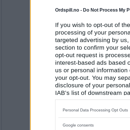
1984
Ordspill.no -
Do Not Process My P
auau
Å fortelle skriftlig om mitt liv så bar
forrige århundres levekår. Har starte
If you wish to opt-out of the
processing of your personal
Er du ofte på besøk hos eldre, - om
sykehjem?
targeted advertising by us
Antall innlegg:
section to confirm your sel
43107
opt-out request is proces
Lene T
interest-based ads based o
Nei, men spiller i hvert fall konsert
us or personal information d
Tar du deg av noen dyr som ikke er
your opt-out. You may separ
disclosure of your personal
Antall innlegg:
2947
IAB’s list of downstream pa
also be disclosed by us to 
trud
Ja - glad i dyr, og veldig glad i katte
Downstream Participants
th
Personal Data Processing Opt Outs
third parties.
Trives du i eget selskap?? Eller e
mennesker rundt deg??
Google consents
Please note that this web