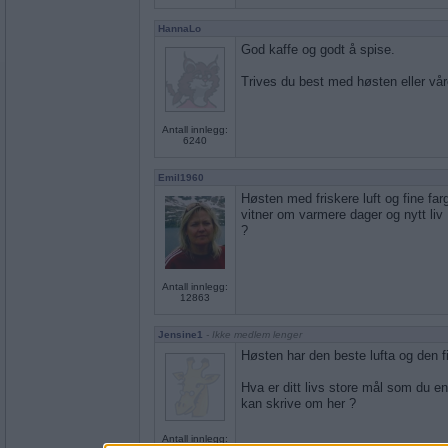
HannaLo
God kaffe og godt å spise.
Trives du best med høsten eller vå
Antall innlegg:
6240
Emil1960
Høsten med friskere luft og fine f
vitner om varmere dager og nytt li
?
Antall innlegg:
12863
Jensine1
- Ikke medlem lenger
Høsten har den beste lufta og den f
Hva er ditt livs store mål som du e
kan skrive om her ?
Antall innlegg: