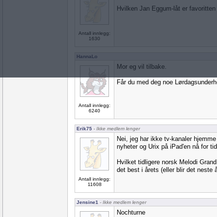
Hvilken Jan Eggum-låt er favoritten
Antall innlegg:
1630
HannaLo
Mor eg vil tilbake.
Får du med deg noe Lørdagsunderho
Antall innlegg:
6240
Erik75
- Ikke medlem lenger
Nei, jeg har ikke tv-kanaler hjemme 
nyheter og Urix på iPad'en nå for ti
Hvilket tidligere norsk Melodi Grand P
det best i årets (eller blir det nest
Antall innlegg:
11608
Jensine1
- Ikke medlem lenger
Nochturne