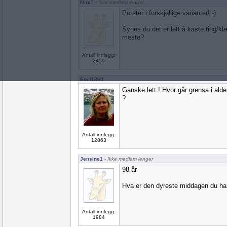
Mira7
- Ikke medlem lenger
Poteter i forskjellige varianter!:-)
Synes du det er lett å kaste ting/kl
meste?
Antall innlegg:
2459
Emil1960
Ganske lett ! Hvor går grensa i alde
?
Antall innlegg:
12863
Jensine1
- Ikke medlem lenger
98 år
Hva er den dyreste middagen du har 
Antall innlegg:
1984