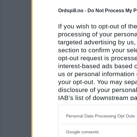
Om du trimmer noenlunde regelmessi
43098
ute i naturen?
Ordspill.no -
Do Not Process My P
If you wish to opt-out of the
processing of your personal
Nixita
targeted advertising by us
Bortsett fra stallarbeid så trimmer 
section to confirm your sel
regelmessig og da går jeg tur i skog
hjemme.
opt-out request is proces
Er du noe husarbeid du liker?
interest-based ads based o
Antall innlegg:
us or personal information d
4724
your opt-out. You may separ
Aran
- Ikke medlem lenger
disclosure of your personal
Liker mest å rydde unna ting og sett
det ryddigere ut inne og man får en f
IAB’s list of downstream pa
also be disclosed by us to 
Hva er det bra å kjøpe i Sverige i for
man ser bort fra økonomisk sparing
Downstream Participants
th
Personal Data Processing Opt Outs
Antall innlegg:
6062
third parties.
Tom-Tom
- Ikke medlem lenger
Google consents
Please note that this web
Vin