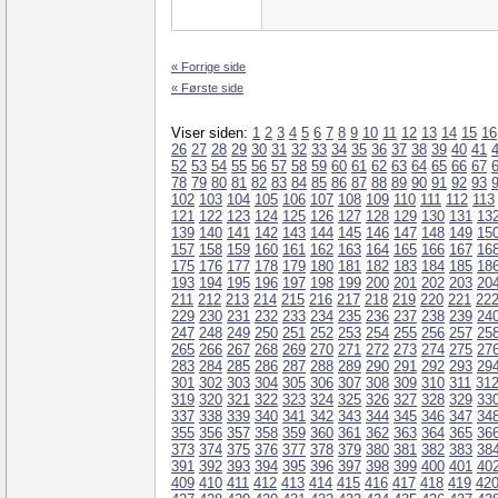
« Forrige side
« Første side
Viser siden:
1
2
3
4
5
6
7
8
9
10
11
12
13
14
15
16
26
27
28
29
30
31
32
33
34
35
36
37
38
39
40
41
52
53
54
55
56
57
58
59
60
61
62
63
64
65
66
67
78
79
80
81
82
83
84
85
86
87
88
89
90
91
92
93
102
103
104
105
106
107
108
109
110
111
112
113
121
122
123
124
125
126
127
128
129
130
131
13
139
140
141
142
143
144
145
146
147
148
149
15
157
158
159
160
161
162
163
164
165
166
167
16
175
176
177
178
179
180
181
182
183
184
185
18
193
194
195
196
197
198
199
200
201
202
203
20
211
212
213
214
215
216
217
218
219
220
221
22
229
230
231
232
233
234
235
236
237
238
239
24
247
248
249
250
251
252
253
254
255
256
257
25
265
266
267
268
269
270
271
272
273
274
275
27
283
284
285
286
287
288
289
290
291
292
293
29
301
302
303
304
305
306
307
308
309
310
311
31
319
320
321
322
323
324
325
326
327
328
329
33
337
338
339
340
341
342
343
344
345
346
347
34
355
356
357
358
359
360
361
362
363
364
365
36
373
374
375
376
377
378
379
380
381
382
383
38
391
392
393
394
395
396
397
398
399
400
401
40
409
410
411
412
413
414
415
416
417
418
419
42