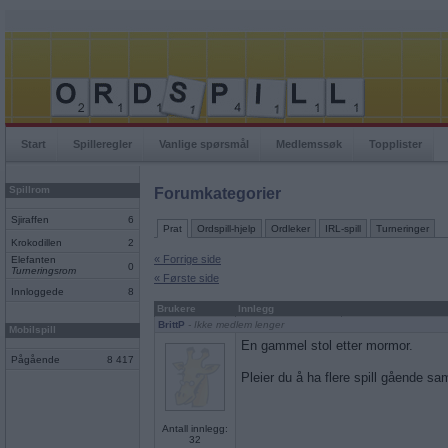
Start
Spilleregler
Vanlige spørsmål
Medlemssøk
Topplister
Spillrom
Forumkategorier
Sjiraffen
6
Prat
Ordspill-hjelp
Ordleker
IRL-spill
Turneringer
Krokodillen
2
« Forrige side
Elefanten
0
Turneringsrom
« Første side
Innloggede
8
Brukere
Innlegg
BrittP
- Ikke medlem lenger
Mobilspill
En gammel stol etter mormor.
Pågående
8 417
Pleier du å ha flere spill gående sa
Antall innlegg:
32