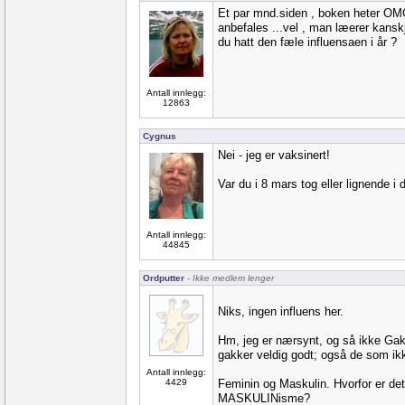
Et par mnd.siden , boken heter O
anbefales ...vel , man læerer kanskj
du hatt den fæle influensaen i år ?
Antall innlegg:
12863
Cygnus
Nei - jeg er vaksinert!
Var du i 8 mars tog eller lignende i 
Antall innlegg:
44845
Ordputter
- Ikke medlem lenger
Niks, ingen influens her.
Hm, jeg er nærsynt, og så ikke Gak
gakker veldig godt; også de som ik
Antall innlegg:
4429
Feminin og Maskulin. Hvorfor er de
MASKULINisme?