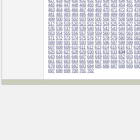
427
428
429
430
431
432
433
434
435
436
437
43
445
446
447
448
449
450
451
452
453
454
455
45
463
464
465
466
467
468
469
470
471
472
473
47
481
482
483
484
485
486
487
488
489
490
491
49
499
500
501
502
503
504
505
506
507
508
509
51
517
518
519
520
521
522
523
524
525
526
527
52
535
536
537
538
539
540
541
542
543
544
545
54
553
554
555
556
557
558
559
560
561
562
563
56
571
572
573
574
575
576
577
578
579
580
581
58
589
590
591
592
593
594
595
596
597
598
599
60
607
608
609
610
611
612
613
614
615
616
617
61
625
626
627
628
629
630
631
632
633
634
635
63
643
644
645
646
647
648
649
650
651
652
653
65
661
662
663
664
665
666
667
668
669
670
671
67
679
680
681
682
683
684
685
686
687
688
689
69
697
698
699
700
701
702