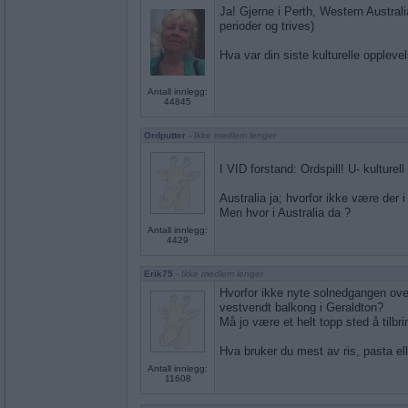
Ja! Gjerne i Perth, Western Australi
perioder og trives)
Hva var din siste kulturelle opplevels
Antall innlegg:
44845
Ordputter
- Ikke medlem lenger
I VID forstand: Ordspill! U- kulturell
Australia ja; hvorfor ikke være der
Men hvor i Australia da ?
Antall innlegg:
4429
Erik75
- Ikke medlem lenger
Hvorfor ikke nyte solnedgangen ove
vestvendt balkong i Geraldton?
Må jo være et helt topp sted å tilbr
Hva bruker du mest av ris, pasta ell
Antall innlegg:
11608