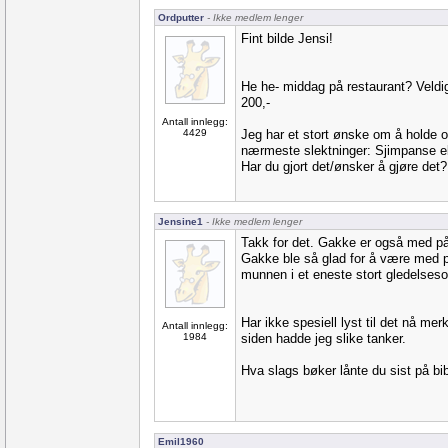
Ordputter
- Ikke medlem lenger
Fint bilde Jensi!
He he- middag på restaurant? Veld
200,-
Antall innlegg:
4429
Jeg har et stort ønske om å holde 
nærmeste slektninger: Sjimpanse el
Har du gjort det/ønsker å gjøre det?
Jensine1
- Ikke medlem lenger
Takk for det. Gakke er også med på 
Gakke ble så glad for å være med p
munnen i et eneste stort gledelseso
Har ikke spesiell lyst til det nå me
Antall innlegg:
1984
siden hadde jeg slike tanker.
Hva slags bøker lånte du sist på bib
Emil1960