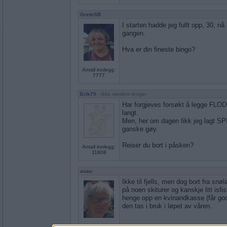
GreteSB
I starten hadde jeg fullt opp, 30, nå 
gangen.
Hva er din fineste bingo?
Antall innlegg:
7777
Erik75
- Ikke medlem lenger
Har forgjeves forsøkt å legge FLO
langt.
Men, her om dagen fikk jeg lagt 
ganske gøy.
Reiser du bort i påsken?
Antall innlegg:
11608
auau
Ikke til fjells, men dog bort fra sn
på noen skiturer og kanskje litt isfi
henge opp en kvinandkasse (får god h
den tas i bruk i løpet av våren.
Antall innlegg: