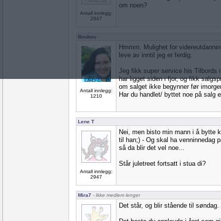
om noen?
Antall innlegg:
2947
Boubou
Hmmm. Mulighet for videreutdannin
leve av inntil jeg er ferdig.
Jeg fikk super service his Tilbords 
har ligget siden i fjor, og fikk salgsp
om salget ikke begynner før imorge
Antall innlegg:
Har du handlet/ byttet noe på salg et
1210
Lene T
Nei, men bisto min mann i å bytte 
til han;) - Og skal ha venninnedag p
så da blir det vel noe...
Står juletreet fortsatt i stua di?
Antall innlegg:
2947
Mira7
- Ikke medlem lenger
Det står, og blir stående til søndag.