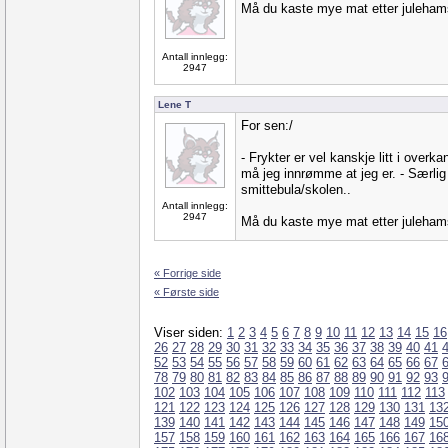
Må du kaste mye mat etter juleham
Antall innlegg:
2947
Lene T
For sen:/
- Frykter er vel kanskje litt i over
må jeg innrømme at jeg er. - Særlig n
smittebula/skolen..
Antall innlegg:
2947
Må du kaste mye mat etter juleham
« Forrige side
« Første side
Viser siden:
1
2
3
4
5
6
7
8
9
10
11
12
13
14
15
16
26
27
28
29
30
31
32
33
34
35
36
37
38
39
40
41
52
53
54
55
56
57
58
59
60
61
62
63
64
65
66
67
78
79
80
81
82
83
84
85
86
87
88
89
90
91
92
93
102
103
104
105
106
107
108
109
110
111
112
113
121
122
123
124
125
126
127
128
129
130
131
13
139
140
141
142
143
144
145
146
147
148
149
15
157
158
159
160
161
162
163
164
165
166
167
16