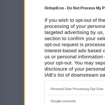
2649
Ordspill.no -
Do Not Process My P
Mira7
- Ikke medlem lenger
Nei, har fri:)
If you wish to opt-out of the
Er du vaksinert mot svineinfluensa
processing of your personal
targeted advertising by us
Antall innlegg:
2459
section to confirm your sel
opt-out request is proces
Persilleblad
interest-based ads based o
Nei.
us or personal information d
Er du glad i å reise?
your opt-out. You may separ
disclosure of your personal
Antall innlegg:
IAB’s list of downstream pa
174
also be disclosed by us to 
Fidelma
Downstream Participants
th
Jeg er mer glad i å komme fram.
Personal Data Processing Opt Outs
third parties.
Er du en latsabb?
Google consents
Please note that this web