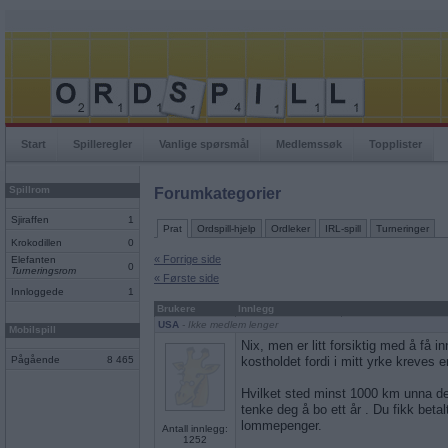
Start
Spilleregler
Vanlige spørsmål
Medlemssøk
Topplister
Spillrom
Forumkategorier
Sjiraffen
1
Prat
Ordspill-hjelp
Ordleker
IRL-spill
Turneringer
Krokodillen
0
« Forrige side
Elefanten
0
Turneringsrom
« Første side
Innloggede
1
Brukere
Innlegg
USA
- Ikke medlem lenger
Mobilspill
Nix, men er litt forsiktig med å få i
Pågående
8 465
kostholdet fordi i mitt yrke kreves 
Hvilket sted minst 1000 km unna de
tenke deg å bo ett år . Du fikk beta
lommepenger.
Antall innlegg:
1252