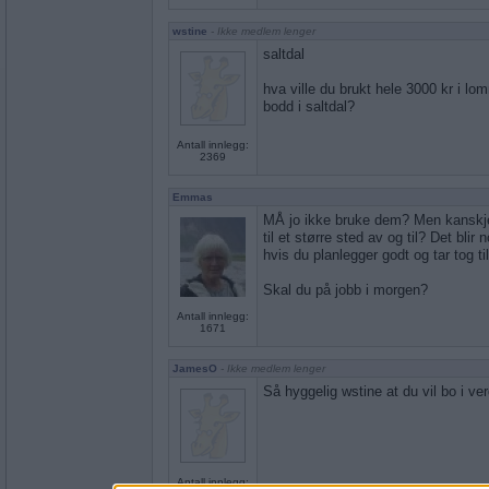
wstine
- Ikke medlem lenger
saltdal
hva ville du brukt hele 3000 kr i lo
bodd i saltdal?
Antall innlegg:
2369
Emmas
MÅ jo ikke bruke dem? Men kanskje 
til et større sted av og til? Det blir 
hvis du planlegger godt og tar tog til 
Skal du på jobb i morgen?
Antall innlegg:
1671
JamesO
- Ikke medlem lenger
Så hyggelig wstine at du vil bo i ver
Antall innlegg: