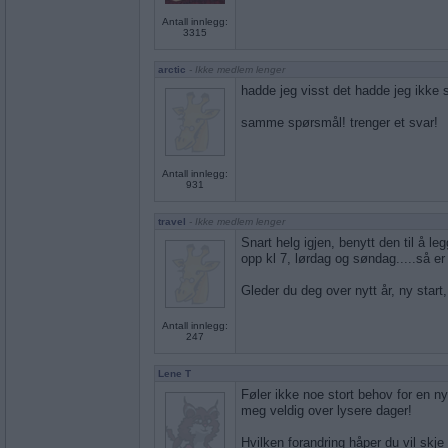
Antall innlegg:
3315
arctic
- Ikke medlem lenger
hadde jeg visst det hadde jeg ikke s
samme spørsmål! trenger et svar!
Antall innlegg:
931
travel
- Ikke medlem lenger
Snart helg igjen, benytt den til å le
opp kl 7, lørdag og søndag.....så er 
Gleder du deg over nytt år, ny start
Antall innlegg:
247
Lene T
Føler ikke noe stort behov for en ny
meg veldig over lysere dager!
Hvilken forandring håper du vil skje i