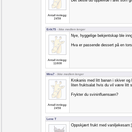
Det beste du opplevde i året som g
Antall innlegg:
2459
Erik75
- Ikke medlem lenger
Nye, hyggelige bekjentskap ble inng
Hva er passende dessert på en tor
Antall innlegg:
11608
Mira7
- Ikke medlem lenger
Krokanis med litt banan i skiver og
liten fruktsalat hvis du vil være litt 
Frykter du svininfluensaen?
Antall innlegg:
2459
Lene T
Oppskjært frukt med vaniljekesam: