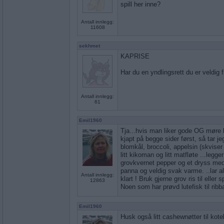
spill her inne?
Antall innlegg:
11608
sekhmet
KAPRISE
Har du en yndlingsrett du er veldig fl
Antall innlegg:
61
Emil1960
Tja...hvis man liker gode OG møre ko
kjapt på begge sider først, så tar j
blomkål, broccoli, appelsin (skviser
litt kikoman og litt matfløte ...legg
grovkvernet pepper og et dryss med
panna og veldig svak varme. ..lar al
Antall innlegg:
klart ! Bruk gjerne grov ris til eller
12863
Noen som har prøvd lutefisk til ribb
Emil1960
Husk også litt cashewnøtter til kote