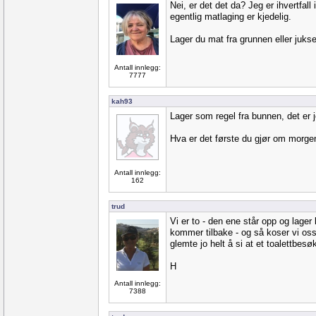
Nei, er det det da? Jeg er ihvertfal
egentlig matlaging er kjedelig.
Lager du mat fra grunnen eller juks
Antall innlegg:
7777
kah93
Lager som regel fra bunnen, det er 
Hva er det første du gjør om morg
Antall innlegg:
162
trud
Vi er to - den ene står opp og lager
kommer tilbake - og så koser vi oss,
glemte jo helt å si at et toalettbes
H
Antall innlegg:
7388