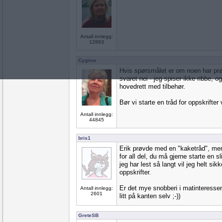
Antall innlegg:
12863
Cygnus
Hvis spørsmålet er om noen har prøvd
svaret nei - jeg spiser ikke ribbe, 
hovedrett med tilbehør.
Bør vi starte en tråd for oppskrifter 
Antall innlegg:
44845
bris1
Erik prøvde med en "kaketråd", men
for all del, du må gjerne starte en s
jeg har lest så langt vil jeg helt si
oppskrifter.
Er det mye snobberi i matinteressen
Antall innlegg:
2601
litt på kanten selv ;-))
GreteSB