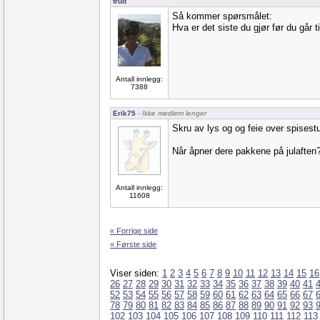
trud
Så kommer spørsmålet:
Hva er det siste du gjør før du går 
Antall innlegg:
7388
Erik75
- Ikke medlem lenger
Skru av lys og og feie over spisest
Når åpner dere pakkene på julaften
Antall innlegg:
11608
« Forrige side
« Første side
Viser siden:
1
2
3
4
5
6
7
8
9
10
11
12
13
14
15
16
26
27
28
29
30
31
32
33
34
35
36
37
38
39
40
41
52
53
54
55
56
57
58
59
60
61
62
63
64
65
66
67
78
79
80
81
82
83
84
85
86
87
88
89
90
91
92
93
102
103
104
105
106
107
108
109
110
111
112
113