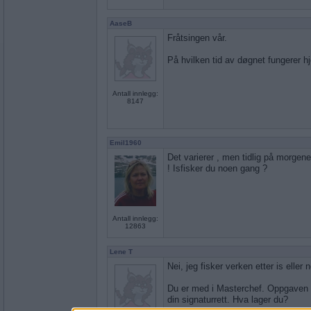
AaseB
Fråtsingen vår.
På hvilken tid av døgnet fungerer h
Antall innlegg:
8147
Emil1960
Det varierer , men tidlig på morge
! Isfisker du noen gang ?
Antall innlegg:
12863
Lene T
Nei, jeg fisker verken etter is eller 
Du er med i Masterchef. Oppgaven
din signaturrett. Hva lager du?