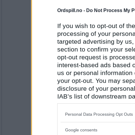
Antall innlegg:
2947
Ordspill.no -
Do Not Process My P
Cygnus
If you wish to opt-out of the
Uten tvil min fiskesuppe - basert på 
noe safran, og med en salig blanding
processing of your personal
Hva er det beste du vet?
targeted advertising by us
section to confirm your sel
Antall innlegg:
opt-out request is proces
44845
interest-based ads based o
trud
us or personal information d
Å legge seg i en duftende, ren seng
etter en dag med fysiske aktiviteter
your opt-out. You may separ
disclosure of your personal
Hva er din største last i livet?
IAB’s list of downstream pa
Antall innlegg:
also be disclosed by us to 
7388
Downstream Participants
th
Personal Data Processing Opt Outs
JamesO
- Ikke medlem lenger
third parties.
Største last: Har sikkert løftet 140
Google consents
Hvilket musikkinstrument skulle du
Please note that this web
musikalsk geni å traktere ?