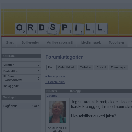
Start
Spilleregler
Vanlige spørsmål
Medlemssøk
Topplister
Spillrom
Forumkategorier
Sjiraffen
0
Prat
Ordspill-hjelp
Ordleker
IRL-spill
Turneringer
Krokodillen
0
« Forrige side
Elefanten
0
Turneringsrom
« Første side
Innloggede
0
Brukere
Innlegg
Cygnus
Mobilspill
Jeg smører aldri matpakker - lager h
Pågående
8 465
hardkokte egg og tar med noen skive
Hva misliker du ved julen?
Antall innlegg:
44845