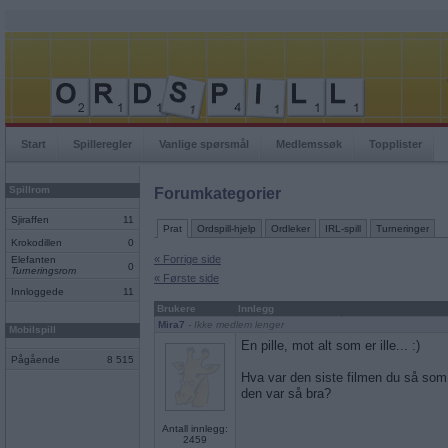
Start
Spilleregler
Vanlige spørsmål
Medlemssøk
Topplister
Spillrom
Forumkategorier
Sjiraffen
11
Prat
Ordspill-hjelp
Ordleker
IRL-spill
Turneringer
Krokodillen
0
« Forrige side
Elefanten
0
Turneringsrom
« Første side
Innloggede
11
Brukere
Innlegg
Mira7
- Ikke medlem lenger
Mobilspill
En pille, mot alt som er ille... :)
Pågående
8 515
Hva var den siste filmen du så som 
den var så bra?
Antall innlegg:
2459