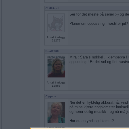
ChilliApril
Ser for det meste på serier :-) og de
Planer om oppussing i høst/før jul?
Antall innlegg:
21272
Emil1960
Mira : Sara’s nøkkel ...kjempebra ! 
oppussing ! Er det sol og fint høstv
Antall innlegg:
12863
Cygnus
Nei det er fryktelig akkurat nå, vin
på mine kjære ringblomster innimel
og hører deilig musikk - og nå må je
Har du en yndlingsblomst?
Antall innlegg: