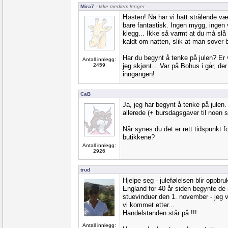
Mira7
- Ikke medlem lenger
Høsten! Nå har vi hatt strålende væ
bare fantastisk. Ingen mygg, ingen v
klegg... Ikke så varmt at du må slå 
kaldt om natten, slik at man sover be
Har du begynt å tenke på julen? Er 
Antall innlegg:
2459
jeg skjønt... Var på Bohus i går, de
inngangen!
CaB
Ja, jeg har begynt å tenke på julen.
allerede (+ bursdagsgaver til noen 
Når synes du det er rett tidspunkt f
butikkene?
Antall innlegg:
2926
trud
Hjelpe seg - julefølelsen blir oppbru
England for 40 år siden begynte de 
stuevinduer den 1. november - jeg v
vi kommet etter...
Handelstanden står på !!!
Antall innlegg: