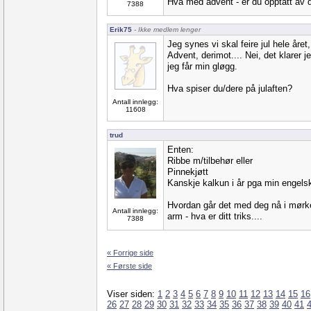
Hva med advent - er du opptatt av
7388
Erik75
- Ikke medlem lenger
Jeg synes vi skal feire jul hele året,
Advent, derimot.... Nei, det klarer 
jeg får min gløgg.
Hva spiser du/dere på julaften?
Antall innlegg:
11608
trud
Enten:
Ribbe m/tilbehør eller
Pinnekjøtt
Kanskje kalkun i år pga min engelsk
Hvordan går det med deg nå i mørke
Antall innlegg:
arm - hva er ditt triks....
7388
« Forrige side
« Første side
Viser siden:
1
2
3
4
5
6
7
8
9
10
11
12
13
14
15
16
26
27
28
29
30
31
32
33
34
35
36
37
38
39
40
41