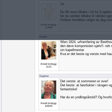
Ja.
Du får reise tilbake i tid for å oppl
før du sendes tilbake til nåtiden igje
Hvilken hendelse velger du deg som
Antall innlegg:
11608
eskhh
Wien 1824, urframføring av Beethove
den døve komponisten sjølv!!- rett 
sin kapellmestar.
Kva er det beste og verste med ha
Antall innlegg:
1121
Cygnus
Det verste: at sommeren er over!
Det beste: at høstlukter i skogen o
fantastiske!
Har du en yndlingsårstid? Og hvorfo
Antall innlegg:
44845