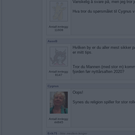
Vanskelig å svare på, men jeg tror j
Hva tror du spørsmålet til Cygnus v
Antall innlegg:
11608
AaseB
Hvilken by er du aller mest sikker på
er mitt tips.
Tror du Mannen (med stor m) kommer
fjorden før nyttårsaften 2020?
Antall innlegg:
8147
Cygnus
Oops!
Synes du religion spiller for stor ro
Antall innlegg:
44845
Erik75
- Ikke medlem lenger