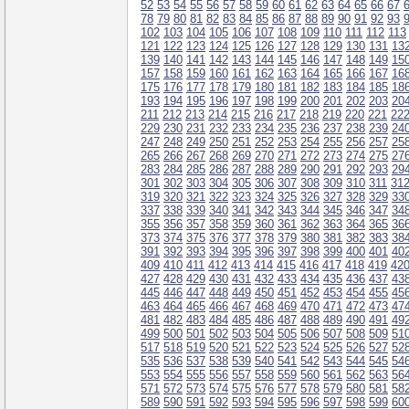
52
53
54
55
56
57
58
59
60
61
62
63
64
65
66
67
78
79
80
81
82
83
84
85
86
87
88
89
90
91
92
93
102
103
104
105
106
107
108
109
110
111
112
113
121
122
123
124
125
126
127
128
129
130
131
13
139
140
141
142
143
144
145
146
147
148
149
15
157
158
159
160
161
162
163
164
165
166
167
16
175
176
177
178
179
180
181
182
183
184
185
18
193
194
195
196
197
198
199
200
201
202
203
20
211
212
213
214
215
216
217
218
219
220
221
22
229
230
231
232
233
234
235
236
237
238
239
24
247
248
249
250
251
252
253
254
255
256
257
25
265
266
267
268
269
270
271
272
273
274
275
27
283
284
285
286
287
288
289
290
291
292
293
29
301
302
303
304
305
306
307
308
309
310
311
31
319
320
321
322
323
324
325
326
327
328
329
33
337
338
339
340
341
342
343
344
345
346
347
34
355
356
357
358
359
360
361
362
363
364
365
36
373
374
375
376
377
378
379
380
381
382
383
38
391
392
393
394
395
396
397
398
399
400
401
40
409
410
411
412
413
414
415
416
417
418
419
42
427
428
429
430
431
432
433
434
435
436
437
43
445
446
447
448
449
450
451
452
453
454
455
45
463
464
465
466
467
468
469
470
471
472
473
47
481
482
483
484
485
486
487
488
489
490
491
49
499
500
501
502
503
504
505
506
507
508
509
51
517
518
519
520
521
522
523
524
525
526
527
52
535
536
537
538
539
540
541
542
543
544
545
54
553
554
555
556
557
558
559
560
561
562
563
56
571
572
573
574
575
576
577
578
579
580
581
58
589
590
591
592
593
594
595
596
597
598
599
60