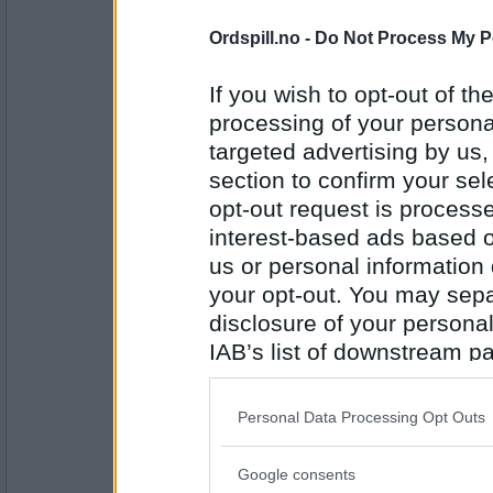
44845
Ordspill.no -
Do Not Process My P
Jensine1
- Ikke medlem lenger
Engsoleie
If you wish to opt-out of the
Hva liker du best på pizzaen ?
processing of your personal
targeted advertising by us
Antall innlegg:
section to confirm your sel
1984
opt-out request is proces
Erik75
- Ikke medlem lenger
interest-based ads based o
Tomatsaus, skinke, ananas og ost.
us or personal information d
Tror du det er et marked for tankest
your opt-out. You may separ
til bruk i travle gågater?
disclosure of your personal
Antall innlegg:
11608
IAB’s list of downstream pa
also be disclosed by us to 
CaB
Downstream Participants
th
(Ananas på pizzaen - fysj da! Anana
Personal Data Processing Opt Outs
ikke noe å gjøre i middagsmaten. Det
third parties.
Slike hjelmer hadde jo vært kanonkje
Google consents
å kjøpe de, og bruke de, var en an
Please note that this web