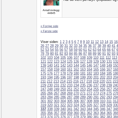
Antall innlegg:
44845
« Forrige side
« Første side
Viser siden:
1
2
3
4
5
6
7
8
9
10
11
12
13
14
15
16
26
27
28
29
30
31
32
33
34
35
36
37
38
39
40
41
52
53
54
55
56
57
58
59
60
61
62
63
64
65
66
67
78
79
80
81
82
83
84
85
86
87
88
89
90
91
92
93
102
103
104
105
106
107
108
109
110
111
112
113
121
122
123
124
125
126
127
128
129
130
131
13
139
140
141
142
143
144
145
146
147
148
149
15
157
158
159
160
161
162
163
164
165
166
167
16
175
176
177
178
179
180
181
182
183
184
185
18
193
194
195
196
197
198
199
200
201
202
203
20
211
212
213
214
215
216
217
218
219
220
221
22
229
230
231
232
233
234
235
236
237
238
239
24
247
248
249
250
251
252
253
254
255
256
257
25
265
266
267
268
269
270
271
272
273
274
275
27
283
284
285
286
287
288
289
290
291
292
293
29
301
302
303
304
305
306
307
308
309
310
311
31
319
320
321
322
323
324
325
326
327
328
329
33
337
338
339
340
341
342
343
344
345
346
347
34
355
356
357
358
359
360
361
362
363
364
365
36
373
374
375
376
377
378
379
380
381
382
383
38