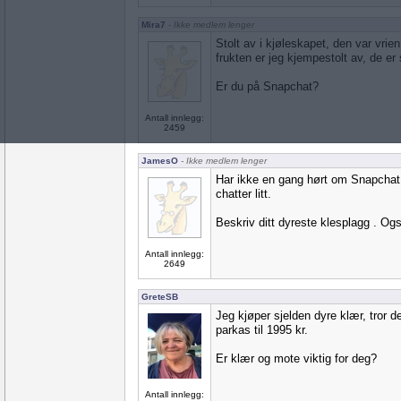
Mira7
- Ikke medlem lenger
Stolt av i kjøleskapet, den var vrie
frukten er jeg kjempestolt av, de er s
Er du på Snapchat?
Antall innlegg:
2459
JamesO
- Ikke medlem lenger
Har ikke en gang hørt om Snapchat.
chatter litt.
Beskriv ditt dyreste klesplagg . Ogs
Antall innlegg:
2649
GreteSB
Jeg kjøper sjelden dyre klær, tror d
parkas til 1995 kr.
Er klær og mote viktig for deg?
Antall innlegg: