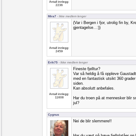
Antall innlegg:
2236
Mira7
- Ikke medlem lenger
(Var i Bergen i fjor, utrolig fin by, Kr
gjentagelse...:))
Antall innlegg:
2459
Erik75
- Ikke medlem lenger
Fineste fjelltur?
Var så heldig å få oppleve Gaustadt
med en fantastisk utsikt 360 grader
siden.
Kan absolutt anbefales.
Antall innlegg:
11608
Har du troen på at mennesker blir s
jul?
Cygnus
Nei de blir slemmere!!
Har du vært på høye fjellplatåer o