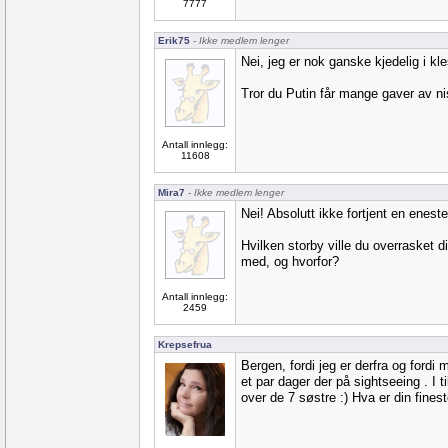
7777
Erik75
- Ikke medlem lenger
Nei, jeg er nok ganske kjedelig i kl
Tror du Putin får mange gaver av ni
Antall innlegg:
11608
Mira7
- Ikke medlem lenger
Nei! Absolutt ikke fortjent en enes
Hvilken storby ville du overrasket d
med, og hvorfor?
Antall innlegg:
2459
Krepsefrua
Bergen, fordi jeg er derfra og fordi m
et par dager der på sightseeing . I ti
over de 7 søstre :) Hva er din finest