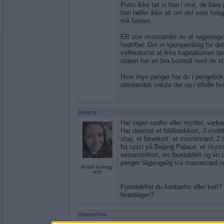
Putin ikke tør si han i mot, de bare 
han heller ikke alt om det som fore
må fjernes.
ER stor motstander av at regjeringen
bedrifter. Det er kjempeviktig for de
velferdsstat at ikke kapitalismen ta
staten har en bra kontroll med de st
Hvor mye penger har du i pengebok
utenlandsk valuta der og i tilfelle hv
Ettigrib
Har ingen sedler eller mynter, verke
Har derimot et bibliotekkort, 3 visi
slag, et førerkort, et mastercard, 2 
ha spist på Beijing Palace, et skyss
semesterkort, en ibuxtablett og en de
penger tilgjengelig via mastercard o
Antall innlegg:
656
Foretrekker du kontanter eller kort
hverdagen?
Happy4You