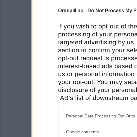
Mest kort.
Ordspill.no -
Do Not Process My P
Hva ønsker du deg til Jul?
If you wish to opt-out of the
Antall innlegg:
2084
processing of your personal
targeted advertising by us
Emil1960
section to confirm your sel
En tatovering ! Har du en hobby ?
opt-out request is proces
interest-based ads based o
us or personal information d
Antall innlegg:
12863
your opt-out. You may separ
disclosure of your personal
Erik75
- Ikke medlem lenger
IAB’s list of downstream pa
Ganske mange.
also be disclosed by us to 
Nå er det snart november, en mån
ganske mørk og trist.
Downstream Participants
th
Personal Data Processing Opt Outs
Har du noen gode tips til hva man k
third parties.
november?
Antall innlegg:
11608
Google consents
Please note that this web
KariKr