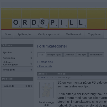
Start
Spilleregler
Vanlige spørsmål
Medlemssøk
Topplister
Spillrom
Forumkategorier
Sjiraffen
5
Prat
Ordspill-hjelp
Ordleker
IRL-spill
Turneringer
Krokodillen
0
« Forrige side
Elefanten
0
Turneringsrom
« Første side
Innloggede
5
Brukere
Innlegg
JamesO
- Ikke medlem lenger
Mobilspill
Så en kommentar på en FB-side der
Pågående
8 490
som en testosteronfjott.
Putin sitter jo der innestengt bak 
vært i møte med han har blitt svært
store hull i kunnskapene sine om e
Antall innlegg:
2649
forhold. Situasjonen er slik at de 