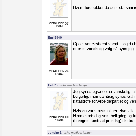
Hvem foretrekker du som statsminis
Antall innlegg:
1984
Emil1960
Oj det var ekstremt varmt ...og du b
er er et vanskelig valg nå syns jeg 
Antall innlegg:
12863
Erik75
- Ikke medlem lenger
Jeg synes også det er vanskelig, al
borgerlig, men samtidig synes Gahr
katastrofe for Arbeiderpartiet og ve
Hvis du var statsminister. Hva ville 
Himmelfartsdag som helligdag og frida
Antall innlegg:
11608
(beregnet kostnad pr.fridag) ekstra t
Jensine1
- Ikke medlem lenger