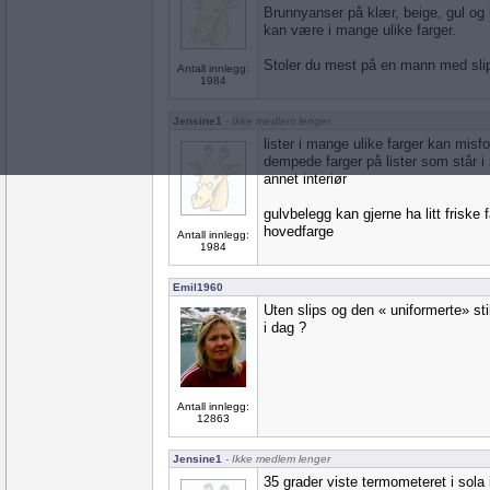
Brunnyanser på klær, beige, gul og b
kan være i mange ulike farger.
Stoler du mest på en mann med slip
Antall innlegg:
1984
Jensine1
- Ikke medlem lenger
lister i mange ulike farger kan mis
dempede farger på lister som står i
annet interiør
gulvbelegg kan gjerne ha litt friske 
hovedfarge
Antall innlegg:
1984
Emil1960
Uten slips og den « uniformerte» st
i dag ?
Antall innlegg:
12863
Jensine1
- Ikke medlem lenger
35 grader viste termometeret i sola 