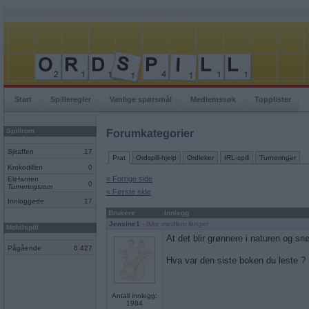
Start
Spilleregler
Vanlige spørsmål
Medlemssøk
Topplister
Spillrom
Forumkategorier
Sjiraffen
17
Prat
Ordspill-hjelp
Ordleker
IRL-spill
Turneringer
Krokodillen
0
« Forrige side
Elefanten
0
Turneringsrom
« Første side
Innloggede
17
Brukere
Innlegg
Jensine1
- Ikke medlem lenger
Mobilspill
At det blir grønnere i naturen og sn
Pågående
8 427
Hva var den siste boken du leste ?
Antall innlegg:
1984