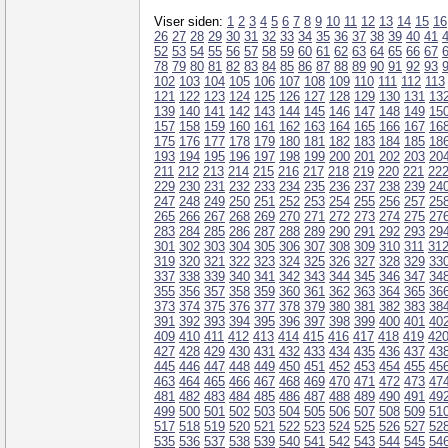
Viser siden:
1
2
3
4
5
6
7
8
9
10
11
12
13
14
15
16
26
27
28
29
30
31
32
33
34
35
36
37
38
39
40
41
52
53
54
55
56
57
58
59
60
61
62
63
64
65
66
67
78
79
80
81
82
83
84
85
86
87
88
89
90
91
92
93
102
103
104
105
106
107
108
109
110
111
112
113
121
122
123
124
125
126
127
128
129
130
131
13
139
140
141
142
143
144
145
146
147
148
149
15
157
158
159
160
161
162
163
164
165
166
167
16
175
176
177
178
179
180
181
182
183
184
185
18
193
194
195
196
197
198
199
200
201
202
203
20
211
212
213
214
215
216
217
218
219
220
221
22
229
230
231
232
233
234
235
236
237
238
239
24
247
248
249
250
251
252
253
254
255
256
257
25
265
266
267
268
269
270
271
272
273
274
275
27
283
284
285
286
287
288
289
290
291
292
293
29
301
302
303
304
305
306
307
308
309
310
311
31
319
320
321
322
323
324
325
326
327
328
329
33
337
338
339
340
341
342
343
344
345
346
347
34
355
356
357
358
359
360
361
362
363
364
365
36
373
374
375
376
377
378
379
380
381
382
383
38
391
392
393
394
395
396
397
398
399
400
401
40
409
410
411
412
413
414
415
416
417
418
419
42
427
428
429
430
431
432
433
434
435
436
437
43
445
446
447
448
449
450
451
452
453
454
455
45
463
464
465
466
467
468
469
470
471
472
473
47
481
482
483
484
485
486
487
488
489
490
491
49
499
500
501
502
503
504
505
506
507
508
509
51
517
518
519
520
521
522
523
524
525
526
527
52
535
536
537
538
539
540
541
542
543
544
545
54