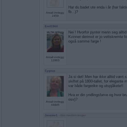
Har du badet ute enda i år (har fakt
fb...)?
Antall innlegg:
2459
Emil1960
Nei ! Hvorfor pynter menn seg alltid 
Kvinner derimot er jo vettskremte f
også samme farge !
Antall innlegg:
12863
Cygnus
Ja si det! Men har ikke alltid vært 
skiftet på 1800-tallet, for elegante
var både fargerike og utspjåkete!!
Hva er din yndlingsfarve og hvor bru
osv)?
Antall innlegg:
44845
Jensine1
- Ikke medlem lenger