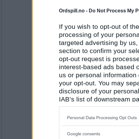
Antall innlegg:
Ordspill.no -
Do Not Process My P
1630
Emil1960
If you wish to opt-out of the
Fairytale og Save all your kisses f
softisen ?
processing of your personal
targeted advertising by us
section to confirm your sel
Antall innlegg:
opt-out request is proces
12863
interest-based ads based o
Cygnus
us or personal information d
Jeg spiser ikke softis - men hvis je
your opt-out. You may separ
sjokoladeaktig!
disclosure of your personal
Foretrekker du øl eller vin til maten
IAB’s list of downstream pa
Antall innlegg:
also be disclosed by us to 
44845
Downstream Participants
th
Personal Data Processing Opt Outs
ritalina
- Ikke medlem lenger
third parties.
Vin, hvit. Men helst vann i grunnen.
Google consents
Trodde det skulle bli en sitte-i-sola
Please note that this web