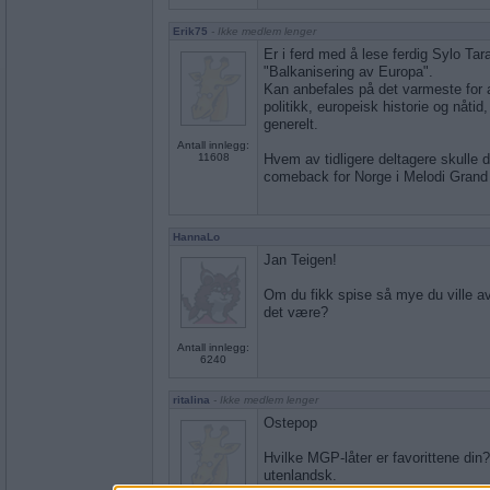
Erik75
- Ikke medlem lenger
Er i ferd med å lese ferdig Sylo Tar
"Balkanisering av Europa".
Kan anbefales på det varmeste for a
politikk, europeisk historie og nåti
generelt.
Antall innlegg:
11608
Hvem av tidligere deltagere skulle d
comeback for Norge i Melodi Grand
HannaLo
Jan Teigen!
Om du fikk spise så mye du ville av
det være?
Antall innlegg:
6240
ritalina
- Ikke medlem lenger
Ostepop
Hvilke MGP-låter er favorittene din
utenlandsk.